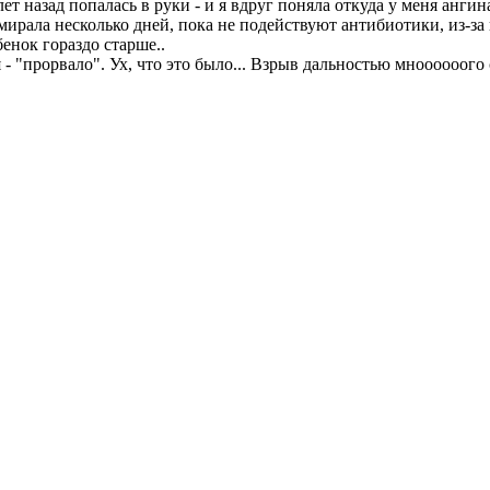
ет назад попалась в руки - и я вдруг поняла откуда у меня ангина
умирала несколько дней, пока не подействуют антибиотики, из-з
енок гораздо старше..
- "прорвало". Ух, что это было... Взрыв дальностью мноооооого 