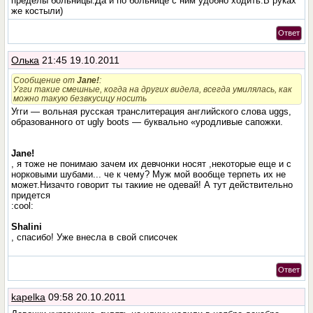
пределы больницы.Да и по больнице с ним удобно ходить.В руках
же костыли)
Ответ
Олька
21:45 19.10.2011
Сообщение от
Jane!
:
Угги такие смешные, когда на других видела, всегда умилялась, как
можно такую безвкусицу носить
Угги — вольная русская транслитерация английского слова uggs,
образованного от ugly boots — буквально «уродливые сапожки.
Jane!
, я тоже не понимаю зачем их девчонки носят ,некоторые еще и с
норковыми шубами... че к чему? Муж мой вообще терпеть их не
может.Низачто говорит ты такиие не одевай! А тут действительно
придется
:cool:
Shalini
, спасибо! Уже внесла в свой списочек
Ответ
kapelka
09:58 20.10.2011