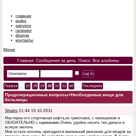
главная
инфо
хирурги
галерея
форум
контакты
Меню
Главная
Сообщения за день
Поиск
Все альбомы
...
...
Первая
20
28
29
30
31
32
40
Последняя
Предоперационные вопросы
>Необходимые вещи для
больницы
Shalini
21:44 19.10.2011
Мастерка-это спортивная кофта,из трикотажа, с капюшоном и
ОБЯЗАТЕЛЬНО с карманами.Очень удобно носить тел,деньги и
всякую мелочь.
Мне кстати ооччень пригодился маленький рюкзачек для вездов за