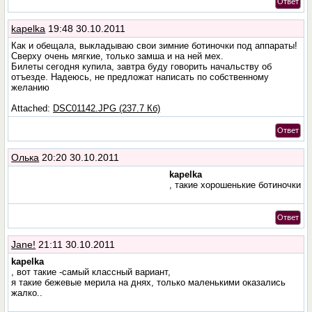
Ответ
kapelka
19:48 30.10.2011
Как и обещала, выкладываю свои зимние ботиночки под аппараты!
Сверху очень мягкие, только замша и на ней мех.
Билеты сегодня купила, завтра буду говорить начальству об
отъезде. Надеюсь, не предложат написать по собственному
желанию
Attached:
DSC01142.JPG (237.7 Кб)
Ответ
Олька
20:20 30.10.2011
kapelka
, такие хорошенькие ботиночки
Ответ
Jane!
21:11 30.10.2011
kapelka
, вот такие -самый классный вариант,
я такие бежевые мерила на днях, только маленькими оказались
жалко..