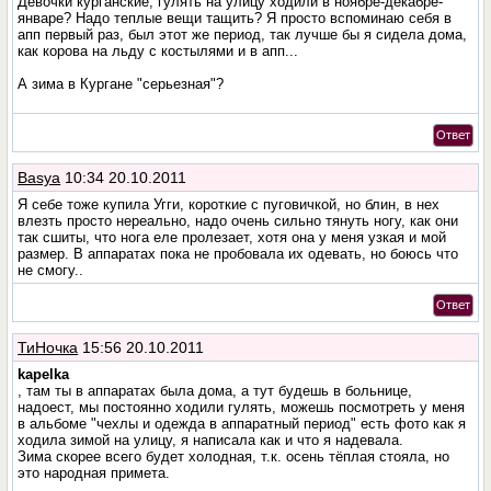
Девочки курганские, гулять на улицу ходили в ноябре-декабре-
январе? Надо теплые вещи тащить? Я просто вспоминаю себя в
апп первый раз, был этот же период, так лучше бы я сидела дома,
как корова на льду с костылями и в апп...
А зима в Кургане "серьезная"?
Ответ
Basya
10:34 20.10.2011
Я себе тоже купила Угги, короткие с пуговичкой, но блин, в нех
влезть просто нереально, надо очень сильно тянуть ногу, как они
так сшиты, что нога еле пролезает, хотя она у меня узкая и мой
размер. В аппаратах пока не пробовала их одевать, но боюсь что
не смогу..
Ответ
ТиНочка
15:56 20.10.2011
kapelka
, там ты в аппаратах была дома, а тут будешь в больнице,
надоест, мы постоянно ходили гулять, можешь посмотреть у меня
в альбоме "чехлы и одежда в аппаратный период" есть фото как я
ходила зимой на улицу, я написала как и что я надевала.
Зима скорее всего будет холодная, т.к. осень тёплая стояла, но
это народная примета.