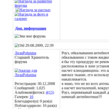
Доп. информация
29.08.2009, 22:39
ЛизаPolunina
Роуз, обкалывания антибиот
Старший Хранитель
обкалывании с током жидко
форума
я бы эту процедуру не реко
расположены в зоне установ
насчет клиндамицина- это а
мягких тканях. его использу
накапливается.
Регистрация: 30.12.2008
я знаю, что не во всех апте
Сообщений: 1,025
а насчет воспалений, вокру
Альбомов(фоток):
4(15)
Роуз, перевязывай каждый де
Галерея:
16
начинай антибиотики!!!
Благодарил(а): 0 раз(а)
Поблагодарили: 16 раз(а)