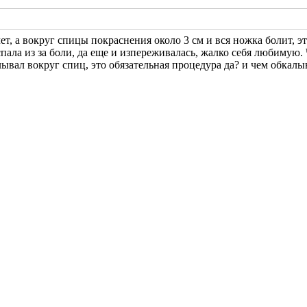
ет, а вокруг спицы покраснения около 3 см и вся ножка болит, э
 спала из за боли, да еще и изпереживалась, жалко себя любимую
лывал вокруг спиц, это обязательная процедура да? и чем обкалы