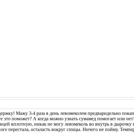
держку! Мажу 3-4 раза в день левомеколем предваридельно покапа
е это поможет? А когда можно узнать сумамед помогает или нет
спицей вплотную, никак не могу левомеколь во внутрь в дырочку 
оге перестала, осталасть вокруг спицы. Ничего не пойму. Темпер