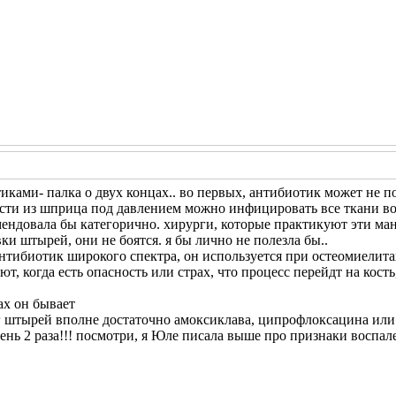
иками- палка о двух концах.. во первых, антибиотик может не по
сти из шприца под давлением можно инфицировать все ткани во
мендовала бы категорично. хирурги, которые практикуют эти м
ки штырей, они не боятся. я бы лично не полезла бы..
нтибиотик широкого спектра, он используется при остеомиелитах
ют, когда есть опасность или страх, что процесс перейдт на кость
ках он бывает
г штырей вполне достаточно амоксиклава, ципрофлоксацина или 
нь 2 раза!!! посмотри, я Юле писала выше про признаки воспален