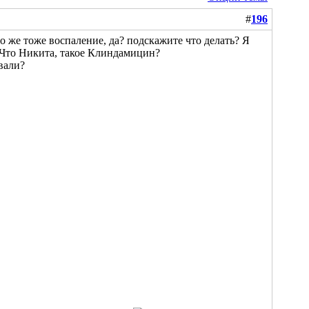
#
196
то же тоже воспаление, да? подскажите что делать? Я
. Что Никита, такое Клиндамицин?
вали?