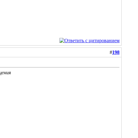
#
198
щения