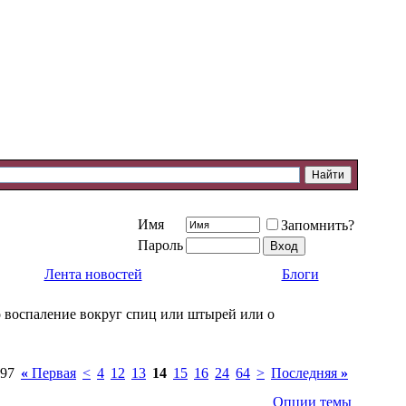
Имя
Запомнить?
Пароль
Лента новостей
Блоги
о воспаление вокруг спиц или штырей или о
 97
«
Первая
<
4
12
13
14
15
16
24
64
>
Последняя
»
Опции темы