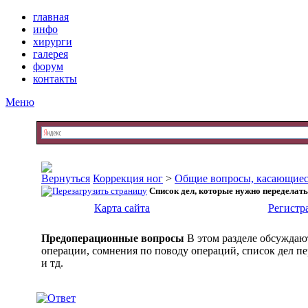
главная
инфо
хирурги
галерея
форум
контакты
Меню
Коррекция ног
>
Общие вопросы, касающиес
Список дел, которые нужно переделат
Карта сайта
Регистр
Предоперационные вопросы
В этом разделе обсуждаю
операции, сомнения по поводу операций, список дел п
и тд.