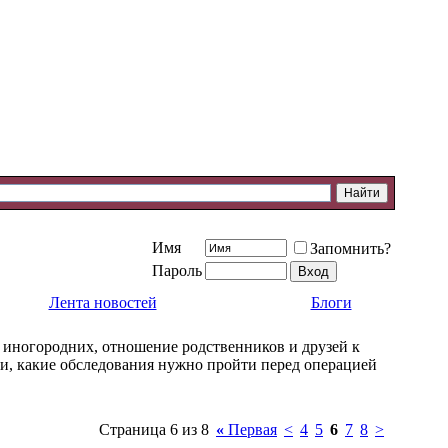
Имя
Запомнить?
Пароль
Лента новостей
Блоги
 иногородних, отношение родственников и друзей к
ии, какие обследования нужно пройти перед операцией
Страница 6 из 8
«
Первая
<
4
5
6
7
8
>