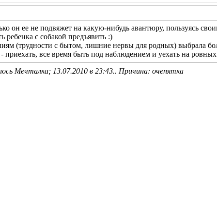
ко он ее не подвяжет на какую-нибудь авантюру, пользуясь свои
ь ребенка с собакой предъявить :)
ниям (трудности с бытом, лишние нервы для родных) выбрала бол
 приехать, все время быть под наблюдением и уехать на ровных
лось Мечталка; 13.07.2010 в
23:43
.. Причина: очепятка