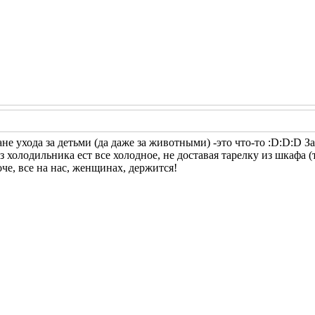
е ухода за детьми (да даже за животными) -это что-то :D:D:D За
 холодильника ест все холодное, не доставая тарелку из шкафа 
оче, все на нас, женщинах, держится!