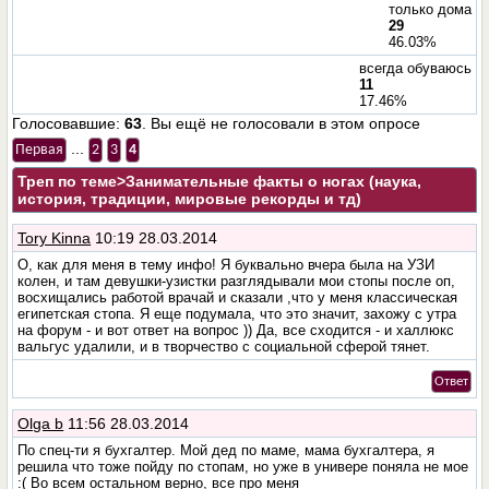
только дома
29
46.03%
всегда обуваюсь
11
17.46%
Голосовавшие:
63
. Вы ещё не голосовали в этом опросе
...
Первая
2
3
4
Треп по теме
>Занимательные факты о ногах (наука,
история, традиции, мировые рекорды и тд)
Tory Kinna
10:19 28.03.2014
О, как для меня в тему инфо! Я буквально вчера была на УЗИ
колен, и там девушки-узистки разглядывали мои стопы после оп,
восхищались работой врачай и сказали ,что у меня классическая
египетская стопа. Я еще подумала, что это значит, захожу с утра
на форум - и вот ответ на вопрос )) Да, все сходится - и халлюкс
вальгус удалили, и в творчество с социальной сферой тянет.
Ответ
Olga b
11:56 28.03.2014
По спец-ти я бухгалтер. Мой дед по маме, мама бухгалтера, я
решила что тоже пойду по стопам, но уже в универе поняла не мое
:( Во всем остальном верно, все про меня