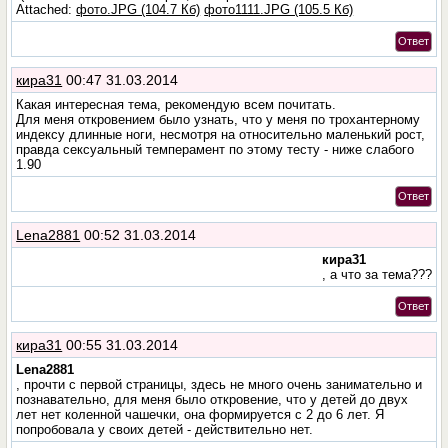
Attached:
фото.JPG (104.7 Кб)
фото1111.JPG (105.5 Кб)
Ответ
кира31
00:47 31.03.2014
Какая интересная тема, рекомендую всем почитать.
Для меня откровением было узнать, что у меня по трохантерному
индексу длинные ноги, несмотря на относительно маленький рост,
правда сексуальный темперамент по этому тесту - ниже слабого
1.90
Ответ
Lena2881
00:52 31.03.2014
кира31
, а что за тема???
Ответ
кира31
00:55 31.03.2014
Lena2881
, прочти с первой страницы, здесь не много очень занимательно и
познавательно, для меня было откровение, что у детей до двух
лет нет коленной чашечки, она формируется с 2 до 6 лет. Я
попробовала у своих детей - действительно нет.