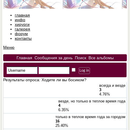
главная
инфо
хирурги
галерея
форум
контакты
Меню
Главная
Сообщения за день
Поиск
Все альбомы
Результаты опроса
: Ходите ли вы босиком?
всегда и везде
3
4.76%
везде, но только в теплое время года
4
6.35%
только в теплое время года за городом
16
25.40%