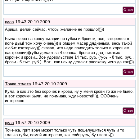
Ответ
кула
16:43 20.10.2009
Ариша, делай сейчас, чтобы желание не прошло!))))
Была вчера на консультации по губам и бровям, все, загорелся в
попе дым! тож хочу очень))) в общем масер дядненька, весь такой
любит изотерику))) сказал, что надо приходить только в хорошем
настроении)))губы делает за 4 сеанса, брови за два, никаких
корочек и крови...Все удовольствие 14 тыс. руб. (губы - 8 тыс. руб.,
брови - 6 тыс. руб.). Вот...как начну делают расскажу чего да как))))
Ответ
Точка отчета
16:47 20.10.2009
Кула, а как это без корочек и крови, ну у меня крови то же не было,
а вот корочки были, не понмиаю, жду новостей )). ОООчень
интересно.
Ответ
кула
16:57 20.10.2009
Точечка, грит врач может только чуть пошелушиться чуть и то
только губы, самой интересно, как соберусь, бу писать)))