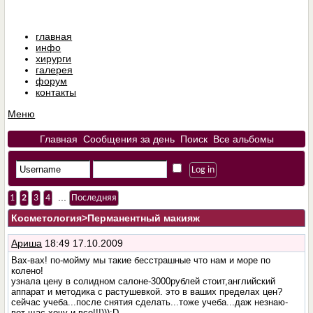
главная
инфо
хирурги
галерея
форум
контакты
Меню
Главная
Сообщения за день
Поиск
Все альбомы
...
1
2
3
4
Последняя
Косметология
>Перманентный макияж
Ариша
18:49 17.10.2009
Вах-вах! по-мойму мы такие бесстрашные что нам и море по
колено!
узнала цену в солидном салоне-3000рублей стоит,английский
аппарат и методика с растушевкой. это в ваших пределах цен?
сейчас учеба...после снятия сделать...тоже учеба...даж незнаю-
вот щас хочу и все!!!))):D