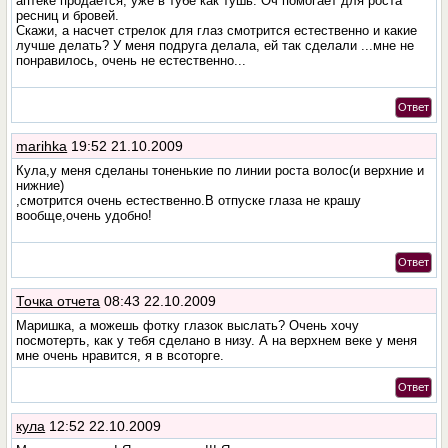
аптеке продается, уже в тубе как тушь. Оч помогает для роста
ресниц и бровей.
Скажи, а насчет стрелок для глаз смотрится естественно и какие
лучше делать? У меня подруга делала, ей так сделали ...мне не
понравилось, очень не естественно...
Ответ
marihka
19:52 21.10.2009
Кула,у меня сделаны тоненькие по линии роста волос(и верхние и
нижние)
,смотрится очень естественно.В отпуске глаза не крашу
вообще,очень удобно!
Ответ
Точка отчета
08:43 22.10.2009
Маришка, а можешь фотку глазок выслать? Очень хочу
посмотерть, как у тебя сделано в низу. А на верхнем веке у меня
мне очень нравится, я в всоторге.
Ответ
кула
12:52 22.10.2009