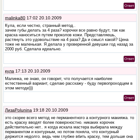
Ответ
malinka80
17:02 20.10.2009
Кула, если честно, странный метод..
зачем губы делать за 4 раза? корочки все равно будут, так как
краска наноситься путем проколов кожи. Представляешь,
растянуть это удовольствие на 4 раза? Да и смысл какой? Цена
тоже не маленькая. Я делала у проверенной девушки год назад за
2000 руб. Сделала идеально.
Ответ
кула
17:13 20.10.2009
Малинка, не знаю, он говорит, что получается наиболее
естественный вариант, сделаю расскажу - буду первопроходцем в
этом методе)))
Ответ
ЛизаPolunina
19:18 20.10.2009
это скорее всего метод не перманентного а контурного макияжа. то
есть краску вводят более поверхностно. никаких корочек
действительно нет.. я когда искала мастера выбирала между
перманентом и контурным, но потом поняла, что контурный
держится недолго. ведь чем глубже вбить краску, тем дольше она