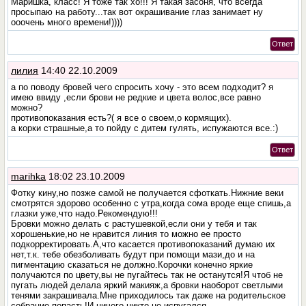
Маришка, класс! Я тоже так хо!!! Я такая засоня, что всегда
просыпаю на работу...так вот окрашивание глаз занимает ну
ооочень много времени!))))
Ответ
лилия
14:40 22.10.2009
а по поводу бровей чего спросить хочу - это всем подходит? я
имею ввиду ,если брови не редкие и цвета волос,все равно
можно?
противопоказания есть?( я все о своем,о кормящих).
а корки страшные,а то пойду с дитем гулять, испужаются все.:)
Ответ
marihka
18:02 23.10.2009
Фотку кину,но позже самой не получается сфоткать.Нижние веки
смотрятся здорово особенно с утра,когда сома вроде еще спишь,а
глазки уже,что надо.Рекомендую!!!
Бровки можно делать с растушевкой,если они у тебя и так
хорошенькие,но не нравится линия то можно ее просто
подкорректировать.А,что касается противопоказаний думаю их
нет,т.к. тебе обезболивать будут при помощи мази,до и на
пигментацию сказаться не должно.Корочки конечно яркие
получаются по цвету,вы не пугайтесь так не останутся!Я чтоб не
пугать людей делала яркий макияж,а бровки наоборот светлыми
тенями закрашивала.Мне приходилось так даже на родительское
собрание попасть!И ничего никто не испугался.