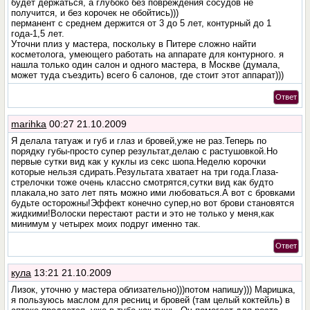
будет держаться, а глубоко без повреждения сосудов не
получится, и без корочек не обойтись)))
перманент с среднем держится от 3 до 5 лет, контурный до 1
года-1,5 лет.
Уточни плиз у мастера, поскольку в Питере сложно найти
косметолога, умеющего работать на аппарате для контурного. я
нашла только один салон и одного мастера, в Москве (думала,
может туда съездить) всего 6 салонов, где стоит этот аппарат)))
Ответ
marihka
00:27 21.10.2009
Я делала татуаж и губ и глаз и бровей,уже не раз.Теперь по
порядку губы-просто супер результат,делаю с растушовкой.Но
первые сутки вид как у куклы из секс шопа.Неделю корочки
которые нельзя сдирать.Результата хватает на три года.Глаза-
стрелочки тоже очень классно смотрятся,сутки вид как будто
плакала,но зато лет пять можно ими любоваться.А вот с бровками
будьте осторожны!Эффект конечно супер,но вот брови становятся
жидкими!Волоски перестают расти и это не только у меня,как
минимум у четырех моих подруг именно так.
Ответ
кула
13:21 21.10.2009
Лизок, уточню у мастера облизательно)))потом напишу))) Маришка,
я пользуюсь маслом для ресниц и бровей (там целый коктейль) в