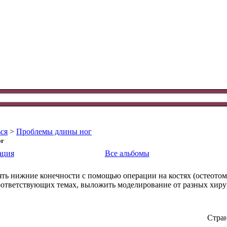
ся
>
Проблемы длины ног
ог
ация
Все альбомы
ть нижние конечности с помощью операции на костях (остеотом
ответствующих темах, выложить моделирование от разных хирург
Стран