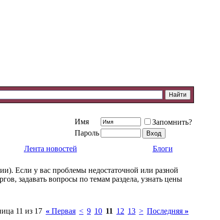
Имя
Запомнить?
Пароль
Лента новостей
Блоги
ии). Если у вас проблемы недостаточной или разной
ов, задавать вопросы по темам раздела, узнать цены
ица 11 из 17
«
Первая
<
9
10
11
12
13
>
Последняя
»