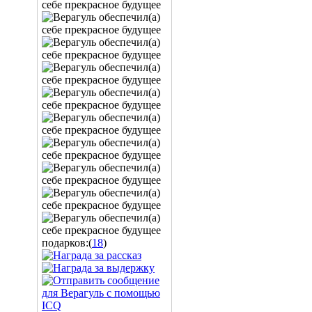
подарков:(
18
)