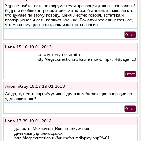
Здравствуйте, есть на форуме темы пропорции длинны ног голень/
бедро и вообще антропометрии. Хотелось бы почитать мнения кто
что думает по этому поводу. Меня ,честно говоря, эстетика и
пропорциональность волнует больше. Пожалуй это единственное,
что меня смущает и останавливает от операции.
Ответ
Lana
15:16 19.01.2013
вот эту тему почитайте
http://legscorrection.ru/forum/showt...hp?t=4&page=18
Ответ
AnonimGay
15:17 19.01.2013
Ах да, тут есть парни/мужчины делавшие/делающие операции по
удлинению ног?
Ответ
Lana
17:39 19.01.2013
да, есть. Mezhevich ,Roman ,Skywalker .
дневники удлиняющихся
http://legscorrection.ru/forum/forumdisplay.php?f=61