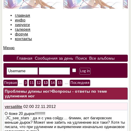
главная
инфо
хирурги
галерея
форум
контакты
Меню
Главная
Сообщения за день
Поиск
Все альбомы
...
...
Первая
3
11
12
13
14
15
Последняя
Проблемы длины ног
>Вопросы - ответы по теме
удлинения ног
versatilite
02:00 22.11.2012
О боже 20 дырок!!!!!!!!!
:JC_see_stars : да я с ума сойду.... блииин, аот багировских
меньше дырок? Может мне забить на удлинение все таки? Хотя ты
писала, что при удлинении и выпрямлении изначально одинаковое