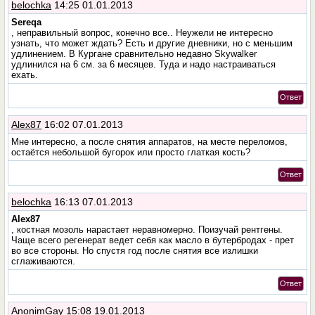
belochka
14:25 01.01.2013
Sereqa
, неправильный вопрос, конечно все.. Неужели не интересно
узнать, что может ждать? Есть и другие дневники, но с меньшим
удлинением. В Кургане сравнительно недавно Skywalker
удлинился на 6 см. за 6 месяцев. Туда и надо настраиваться
ехать.
Ответ
Alex87
16:02 07.01.2013
Мне интересно, а после снятия аппаратов, на месте переломов,
остаётся небольшой бугорок или просто глаткая кость?
Ответ
belochka
16:13 07.01.2013
Alex87
, костная мозоль нарастает неравномерно. Поизучай рентгены.
Чаще всего регенерат ведет себя как масло в бутербродах - прет
во все стороны. Но спустя год после снятия все излишки
сглаживаются.
Ответ
AnonimGay
15:08 19.01.2013