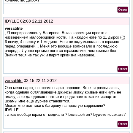
количество дырок?
Ответ
IDYLLE
02:08 22.11.2012
versatilite
, Я оперировалась у Багирова. Была коррекция просто с
низведением малоберцовой кости. На каждой ноге по 11 дырок ((((
6 внизу, 4 сверху и 1 медиал. Но я не задумывалась о шрамах
перед операцией... Меня это вообще волновало в последнюю
очередь. Лучше прямые ноги со шрамамами, чем кривые без.
Значит тебя не так уж и парит кривизна наверное...
Ответ
versatilite
02:15 22.11.2012
Она меня парит, но шрамы парят наравне. Вот я и разрываюсь,
когда одеваю обтягивающие джинсы ивижу кривые ноги чуть не
плачу, а когда одеваю платье и представляю как их испортят
шрамы мне еще дурнее становится...
Может мне все таки к багирову на простую коррекцию?
IDYLLE
, а как вообще шрам от медиала ? Большой он? Будете иссекать?
Ответ