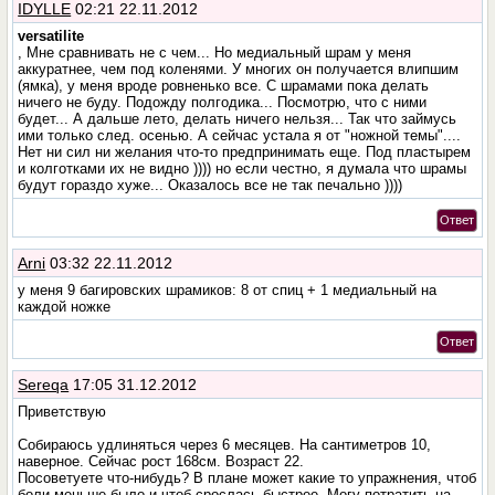
IDYLLE
02:21 22.11.2012
versatilite
, Мне сравнивать не с чем... Но медиальный шрам у меня
аккуратнее, чем под коленями. У многих он получается влипшим
(ямка), у меня вроде ровненько все. С шрамами пока делать
ничего не буду. Подожду полгодика... Посмотрю, что с ними
будет... А дальше лето, делать ничего нельзя... Так что займусь
ими только след. осенью. А сейчас устала я от "ножной темы"....
Нет ни сил ни желания что-то предпринимать еще. Под пластырем
и колготками их не видно )))) но если честно, я думала что шрамы
будут гораздо хуже... Оказалось все не так печально ))))
Ответ
Arni
03:32 22.11.2012
у меня 9 багировских шрамиков: 8 от спиц + 1 медиальный на
каждой ножке
Ответ
Sereqa
17:05 31.12.2012
Приветствую
Собираюсь удлиняться через 6 месяцев. На сантиметров 10,
наверное. Сейчас рост 168см. Возраст 22.
Посоветуете что-нибудь? В плане может какие то упражнения, чтоб
боли меньше было и чтоб срослась быстрее. Могу потратить на