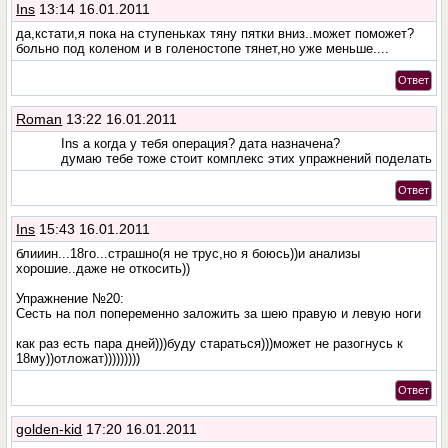
Ins
13:14 16.01.2011
да,кстати,я пока на ступеньках тяну пятки вниз..может поможет?
больно под коленом и в голеностопе тянет,но уже меньше....
Ответ
Roman
13:22 16.01.2011
Ins а когда у тебя операция? дата назначена?
думаю тебе тоже стоит комплекс этих упражнений поделать
Ответ
Ins
15:43 16.01.2011
блииин...18го...страшно(я не трус,но я боюсь))и анализы
хорошие..даже не откосить))
Упражнение №20:
Сесть на пол попеременно заложить за шею правую и левую ноги
как раз есть пара дней)))буду стараться)))может не разогнусь к
18му))отложат)))))))))
Ответ
golden-kid
17:20 16.01.2011