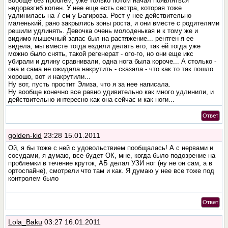
вообще без проблем, уже только потом начал появляться
недоразгиб колен. У нее еще есть сестра, которая тоже
удлинилась на 7 см у Багирова. Рост у нее действительно
маленький, рано закрылись зоны роста, и они вместе с родителями
решили удлинять. Девочка очень молоденькая и к тому же и
видимо мышечный запас был на растяжение... рентген я ее
видела, мы вместе тогда ездили делать его, так ей тогда уже
можно было снять, такой регенерат - ого-го, но они еще икс
убирали и длину сравнивали, одна нога была короче... А столько -
она и сама не ожидала накрутить - сказала - что как то так пошло
хорошо, вот и накрутили...
Ну вот, пусть простит Элиза, что я за нее написала.
Ну вообще конечно все равно удивительно как много удлинили, и
действительно интересно как она сейчас и как ноги...
Ответ
golden-kid
23:28 15.01.2011
Ой, я бы тоже с ней с удовольствием пообщалась! А с нервами и
сосудами, я думаю, все будет ОК, мне, когда было подозрение на
проблемки в течение круток, АБ делал УЗИ ног (ну не он сам, а в
ортоспайне), смотрели что там и как. Я думаю у нее все тоже под
контролем было
Ответ
Lola_Baku
03:27 16.01.2011