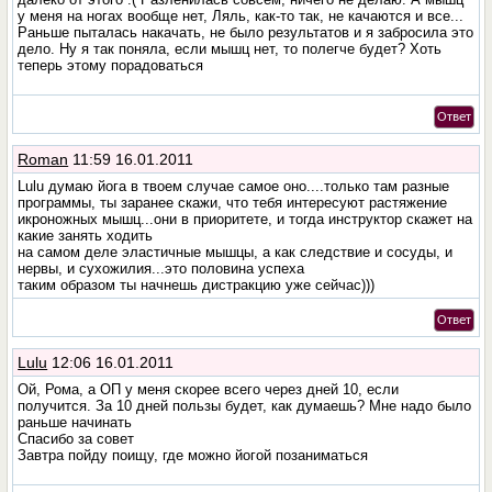
у меня на ногах вообще нет, Ляль, как-то так, не качаются и все...
Раньше пыталась накачать, не было результатов и я забросила это
дело. Ну я так поняла, если мышц нет, то полегче будет? Хоть
теперь этому порадоваться
Ответ
Roman
11:59 16.01.2011
Lulu думаю йога в твоем случае самое оно....только там разные
программы, ты заранее скажи, что тебя интересуют растяжение
икроножных мышц...они в приоритете, и тогда инструктор скажет на
какие занять ходить
на самом деле эластичные мышцы, а как следствие и сосуды, и
нервы, и сухожилия...это половина успеха
таким образом ты начнешь дистракцию уже сейчас)))
Ответ
Lulu
12:06 16.01.2011
Ой, Рома, а ОП у меня скорее всего через дней 10, если
получится. За 10 дней пользы будет, как думаешь? Мне надо было
раньше начинать
Спасибо за совет
Завтра пойду поищу, где можно йогой позаниматься