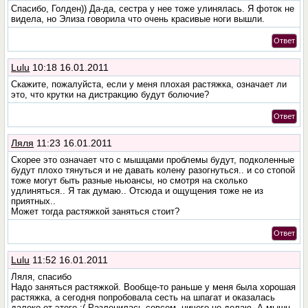
Спасибо, Голден)) Да-да, сестра у нее тоже улинялась. Я фоток не
видела, но Элиза говорила что очень красивые ноги вышли.
Ответ
Lulu
10:18 16.01.2011
Скажите, пожалуйста, если у меня плохая растяжка, означает ли
это, что крутки на дистракцию будут болючие?
Ответ
Ляля
11:23 16.01.2011
Скорее это означает что с мышцами проблемы будут, подколенные
будут плохо тянуться и не давать колену разогнуться.. и со стопой
тоже могут быть разные ньюансы, но смотря на сколько
удлиняться.. Я так думаю.. Отсюда и ощущения тоже не из
приятных..
Может тогда растяжкой заняться стоит?
Ответ
Lulu
11:52 16.01.2011
Ляля, спасибо
Надо заняться растяжкой. Вообще-то раньше у меня была хорошая
растяжка, а сегодня попробовала сесть на шпагат и оказалась
далеко от этого :( Разленилась совсем, ничего не делаю. А мышц