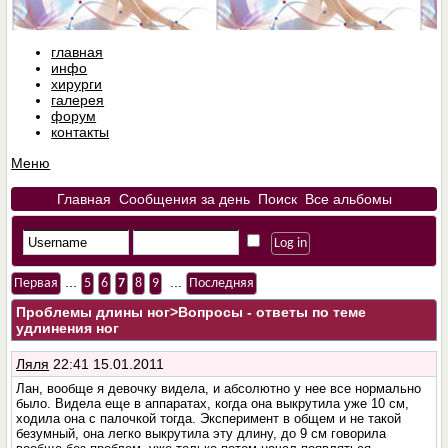
главная
инфо
хирурги
галерея
форум
контакты
Меню
Главная
Сообщения за день
Поиск
Все альбомы
...
...
Первая
5
6
7
8
9
Последняя
Проблемы длины ног
>Вопросы - ответы по теме
удлинения ног
Ляля
22:41 15.01.2011
Лан, вообще я девочку видела, и абсолютно у нее все нормально
было. Видела еще в аппаратах, когда она выкрутила уже 10 см,
ходила она с палочкой тогда. Эксперимент в общем и не такой
безумный, она легко выкрутила эту длину, до 9 см говорила