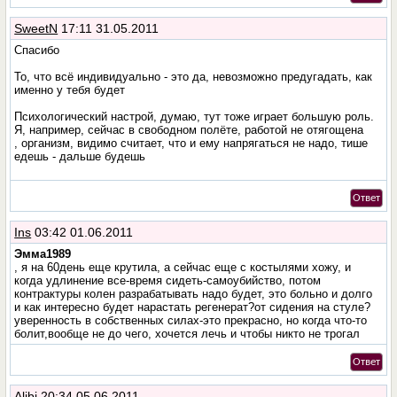
SweetN
17:11 31.05.2011
Спасибо
То, что всё индивидуально - это да, невозможно предугадать, как
именно у тебя будет
Психологический настрой, думаю, тут тоже играет большую роль.
Я, например, сейчас в свободном полёте, работой не отягощена
, организм, видимо считает, что и ему напрягаться не надо, тише
едешь - дальше будешь
Ответ
Ins
03:42 01.06.2011
Эмма1989
, я на 60день еще крутила, а сейчас еще с костылями хожу, и
когда удлинение все-время сидеть-самоубийство, потом
контрактуры колен разрабатывать надо будет, это больно и долго
и как интересно будет нарастать регенерат?от сидения на стуле?
уверенность в собственных силах-это прекрасно, но когда что-то
болит,вообще не до чего, хочется лечь и чтобы никто не трогал
Ответ
Alibi
20:34 05.06.2011