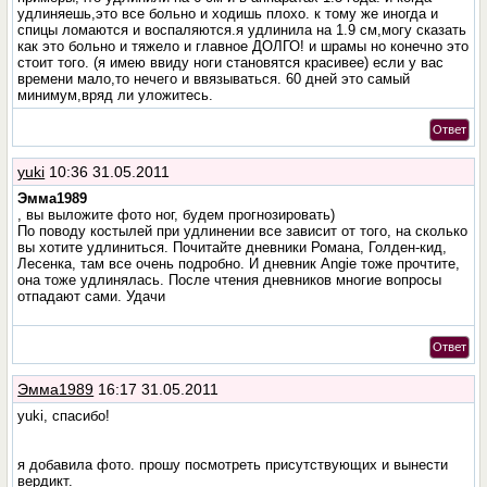
удлиняешь,это все больно и ходишь плохо. к тому же иногда и
спицы ломаются и воспаляются.я удлинила на 1.9 см,могу сказать
как это больно и тяжело и главное ДОЛГО! и шрамы но конечно это
стоит того. (я имею ввиду ноги становятся красивее) если у вас
времени мало,то нечего и ввязываться. 60 дней это самый
минимум,вряд ли уложитесь.
Ответ
yuki
10:36 31.05.2011
Эмма1989
, вы выложите фото ног, будем прогнозировать)
По поводу костылей при удлинении все зависит от того, на сколько
вы хотите удлиниться. Почитайте дневники Романа, Голден-кид,
Лесенка, там все очень подробно. И дневник Angie тоже прочтите,
она тоже удлинялась. После чтения дневников многие вопросы
отпадают сами. Удачи
Ответ
Эмма1989
16:17 31.05.2011
yuki, спасибо!
я добавила фото. прошу посмотреть присутствующих и вынести
вердикт.