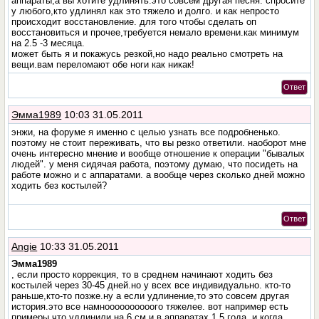
аппараты,а вы хотите удлинять.это совсем другая песня. спросите
у любого,кто удлинял как это тяжело и долго. и как непросто
происходит восстановление. для того чтобы сделать оп
восстановиться и прочее,требуется немало времени.как минимум
на 2.5 -3 месяца.
может быть я и покажусь резкой,но надо реально смотреть на
вещи.вам переломают обе ноги как никак!
Ответ
Эмма1989
10:03 31.05.2011
энжи, на форуме я именно с целью узнать все подробненько.
поэтому не стоит переживать, что вы резко ответили. наоборот мне
очень интересно мнение и вообще отношение к операции "бывалых
людей". у меня сидячая работа, поэтому думаю, что посидеть на
работе можно и с аппаратами. а вообще через сколько дней можно
ходить без костылей?
Ответ
Angie
10:33 31.05.2011
Эмма1989
, если просто коррекция, то в среднем начинают ходить без
костылей через 30-45 дней.но у всех все индивидуально. кто-то
раньше,кто-то позже.ну а если удлинение,то это совсем другая
история.это все намноооооооооого тяжелее. вот например есть
примеры,что удлинили на 6 см и в аппаратах 1.5 года. и когда