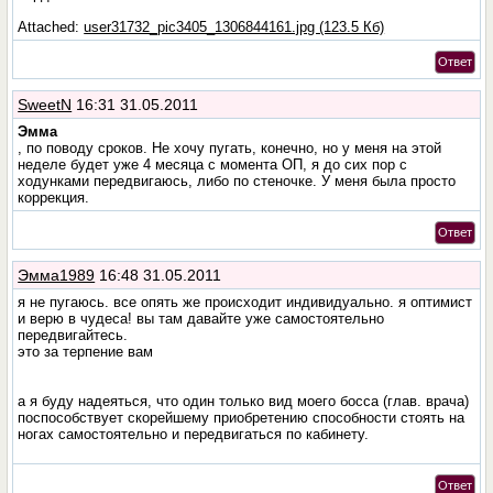
Attached:
user31732_pic3405_1306844161.jpg (123.5 Кб)
Ответ
SweetN
16:31 31.05.2011
Эмма
, по поводу сроков. Не хочу пугать, конечно, но у меня на этой
неделе будет уже 4 месяца с момента ОП, я до сих пор с
ходунками передвигаюсь, либо по стеночке. У меня была просто
коррекция.
Ответ
Эмма1989
16:48 31.05.2011
я не пугаюсь. все опять же происходит индивидуально. я оптимист
и верю в чудеса! вы там давайте уже самостоятельно
передвигайтесь.
это за терпение вам
а я буду надеяться, что один только вид моего босса (глав. врача)
поспособствует скорейшему приобретению способности стоять на
ногах самостоятельно и передвигаться по кабинету.
Ответ