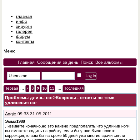
главная
инфо
хирурги
галерея
форум
контакты
Меню
Главная
Сообщения за день
Поиск
Все альбомы
...
...
Первая
7
8
9
10
11
Последняя
Проблемы длины ног
>Вопросы - ответы по теме
удлинения ног
Angie
09:33 31.05.2011
Эмма1989
, извините конечно,но это наивно предполагать,что удлинив ноги
вы сможете ходить на работу. если бы у вас была просто
коррекция,то вам бы на сроке 60 дней уже многие врачи сняли