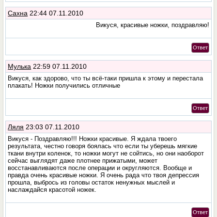
Сахна
22:44 07.11.2010
Викуся, красивые ножки, поздравляю!
Ответ
Мулька
22:59 07.11.2010
Викуся, как здорово, что ты всё-таки пришла к этому и перестала
плакать! Ножки получились отличные
Ответ
Ляля
23:03 07.11.2010
Викуся - Поздравляю!!! Ножки красивые. Я ждала твоего
результата, честно говоря боялась что если ты уберешь мягкие
ткани внутри коленок, то ножки могут не сойтись, но они наоборот
сейчас выглядят даже плотнее прижатыми, может
восстанавливаются после операции и округляются. Вообще и
правда очень красивые ножки. Я очень рада что твоя депрессия
прошла, выбрось из головы остаток ненужных мыслей и
наслаждайся красотой ножек.
Ответ