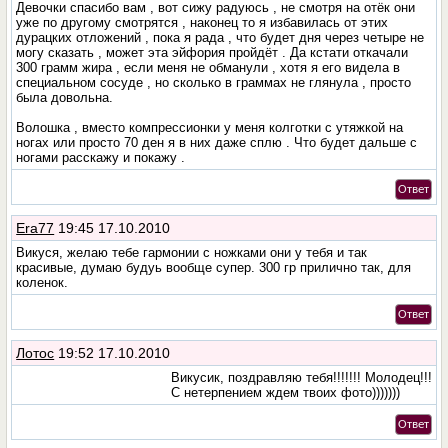
Девочки спасибо вам , вот сижу радуюсь , не смотря на отёк они
уже по другому смотрятся , наконец то я избавилась от этих
дурацких отложений , пока я рада , что будет дня через четыре не
могу сказать , может эта эйфория пройдёт . Да кстати откачали
300 грамм жира , если меня не обманули , хотя я его видела в
специальном сосуде , но сколько в граммах не глянула , просто
была довольна.
Волошка , вместо компрессионки у меня колготки с утяжкой на
ногах или просто 70 ден я в них даже сплю . Что будет дальше с
ногами расскажу и покажу .
Ответ
Era77
19:45 17.10.2010
Викуся, желаю тебе гармонии с ножками они у тебя и так
красивые, думаю будуь вообще супер. 300 гр прилично так, для
коленок.
Ответ
Лотос
19:52 17.10.2010
Викусик, поздравляю тебя!!!!!!! Молодец!!!
С нетерпением ждем твоих фото)))))))
Ответ