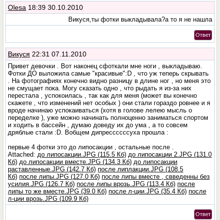
Olesa
18:39 30.10.2010
Викуся,ты фотки выкладывала?а то я не нашла
Ответ
Викуся
22:31 07.11.2010
Привет девочки . Вот наконец сфоткали мне ноги , выкладываю.
Фотки ДО выложила самые "красивые":D , что уж теперь скрывать
. На фотографиях конечно видно разницу в длине ног , но меня это
не смущает пока. Могу сказать одно , что рыдать я из-за них
перестала , успокоилась , так как для меня (может вы конечно
скажете , что изменений нет особых ) они стали гораздо ровнее и я
вроде начинаю успокаиваться (хотя в голове лелею мысль о
переделке ), уже можно начинать полноценно заниматься спортом
и ходить в бассейн , думаю доведу их до ума , а то совсем
дряблые стали :D. Вобщем дипрессссссуха прошла :
первые 4 фотки это до липосакции , остальные после .
Attached:
до липосакции.JPG (115.5 Кб)
до липосакции 2.JPG (131.0
Кб)
до липосакции вместе.JPG (134.3 Кб)
до липосакции
раставленные.JPG (142.7 Кб)
после липлакции.JPG (108.5
Кб)
после липы.JPG (127.0 Кб)
после липы вместе , свведенны без
усилия.JPG (126.7 Кб)
после липы врозь.JPG (113.4 Кб)
после
липы то же вместе.JPG (39.0 Кб)
после л-ции.JPG (35.4 Кб)
после
л-ции врозь.JPG (109.9 Кб)
Ответ