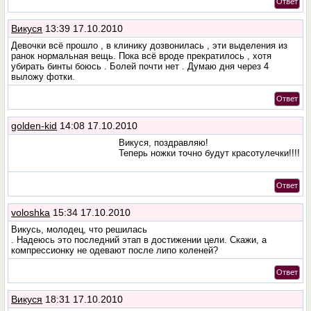
Ответ
Викуся
13:39 17.10.2010
Девочки всё прошло , в клинику дозвонилась , эти выделения из
ранок нормальная вещь. Пока всё вроде прекратилось , хотя
убирать бинты боюсь . Болей почти нет . Думаю дня через 4
выложу фотки.
Ответ
golden-kid
14:08 17.10.2010
Викуся, поздравляю!
Теперь ножки точно будут красотулечки!!!!
Ответ
voloshka
15:34 17.10.2010
Викусь, молодец, что решилась
. Надеюсь это последний этап в достижении цели. Скажи, а
компрессионку не одевают после липо коленей?
Ответ
Викуся
18:31 17.10.2010