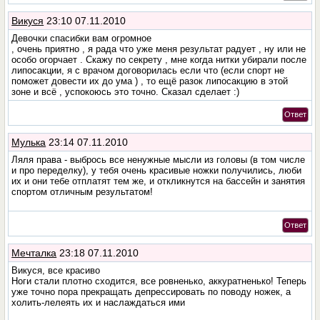
Викуся
23:10 07.11.2010
Девочки спасибки вам огромное
, очень приятно , я рада что уже меня результат радует , ну или не
особо огорчает . Скажу по секрету , мне когда нитки убирали после
липосакции, я с врачом договорилась если что (если спорт не
поможет довести их до ума ) , то ещё разок липосакцию в этой
зоне и всё , успокоюсь это точно. Сказал сделает :)
Ответ
Мулька
23:14 07.11.2010
Ляля права - выбрось все ненужные мысли из головы (в том числе
и про переделку), у тебя очень красивые ножки получились, люби
их и они тебе отплатят тем же, и откликнутся на бассейн и занятия
спортом отличным результатом!
Ответ
Мечталка
23:18 07.11.2010
Викуся, все красиво
Ноги стали плотно сходится, все ровненько, аккуратненько! Теперь
уже точно пора прекращать депрессировать по поводу ножек, а
холить-лелеять их и наслаждаться ими