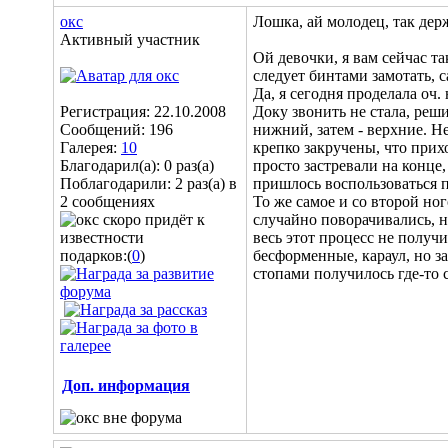
окс
Лошка, ай молодец, так держ
Активный участник
Ой девочки, я вам сейчас та
следует бинтами замотать, с
Да, я сегодня проделала оч.
Регистрация: 22.10.2008
Доку звонить не стала, реши
Сообщений: 196
нижний, затем - верхние. Н
Галерея:
10
крепко закручены, что прих
Благодарил(а): 0 раз(а)
просто застревали на конце,
Поблагодарили: 2 раз(а) в
пришлось воспользоваться 
2 сообщениях
То же самое и со второй но
случайно поворачивались, н
весь этот процесс не получ
подарков:(
0
)
бесформенные, караул, но за
стопами получилось где-то с
Доп. информация