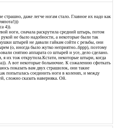
не страшно, даже легче ногам стало. Главное их надо как
япота!)))
а 4)).
 левой ноги, сначала раскрутила средний штырь, потом
 рукой не было надобности, а некоторые были так
хушки штырей не давали гайкам сойти с резьбы, они
тырем (о, иногда было жутко неприятно..бррр), поэтому
овали снятию аппарата со штырей и усе, дело сделано.
, я их тож открутила.Кстати, некоторые штыри, когда
ла
)). А вот некоторые больнючие. К сожалению сфоткать
раюсь показать вам двух страшилок, они такие
-как попыталась соединить ноги в коленях, и между
ей, сложно сказать наверняка. Ой.