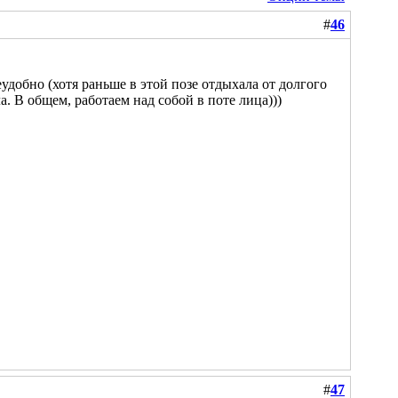
#
46
еудобно (хотя раньше в этой позе отдыхала от долгого
а. В общем, работаем над собой в поте лица)))
#
47