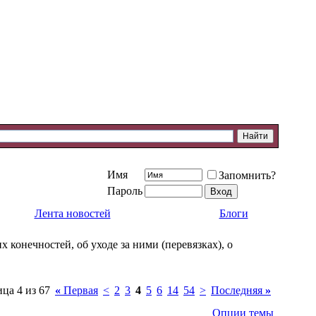
Имя
Запомнить?
Пароль
Лента новостей
Блоги
конечностей, об уходе за ними (перевязках), о
ца 4 из 67
«
Первая
<
2
3
4
5
6
14
54
>
Последняя
»
Опции темы