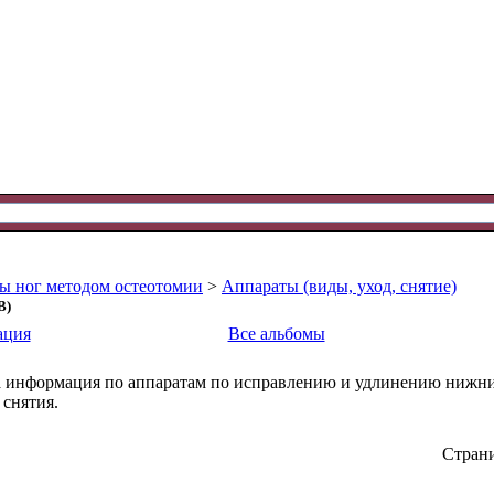
ы ног методом остеотомии
>
Аппараты (виды, уход, снятие)
В)
ация
Все альбомы
а информация по аппаратам по исправлению и удлинению нижних 
 снятия.
Страни