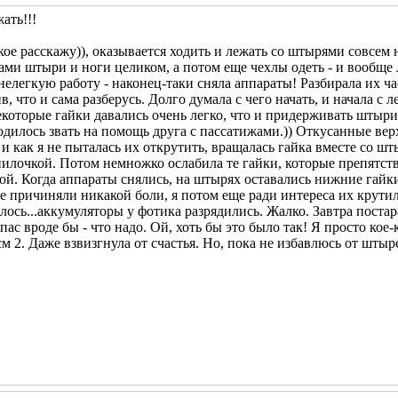
ать!!!
кое расскажу
)), оказывается ходить и лежать со штырями совсем 
ами штыри и ноги целиком, а потом еще чехлы одеть - и вообще л
 нелегкую работу - наконец-таки сняла аппараты! Разбирала их час
в, что и сама разберусь. Долго думала с чего начать, и начала с
екоторые гайки давались очень легко, что и придерживать штыри
одилось звать на помощь друга с пассатижами.)) Откусанные вер
 и как я не пыталась их открутить, вращалась гайка вместе со ш
пилочкой
. Потом немножко ослабила те гайки, которые препятств
гой. Когда аппараты снялись, на штырях оставались нижние гайки
е причиняли никакой боли, я потом еще ради интереса их крути
илось...аккумуляторы у фотика разрядились. Жалко. Завтра поста
пас вроде бы - что надо. Ой, хоть бы это было так! Я просто кое
м 2. Даже взвизгнула от счастья. Но, пока не избавлюсь от штыр