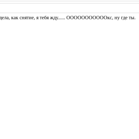
дела, как снятие, я тебя жду......
ОООООООООООкс, ну где ты.