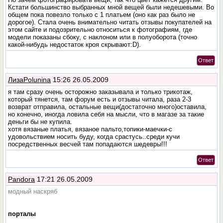
Кстати большинство выбранных мной вещей были недешевыми. Во
общем пока повезло только с 1 платьем (оно как раз было не
дорогое). Стала очень внимательно читать отзывы покупателей на
этом сайте и подозрительно относиться к фотографиям, где
модели показаны сбоку, с наклоном или в полуоборота (точно
какой-нибудь недостаток кроя скрывают:D).
Ответ
ЛизаPolunina
15:26 26.05.2009
я там сразу очень осторожно заказывала и только трикотаж,
который тянется, там форум есть и отзывы читала, раза 2-3
возврат отправила, остальные вещи(достаточно много)оставила,
но конечно, иногда ловила себя на мысли, что в магазе за такие
деньги бы не купила.
хотя вязаные платья, вязаное пальто,топики-маечки-с
удовольствием носить буду, когда срастусь..среди кучи
посредственных весчей там попадаются шедевры!!!
Ответ
Pandora
17:21 26.05.2009
модный наскряб
порталы