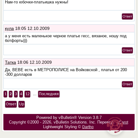
Нам-то юбочки-платьишка нужны!
Ответ
кула
18:05 12.10.2009
а у меня есть маленькое черное платье гесс, вязаное, ношу под
ботфорты)))
Ответ
Татка
18:06 12.10.2009
Да, ВЕВЕ есть в МЕТРОПОЛИСЕ на Войковской , платья от 200
-300 долларов
Ответ
...
1
2
3
4
12
Последняя
Ответ
Up
Powered by vBulletin® Version 3.8.7
Copyright ©2000 - 2026, vBulletin Solutions, Inc. Перевод:
zCarot
Lightweight Styling ©
Dartho