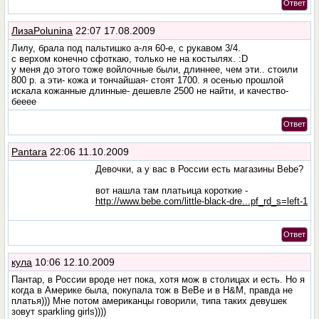
Ответ
ЛизаPolunina
22:07 17.08.2009
Лилу, брала под пальтишко а-ля 60-е, с рукавом 3/4.
с верхом конечно сфоткаю, только не на костылях. :D
у меня до этого тоже войлочные были, длиннее, чем эти.. стоили
800 р. а эти- кожа и тончайшая- стоят 1700. я осенью прошлой
искала кожанные длинные- дешевле 2500 не найти, и качество-
бееее
Ответ
Pantara
22:06 11.10.2009
Девочки, а у вас в России есть магазины Bebe?
вот нашла там платьица короткие -
http://www.bebe.com/little-black-dre...pf_rd_s=left-1
Ответ
кула
10:06 12.10.2009
Пантар, в России вроде нет пока, хотя мож в столицах и есть. Но я
когда в Америке была, покупала тож в BeBe и в H&M, правда не
платья))) Мне потом американцы говорили, типа таких девушек
зовут sparkling girls))))