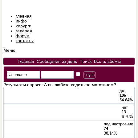
главная
инфо
хирурги
галерея
форум
контакты
Меню
Главная
Сообщения за день
Поиск
Все альбомы
Результаты опроса
: А вы любите ходить по магазинам?
да
106
54.64%
нет
13
6.70%
под настроение
74
38.14%