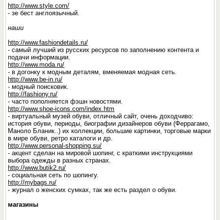
http://www.style.com/
- зе бест англоязычный.
наши
http://www.fashiondetails.ru/
- самый лучший из русских ресурсов по заполнению контента и
подачи информации.
http://www.moda.ru/
- в догонку к модным деталям, вменяемая модная сеть.
http://www.be-in.ru/
- модный поисковик.
http://fashiony.ru/
- часто пополняется фэшн новостями.
http://www.shoe-icons.com/index.htm
- виртуальный музей обуви, отличный сайт, очень доходчиво:
история обуви, периоды, биографии дизайнеров обуви (Феррагамо,
Маноло Бланик..) их коллекции, большие картинки, торговые марки
в мире обуви, ретро каталоги и др.
http://www.personal-shopping.su/
- акцент сделан на мировой шопинг, с краткими инструкциями
выбора одежды в разных странах.
http://www.butik2.ru/
- социальная сеть по шопингу.
http://mybags.ru/
- журнал о женских сумках, так же есть раздел о обуви.
магазины