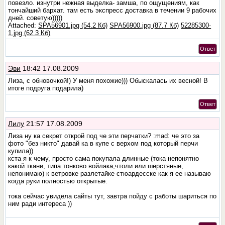
повезло. изнутри нежная выделка- замша, по ощущениям, как
тончайший бархат. там есть экспресс доставка в течении 9 рабочих
дней. советую)))))
Attached:
SPA56901.jpg (54.2 Кб)
SPA56900.jpg (87.7 Кб)
52285300-
1.jpg (62.3 Кб)
Ответ
Эви
18:42 17.08.2009
Лиза, с обновочкой!) У меня похожие))) Обыскалась их весной! В
итоге подруга подарила)
Ответ
Лилу
21:57 17.08.2009
Лиза ну ка секрет открой под че эти перчатки? :mad: че это за
фото "без никто" давай ка в купе с верхом под который перчи
купила))
кста я к чему, просто сама покупала длинные (тока непонятно
какой ткани, типа тонково войлака,чтоли или шерстяные,
непонимаю) к ветровке разлетайке стюардесске как я ее называю
когда руки полностью открытые.
тока сейчас увидела сайты тут, завтра пойду с работы шариться по
ним ради интереса ))