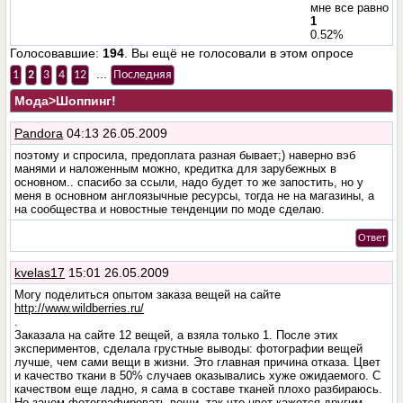
мне все равно
1
0.52%
Голосовавшие:
194
. Вы ещё не голосовали в этом опросе
...
1
2
3
4
12
Последняя
Мода
>Шоппинг!
Pandora
04:13 26.05.2009
поэтому и спросила, предоплата разная бывает;) наверно вэб
манями и наложенным можно, кредитка для зарубежных в
основном.. спасибо за ссыли, надо будет то же запостить, но у
меня в основном англоязычные ресурсы, тогда не на магазины, а
на сообщества и новостные тенденции по моде сделаю.
Ответ
kvelas17
15:01 26.05.2009
Могу поделиться опытом заказа вещей на сайте
http://www.wildberries.ru/
.
Заказала на сайте 12 вещей, а взяла только 1. После этих
экспериментов, сделала грустные выводы: фотографии вещей
лучше, чем сами вещи в жизни. Это главная причина отказа. Цвет
и качество ткани в 50% случаев оказывались хуже ожидаемого. С
качеством еще ладно, я сама в составе тканей плохо разбираюсь.
Но зачем фотографировать вещи, так что цвет кажется другим.