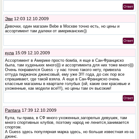
Ответ
Эви
12:03 12.10.2009
Девочки, один магазин Bebe в Москве точно есть, но цены и
ассортимент там далеки от американских))
Ответ
кула
15:09 12.10.2009
Ассортимент в Америке просто бомба, я еще в Сан-Франциско
была, там худеньких много))) и ассортимента для них тоже много)))
Очень понравился Guess - у нас точно такого нету, привезла
оттуда пиджачок джинсовый, ему уже 3!!! года, до сих пор все
спрашивают, где такой взяла. А еще в Сан-Франциско очень
классные магазины в квартале голубых (ой, какие они красивые и
ухоженные, как модели все!!!), но цены там оч высокие!
Ответ
Pantara
17:39 12.10.2009
Кула, ты права, в СФ много ухоженных,загорелых девушек, там
много спортивных клубов, поэтому народ не ленится,занимается
спортом.
А Guess здесь популярная марка здесь, но больше известная из-за
джинс.