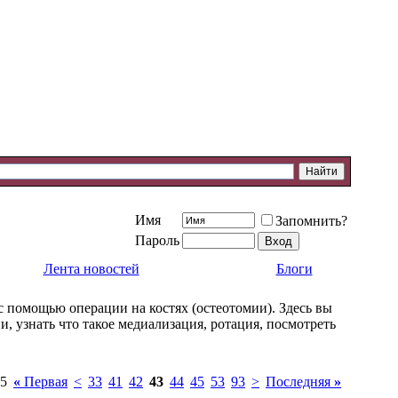
Имя
Запомнить?
Пароль
Лента новостей
Блоги
с помощью операции на костях (остеотомии). Здесь вы
 узнать что такое медиализация, ротация, посмотреть
95
«
Первая
<
33
41
42
43
44
45
53
93
>
Последняя
»