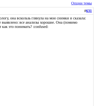
Опции темы
#
631
логу, она вскользь глянула на мои снимки и сказала:
не выявлено: все анализы хорошие. Она (помимо
 как это понимать? :confused: