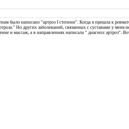
нам было написано "артроз I степени". Когда я пришла к ревмато
троза." Но других заболеваний, связанных с суставами у меня 
ение и массаж, а в направлениях написала " диагноз: артроз". Вот