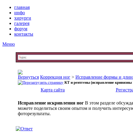
главная
инфо
хирурги
галерея
форум
контакты
Меню
Коррекция ног
>
Исправление формы и длин
КТ и рентгены (исправление кривизны 
Карта сайта
Регистр
Исправление искривления ног
В этом разделе обсужд
можете поделиться своим опытом и получить интересую
фоторезультаты.