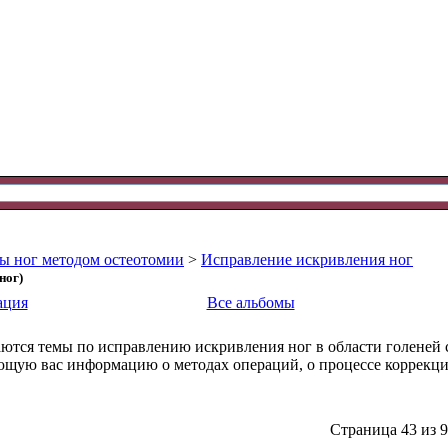
ы ног методом остеотомии
>
Исправление искривления ног
ног)
ация
Все альбомы
аются темы по исправлению искривления ног в области голеней 
щую вас информацию о методах операций, о процессе коррекции,
Страница 43 из 