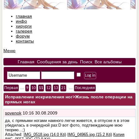
главная
инфо
хирурги
галерея
форум
контакты
Меню
Главная
Сообщения за день
Поиск
Все альбомы
...
...
Первая
9
10
11
12
13
21
Последняя
Исправление искривления ног
>Жизнь после операции на
прямых ногах
sovenok
10:16 30.08.2009
да, с прямыми ногами намного легче живется, в отпуске я в этом
убедилась в очередной раз:D вот фото, подтвеждающие мою
теорию...;)
Attached:
IMG_0518.jpg (14.0 Кб)
IMG_04965.jpg (15.2 Кб)
Копия