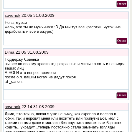
Ответ
sovenok
20:05 31.08.2009
Нона, мурси
жаль, что ты не мужчина:o :D Да мы тут все красотки, чуток низ
доработать и все в ажуре;)
Ответ
Dima
21:05 31.08.2009
Поддержу Совёнка
вы все по своему красивые,прекрасные и милые:o хоть и не видел
ваших лиц
А НОГИ это вопрос времени
после о.п. вашим ногам не дадут покоя
:d _canon:
Ответ
sovenok
22:14 31.08.2009
Дима, это точно, покая я уже не вижу, как окрепла и влезла в
юбки, так и норовят меня или похитеть или припугивают, мол с
такими ногами даже в магазин без спутника нельзя вам барышня
ходить...украдут...теперь постоянно стала замечать взгляды
противоположного пола разных возрастов, даже неприятно иногда