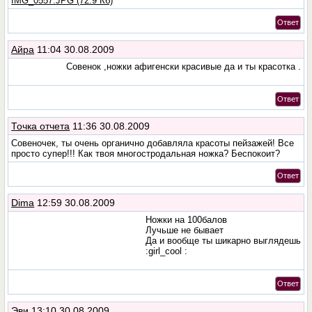
IMG_0557.JPG (72.9 Кб)
Ответ
Айра
11:04 30.08.2009
Совенок ,ножки афигенски красивые да и ты красотка .
Ответ
Точка отчета
11:36 30.08.2009
Совеночек, ты очень органично добавляла красоты пейзажей! Все
просто супер!!! Как твоя многостродальная ножка? Беспокоит?
Ответ
Dima
12:59 30.08.2009
Ножки на 100балов
Лучьше не бывает
Да и вообще ты шикарно выглядешь
:girl_cool :
Ответ
Эви
13:10 30.08.2009