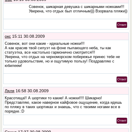
Совенок, шикарная девушка с шикарными ножками!!!
Уверена, что отдых был отличным))) Взорвала пляжи))
Ответ
окс
15:11 30.08.2009
Совенок, вот они какие - идеальные ножки!!!
А как красив твой силуэт на фоне пылающего неба, ты как
статуэтка, все настолько гармонично смотрится!!!
Уверена, что отдых на черноморском побережье принес тебе не
только удовольствие, но и ощутимую пользу! Поздравляю с
юбилеем!
Ответ
Ляля
16:58 30.08.2009
Красотища!! А шортики то какие! А ножки!!!! Шикарно!
Представляю, какое наверное кайфовое ощущение, когда идешь
по пляжу в таких шортиках и знаешь, что с твоими ногами все в
порядке.:D
Ответ
Сахна
17:37 30.08.2009