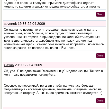
видно, а я сплю на колбуках, при моих дистрофиках сделать
медиа, то коленки и шишки от медиа только сойдутся, а икры нет.
Ответ
sovenok
19:36 22.04.2009
Согласна по поводу того, что медиал максимум можно делать
только 5 мм, если больше, то при худых голенях выглядит
ужасно...шишки торчат, а при соединении коленей эти ступеньки
друг в друга упераются...вобщем мне не нравится, что под
коленками нет щели...сейчас уже ничего не исправить...но если бы
знала за ранее, то поехала бы на оп к Ем...воть
Ответ
Сахна
20:00 22.04.2009
Ой, ура. Я не одна такая "любительница" медиализации! Так что в
меня тоже подушками пожалуйста
Совенок, не переживай, вряд ли у тебя получилась большая
медиализация - косточки длинные, тоненькие, изящные, много не
накрутишь в сторону. А шишки со временем немного сгладятся. :)
Ответ