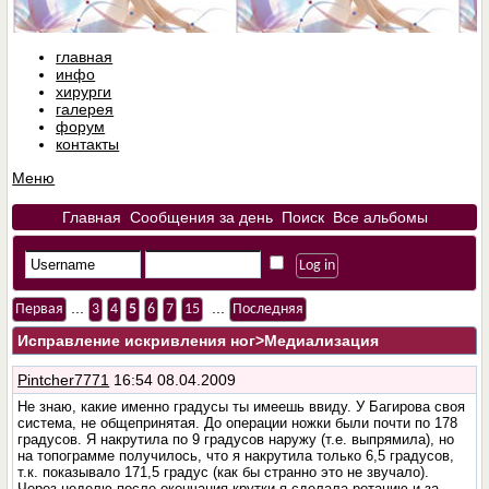
главная
инфо
хирурги
галерея
форум
контакты
Меню
Главная
Сообщения за день
Поиск
Все альбомы
...
...
Первая
3
4
5
6
7
15
Последняя
Исправление искривления ног
>Медиализация
Pintcher7771
16:54 08.04.2009
Не знаю, какие именно градусы ты имеешь ввиду. У Багирова своя
система, не общепринятая. До операции ножки были почти по 178
градусов. Я накрутила по 9 градусов наружу (т.е. выпрямила), но
на топограмме получилось, что я накрутила только 6,5 градусов,
т.к. показывало 171,5 градус (как бы странно это не звучало).
Через неделю после окончания крутки я сделала ротацию и за