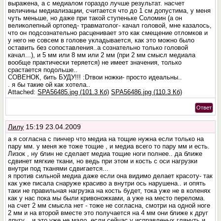
выражена, а с медиалом гораздо лучше результат. насчет
величины медиализации, считается что до 1 см допустима, у меня
чуть меньше, но даже при такой ступеньке Соломин (а он
великолепный ортопед- травматолог- качал головой, мне казалось,
что он подсознательно расценивает это как смещение отломков и
у него не совсем в голове укладывается, как это можно было
оставить без сопоставления..а сознательно только головой
качал...), и 5 мм или 8 мм или 2 мм (при 2 мм смысл медиала
вообще практически теряется) не имеет значения, только
срастается подольше..
СОВЕНОК, бить БУДУ!!! :Dтвои ножки- просто идеальны..
. я бы такие ой как хотела..
Attached:
SPA56485.jpg (101.3 Кб)
SPA56486.jpg (110.3 Кб)
Ответ
Лилу
15:19 23.04.2009
а я согласна с пинчер что медиа на тощие нужна если только на
пару мм. у меня же тоже тощие , и медиа всего то пару мм и есть.
Лизок , ну блин не сделает медиа тощие ноги полнее.. да ближе
сдвинет мягкие ткани, но ведь при этом и кость с оси нагрузки
внутри под тканями сдвигается...
я против сильной медиа даже если она видимо делает красоту- так
как уже писала снаруже красиво а внутри ось нарушена.. и опять
таки не правильная нагрузка на кость будет, тока уже не в коленях
как у нас пока мы были кривоножками, а уже на место перелома.
на счет 2 мм смысла нет - тоже не согласна, смотри на одной ноге
2 мм и на второй вместе это получается на 4 мм они ближе к друг
другу... и это уже не мало..если сейчас у исправленых глянуть и