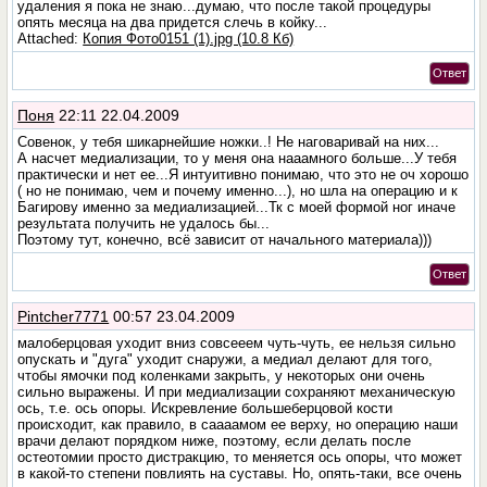
удаления я пока не знаю...думаю, что после такой процедуры
опять месяца на два придется слечь в койку...
Attached:
Копия Фото0151 (1).jpg (10.8 Кб)
Ответ
Поня
22:11 22.04.2009
Совенок, у тебя шикарнейшие ножки..! Не наговаривай на них...
А насчет медиализации, то у меня она нааамного больше...У тебя
практически и нет ее...Я интуитивно понимаю, что это не оч хорошо
( но не понимаю, чем и почему именно...), но шла на операцию и к
Багирову именно за медиализацией...Тк с моей формой ног иначе
результата получить не удалось бы...
Поэтому тут, конечно, всё зависит от начального материала)))
Ответ
Pintcher7771
00:57 23.04.2009
малоберцовая уходит вниз совсееем чуть-чуть, ее нельзя сильно
опускать и "дуга" уходит снаружи, а медиал делают для того,
чтобы ямочки под коленками закрыть, у некоторых они очень
сильно выражены. И при медиализации сохраняют механическую
ось, т.е. ось опоры. Искревление большеберцовой кости
происходит, как правило, в саааамом ее верху, но операцию наши
врачи делают порядком ниже, поэтому, если делать после
остеотомии просто дистракцию, то меняется ось опоры, что может
в какой-то степени повлиять на суставы. Но, опять-таки, все очень