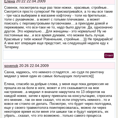
Елена
20:22 22.04.2009
Совенок, посмотрела еще раз твои ножки.. красивые, стройные..
Смотрятся просто суперски! Не присматривайся, а то мы все такие
- три часа выбираем в магазине кофточку - толи на бретельках..
толи с рукавчиком.. а может с голыми плечиками.. а может
поискать с перламутровыми пуговочками….а приходим домой и
переживаем, что все-таки не то, надо было другое. Да, однозначно
другое. Это нормально….Для женщины - это нормально! Ну не
постоянные мы…и все время думаем, что можем быть лучше.
Красивые у тебя ножки! Ровненькие, стройные….))) Не предирайся!
А мне вот операция еще предстоит, на следующей неделе еду к
Тетерину.
Ответ
sovenok
20:26 22.04.2009
Сахна, надеюсь, что немного сгладятся...но судя по рентгену
медиал у меня один из самых большущих получился(((
Елена, спасибо за добрые слова, у меня еще пока депрессия не
прошла из-за боли в ноге, может и это сказывается на мое
настроение...а медиал я вначале накрутила по 13 оборотов на
каждой ножке, затем к врачу приехала на консультацию, спросила
его мнение...так он мне сказал, что если открутить немного...то и
вовсе не стоило оп делать. Посмотрю, что будет через полгодика,
еще у своего травмотолога поинтересовалась, можно ли через
некоторое время если меня эти шишки так и будут напрягать, их
убрать...сказал, что это возможно...только самого процесса