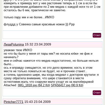
измерить к примеру вот у нее растояние теперь в 1 см а если бы
при исправлении добавили по 2 мм медиа с каждой ноги то от 1 см
осталось бы 6 мм, практически не заметно.
только пару мм и не более...ИМХО
флуддд у Совенка самые красивые ножки ))) Ррр
Ответ
ЛизаPolunina
15:32 23.04.2009
уважаю твое ИМХО
но что бы было у меня от пары мм? не носила юбки- не фик и
начинать?
мне и сейчас кажется что медиа недостаточно, но больше нельзя
было...
ось и вправду смещается, но это дело времени, кость в этом
месте не только ломаться не будет, но и прочнее станет..
а голень однозначо шире, мы когда медиал с доктором крутили- я
сразу обратила внимание, что шире становится в месте
остеотомии.жаль что снаружи мало уходт из за малоберцовой
Attached:
IMG_1818.jpg (84.2 Кб)
SPA56417.jpg (90.9 Кб)
Ответ
Pintcher7771
15:43 23.04.2009