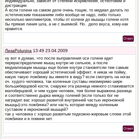
индивидуально, зависит от степени искривления, остеотомии и
дистракции.
А если голени на самом деле очень тощие, то медиал делать по
эстетическим показаниям либо вообще не надо, либо только
несколько миллиметров, чтобы от колени до мышцы голени хотя
бы прямая линия шла, а не с выемкой. Но.. дело вкуса, кому-как
нравится.
Ответ
ЛизаPolunina
13:49 23.04.2009
ну вот я думаю, что после выправления оси голени идет
перераспределение мышц кнутри не сильное, а после
медиализации мышцы еще более кнутри становятсяи тем самым
обеспечивают хороший эстетический эффект. я никак не пойму,
какую такую ложбинку вы имеете в виду? если смотреть на ногах
оч. худого человека, так коленные суставы неизмеримо шире
большеберцовой кости, снаружи эта разница немного сглаживается
малоберцовой, и чем худее человек, тем более выражена разница
и соответственно дырка между голеней (если только бог не
наградил вас хорошо развитой внутренней частью икроножной
мышцы)-это ложбинка? или часть которая между коленным
суставом и икроножной мышцей?
так у человека с хорошо развитым подкожно-жировым слоем этой
ложбинки и в помине нет.
Ответ