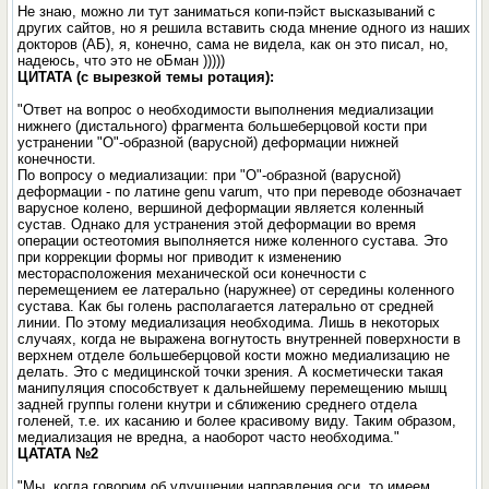
Не знаю, можно ли тут заниматься копи-пэйст высказываний с
других сайтов, но я решила вставить сюда мнение одного из наших
докторов (АБ), я, конечно, сама не видела, как он это писал, но,
надеюсь, что это не оБман )))))
ЦИТАТА (с вырезкой темы ротация):
"Ответ на вопрос о необходимости выполнения медиализации
нижнего (дистального) фрагмента большеберцовой кости при
устранении "О"-образной (варусной) деформации нижней
конечности.
По вопросу о медиализации: при "О"-образной (варусной)
деформации - по латине genu varum, что при переводе обозначает
варусное колено, вершиной деформации является коленный
сустав. Однако для устранения этой деформации во время
операции остеотомия выполняется ниже коленного сустава. Это
при коррекции формы ног приводит к изменению
месторасположения механической оси конечности с
перемещением ее латерально (наружнее) от середины коленного
сустава. Как бы голень располагается латерально от средней
линии. По этому медиализация необходима. Лишь в некоторых
случаях, когда не выражена вогнутость внутренней поверхности в
верхнем отделе большеберцовой кости можно медиализацию не
делать. Это с медицинской точки зрения. А косметически такая
манипуляция способствует к дальнейшему перемещению мышц
задней группы голени кнутри и сближению среднего отдела
голеней, т.е. их касанию и более красивому виду. Таким образом,
медиализация не вредна, а наоборот часто необходима."
ЦАТАТА №2
"Мы, когда говорим об улучшении направления оси, то имеем