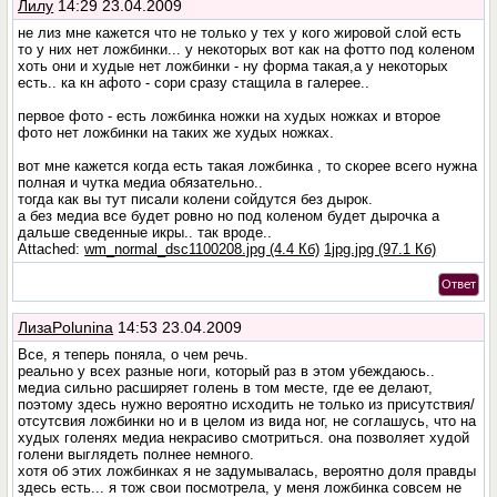
Лилу
14:29 23.04.2009
не лиз мне кажется что не только у тех у кого жировой слой есть
то у них нет ложбинки... у некоторых вот как на фотто под коленом
хоть они и худые нет ложбинки - ну форма такая,а у некоторых
есть.. ка кн афото - сори сразу стащила в галерее..
первое фото - есть ложбинка ножки на худых ножках и второе
фото нет ложбинки на таких же худых ножках.
вот мне кажется когда есть такая ложбинка , то скорее всего нужна
полная и чутка медиа обязательно..
тогда как вы тут писали колени сойдутся без дырок.
а без медиа все будет ровно но под коленом будет дырочка а
дальше сведенные икры.. так вроде..
Attached:
wm_normal_dsc1100208.jpg (4.4 Кб)
1jpg.jpg (97.1 Кб)
Ответ
ЛизаPolunina
14:53 23.04.2009
Все, я теперь поняла, о чем речь.
реально у всех разные ноги, который раз в этом убеждаюсь..
медиа сильно расширяет голень в том месте, где ее делают,
поэтому здесь нужно вероятно исходить не только из присутствия/
отсутсвия ложбинки но и в целом из вида ног, не соглашусь, что на
худых голенях медиа некрасиво смотриться. она позволяет худой
голени выглядеть полнее немного.
хотя об этих ложбинках я не задумывалась, вероятно доля правды
здесь есть... я тож свои посмотрела, у меня ложбинка совсем не