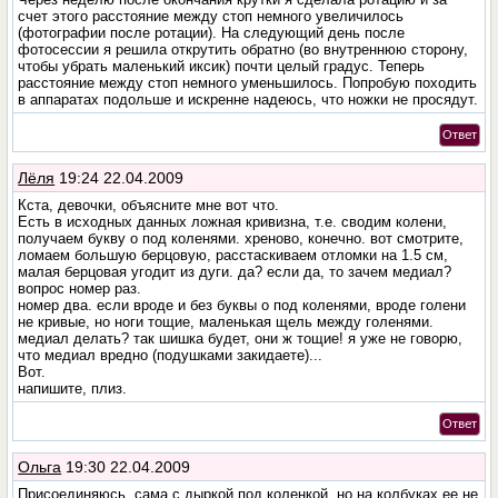
счет этого расстояние между стоп немного увеличилось
(фотографии после ротации). На следующий день после
фотосессии я решила открутить обратно (во внутреннюю сторону,
чтобы убрать маленький иксик) почти целый градус. Теперь
расстояние между стоп немного уменьшилось. Попробую походить
в аппаратах подольше и искренне надеюсь, что ножки не просядут.
Ответ
Лёля
19:24 22.04.2009
Кста, девочки, объясните мне вот что.
Есть в исходных данных ложная кривизна, т.е. сводим колени,
получаем букву о под коленями. хреново, конечно. вот смотрите,
ломаем большую берцовую, расстаскиваем отломки на 1.5 см,
малая берцовая угодит из дуги. да? если да, то зачем медиал?
вопрос номер раз.
номер два. если вроде и без буквы о под коленями, вроде голени
не кривые, но ноги тощие, маленькая щель между голенями.
медиал делать? так шишка будет, они ж тощие! я уже не говорю,
что медиал вредно (подушками закидаете)...
Вот.
напишите, плиз.
Ответ
Ольга
19:30 22.04.2009
Присоединяюсь, сама с дыркой под коленкой, но на колбуках ее не