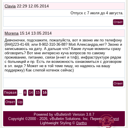
Clavia
22:29 12.05.2014
Отпуск с 7 июля до 4 августа.
Ответ
Morena
15:14 13.05.2014
Девчоночки, подскажите, пожалуйста, вот я звоню им по телефону
(844)223-41-69, или 8-902-310-36-88? Моб Александра,нет? Звоню и
записываюсь на дату. А дальше что? Какие лучше моменты сразу
обговорить? Вот мне интересно куча вопросов по самому
проживанию, питанию, связи (и-нет и тлф), инфраструктуре рядом
с больницей и пр. Есть ли возможность ознакомиться с договором
в эл. виде.? Может не в той теме пишу, но надеюсь на вашу
поддержку) Как слепой котенок сейчас)
Ответ
...
Первая
6
14
15
16
Ответ
Up
Powered by vBulletin® Version 3.8.7
Copyright ©2000 - 2026, vBulletin Solutions, Inc. Перевод:
zCarot
Lightweight Styling ©
Dartho