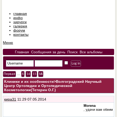
главная
инфо
хирурги
галерея
форум
контакты
Меню
Главная
Сообщения за день
Поиск
Все альбомы
...
Первая
6
14
15
16
Клиники и их особенности
>Волгоградский Научный
Центр Ортопедии и Ортопедической
Косметологии(Тетерин О.Г.)
кира31
11:29 07.05.2014
Morena
, удачи вам обеим