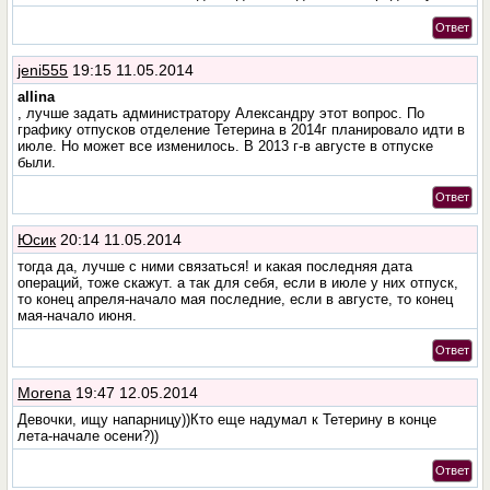
Ответ
jeni555
19:15 11.05.2014
allina
, лучше задать администратору Александру этот вопрос. По
графику отпусков отделение Тетерина в 2014г планировало идти в
июле. Но может все изменилось. В 2013 г-в августе в отпуске
были.
Ответ
Юсик
20:14 11.05.2014
тогда да, лучше с ними связаться! и какая последняя дата
операций, тоже скажут. а так для себя, если в июле у них отпуск,
то конец апреля-начало мая последние, если в августе, то конец
мая-начало июня.
Ответ
Morena
19:47 12.05.2014
Девочки, ищу напарницу))Кто еще надумал к Тетерину в конце
лета-начале осени?))
Ответ