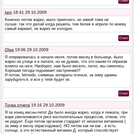
Ответ
Iam
18:41 29.10.2009
Конечно летом жарко, мало приятного..но зимой тоже не
лучше..так что делай когда решила, тем более в апреле по моему
самый вариант, не жарко не холодно.
Ответ
Olga
19:06 29.10.2009
Я оперировалась в начале июля, потом месяц в больнице, было
жарко на улице и в палате, но не думаю, что это каким-то образом
влияло на ноги. Наоборот, нам было весело, легко, мы смеялись.
Хорошая погода поднимает настроение!!!
И потом, letmedo, снимешь аппараты осенью, за зиму шрамы
зарубцуются, и все у тебя будет ок.
Ответ
Точка отчета
19:16 29.10.2009
Я за конец весны-лето! Да было иногда жарко, когда я лежала, при
жаре увеличивается риск восполительных процессов, отеков, что
не радует. Еще летом организм стардает от нехватки витаминов (
за зиму и весну израсходовал). НО летом как ни как , а есть
солнце, а это естественный витамин Д, который способствует