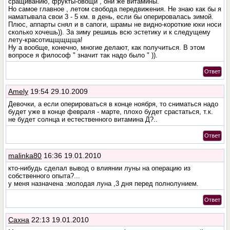
сращиванию, фрукты-овощи , они же витамины.
Но самое главное , летом свобода передвижения. Не знаю как бы я
наматывала свои 3 - 5 км. в день, если бы оперировалась зимой.
Плюс, аппарты снял и в сапоги, шрамы не видно-короткие юки носи
сколько хочешь)). За зиму решишь всю эстетику и к следущему
лету-красотищщщщща!
Ну а вообще, конечно, многие делают, как получиться. В этом
вопросе я философ " значит так надо было " )).
Ответ
Amely
19:54 29.10.2009
Девочки, а если оперироваться в конце ноября, то сниматься надо
будет уже в конце февраля - марте, плохо будет срастаться, т.к.
не будет солнца и естественного витамина Д?..
Ответ
malinka80
16:36 19.01.2010
кто-нибудь сделал вывод о влиянии луны на операцию из
собственного опыта?...
у меня назначена :молодая луна ,3 дня перед полнолунием.
Ответ
Сахна
22:13 19.01.2010