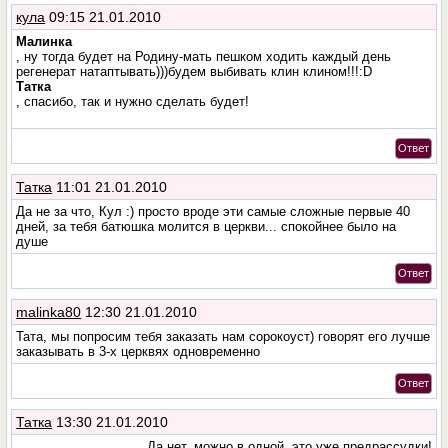
кула
09:15 21.01.2010
Малинка
, ну тогда будет на Родину-мать пешком ходить каждый день
регенерат натаптывать)))будем выбивать клин клином!!!:D
Татка
, спасибо, так и нужно сделать будет!
Ответ
Татка
11:01 21.01.2010
Да не за что, Кул :) просто вроде эти самые сложные первые 40
дней, за тебя батюшка молится в церкви... спокойнее было на
душе
Ответ
malinka80
12:30 21.01.2010
Тата, мы попросим тебя заказать нам сорокоуст) говорят его лучше
заказывать в 3-х церквях одновременно
Ответ
Татка
13:30 21.01.2010
Да нет, можно в одной, это уже предрассудки!