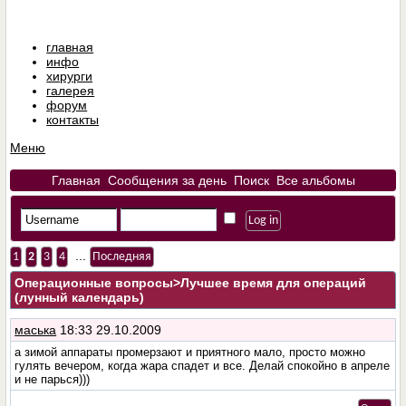
главная
инфо
хирурги
галерея
форум
контакты
Меню
Главная
Сообщения за день
Поиск
Все альбомы
...
1
2
3
4
Последняя
Операционные вопросы
>Лучшее время для операций
(лунный календарь)
маська
18:33 29.10.2009
а зимой аппараты промерзают и приятного мало, просто можно
гулять вечером, когда жара спадет и все. Делай спокойно в апреле
и не парься)))