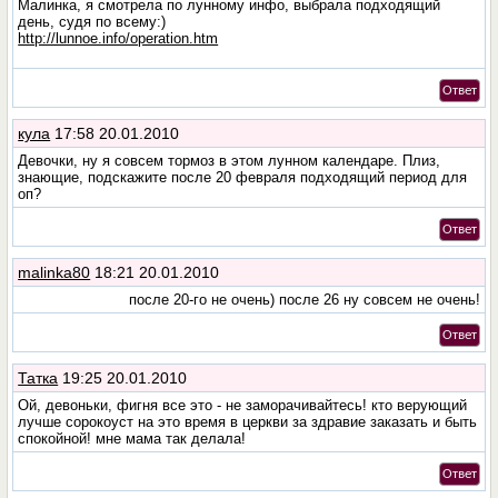
Малинка, я смотрела по лунному инфо, выбрала подходящий
день, судя по всему:)
http://lunnoe.info/operation.htm
Ответ
кула
17:58 20.01.2010
Девочки, ну я совсем тормоз в этом лунном календаре. Плиз,
знающие, подскажите после 20 февраля подходящий период для
оп?
Ответ
malinka80
18:21 20.01.2010
после 20-го не очень) после 26 ну совсем не очень!
Ответ
Татка
19:25 20.01.2010
Ой, девоньки, фигня все это - не заморачивайтесь! кто верующий
лучше сорокоуст на это время в церкви за здравие заказать и быть
спокойной! мне мама так делала!
Ответ