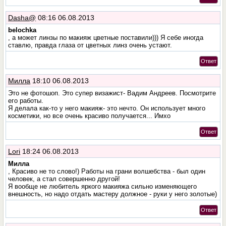
Dasha@
08:16 06.08.2013
belochka
, а может линзы по макияж цветные поставили))) Я себе иногда
ставлю, правда глаза от цветных линз очень устают.
Ответ
Милла
18:10 06.08.2013
Это не фотошоп. Это супер визажист- Вадим Андреев. Посмотрите
его работы.
Я делала как-то у него макияж- это нечто. Он использует много
косметики, но все очень красиво получается... Имхо
Ответ
Lоri
18:24 06.08.2013
Милла
, Красиво не то слово!) Работы на грани волшебства - был один
человек, а стал совершенно другой!
Я вообще не любитель яркого макияжа сильно изменяющего
внешность, но надо отдать мастеру должное - руки у него золотые)
Ответ