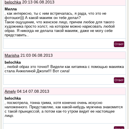
belochka
20:13 06.08.2013
Милла
, как интересно, ты с ним встречалась, я рада, что это не
фотошоп))) А какой макияж он тебе делал?
Такое ощущение, что женское лицо, причем любое для такого
художника просто холст, на котором можно нарисовать любой
образ. Я никогда не делала такой макияж, даже не могу себе
представить..
Ответ
Marisha
21:03 06.08.2013
belochka
, любой образ это точно!! Видели как китаянка с помощью макияжа
стала Анжелиной Джоли!!! Вот сила!
Ответ
Amely
04:14 07.08.2013
belochka
, посмотрела, тонна грима, хотя конечно очень искусно
наложенного. Представляю, как какой-нибудь мужчина знакомится
с такой прынцессой, а потом как-то утром видит ее настоящее
лицо.