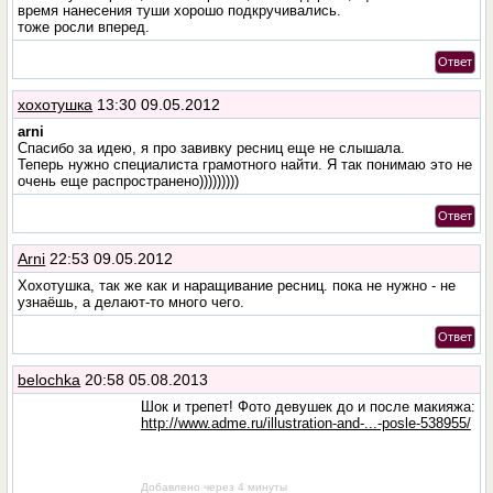
время нанесения туши хорошо подкручивались.
тоже росли вперед.
Ответ
хохотушка
13:30 09.05.2012
arni
Спасибо за идею, я про завивку ресниц еще не слышала.
Теперь нужно специалиста грамотного найти. Я так понимаю это не
очень еще распространено)))))))))
Ответ
Arni
22:53 09.05.2012
Хохотушка, так же как и наращивание ресниц. пока не нужно - не
узнаёшь, а делают-то много чего.
Ответ
belochka
20:58 05.08.2013
Шок и трепет! Фото девушек до и после макияжа:
http://www.adme.ru/illustration-and-...-posle-538955/
Добавлено через 4 минуты