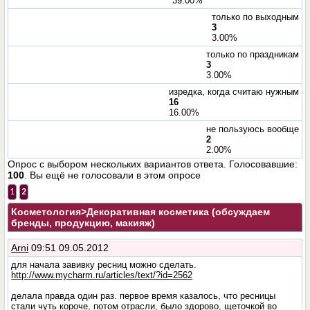
39.00%
только по выходным
3
3.00%
только по праздникам
3
3.00%
изредка, когда считаю нужным
16
16.00%
не пользуюсь вообще
2
2.00%
Опрос с выбором нескольких вариантов ответа. Голосовавшие:
100
. Вы ещё не голосовали в этом опросе
1
2
Косметология
>Декоративная косметика (обсуждаем
бренды, продукцию, макияж)
Arni
09:51 09.05.2012
для начала завивку ресниц можно сделать.
http://www.mycharm.ru/articles/text/?id=2562
делала правда один раз. первое время казалось, что ресницы
стали чуть короче, потом отрасли, было здорово, щеточкой во