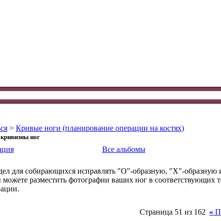
ся
>
Кривые ноги (планирование операции на костях)
 кривизны ног
ация
Все альбомы
дел для собирающихся исправлять "О"-образную, "Х"-образную
вы можете разместить фотографии ваших ног в соответствующих 
рации.
Страница 51 из 162
«
П