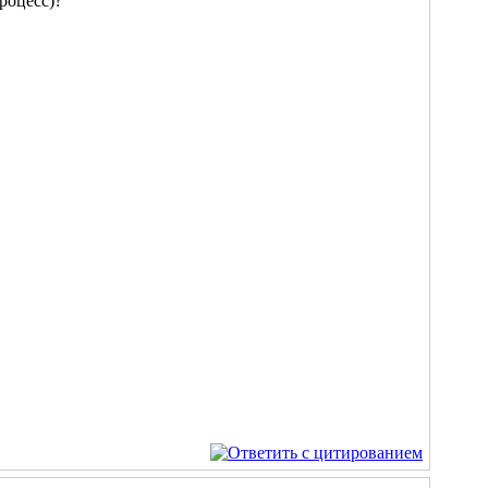
роцесс)?