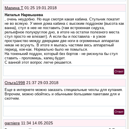
Марина Т
01:25 19.01.2018
Наталья Нарвышева
, очень неудобно. Но еще смотря какая кабина. Стульчик покатит
не во всякую. У меня дома кабина с высоким поддоном (высота как
ванна), стул в нее не поставить (там встроенная сидуха,
рельефное полукруглое дно, в итоге на остатки полезного места
стул просто не влезает). А если бы и поставила - в узкое
пространство между дверцами две ноги в огроменных аппаратах
никак не всунуть. В итоге я мылась частями весь аппаратный
период, кое-как. Нормально было не помыться.
На тоненький поддон, который без бортов - не рискнула бы стул
ставить - проломишь, капец будет.
С ванной этот вопрос легче решается.
Ответ
Ольга1998
21:37 29.03.2018
Еще в интернете можно заказать специальные чехлы для купания.
Впрочем, можно обойтись и обычными большими пакетами для и
скотчем.
Ответ
garniere
11:34 14.05.2025