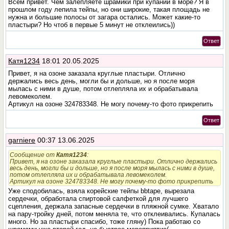
Всем привет. Чем залепляете шрамики при купании в море? Я в
прошлом году лепила тейпы, но они широкие, такая площадь не
нужна и большие полосы от загара остались. Может какие-то
пластыри? Но чтоб в первые 5 минут не отклеились))
Ответ
Катя1234
18:01 20.05.2025
Привет, я на озоне заказала круглые пластыри. Отлично
держались весь день, могли бы и дольше, но я после моря
мылась с ними в душе, потом отлепляла их и обрабатывала
левомеколем.
Артикул на озоне 324783348. Не могу почему-то фото прикрепить
Ответ
garniere
00:37 13.06.2025
Сообщение от
Катя1234
:
Привет, я на озоне заказала круглые пластыри. Отлично держались
весь день, могли бы и дольше, но я после моря мылась с ними в душе,
потом отлепляла их и обрабатывала левомеколем.
Артикул на озоне 324783348. Не могу почему-то фото прикрепить
Уже сподобилась, взяла корейские тейпы bbtape, вырезала
сердечки, обработала спиртовой салфеткой для лучшего
сцепления, держала запасные сердечки в пляжной сумке. Хватало
на пару-тройку дней, потом меняла те, что отклеивались. Купалась
много. Но за пластыри спасибо, тоже гляну) Пока работаю со