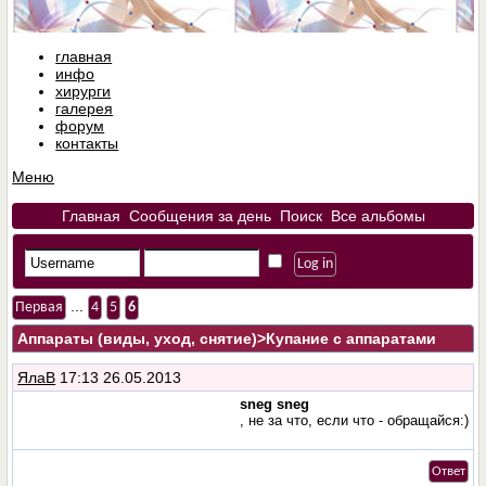
главная
инфо
хирурги
галерея
форум
контакты
Меню
Главная
Сообщения за день
Поиск
Все альбомы
...
Первая
4
5
6
Аппараты (виды, уход, снятие)
>Купание с аппаратами
ЯлаВ
17:13 26.05.2013
sneg sneg
, не за что, если что - обращайся:)
Ответ