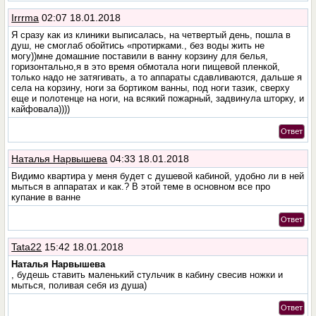
Irrrma
02:07 18.01.2018
Я сразу как из клиники выписалась, на четвертый день, пошла в
душ, не смоглаб обойтись «протирками., без воды жить не
могу))мне домашние поставили в ванну корзину для белья,
горизонтально,я в это время обмотала ноги пищевой пленкой,
только надо не затягивать, а то аппараты сдавливаются, дальше я
села на корзину, ноги за бортиком ванны, под ноги тазик, сверху
еще и полотенце на ноги, на всякий пожарный, задвинула шторку, и
кайфовала))))
Ответ
Наталья Нарвышева
04:33 18.01.2018
Видимо квартира у меня будет с душевой кабиной, удобно ли в ней
мыться в аппаратах и как.? В этой теме в основном все про
купание в ванне
Ответ
Tata22
15:42 18.01.2018
Наталья Нарвышева
, будешь ставить маленький стульчик в кабину свесив ножки и
мыться, поливая себя из душа)
Ответ