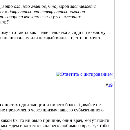
и это для него главное, что,порой заставляетс
всем докрученых или перекрученых ногах он
что говорила кое кто из его уже имеющих
 икс?
тому что таких как я еще человека 3 сидит и каждому
я полнится...ну или каждый видит то, что он хочет
#
19
их постах одни эмоции и ничего более. Давайте не
ние преломлено через призму нашего субъективного
о какой бы то ни было причине, один врач, могут пойти
же мы ждем и хотим от «нашего любимого врача», чтобы