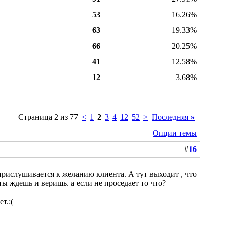
53
16.26%
63
19.33%
66
20.25%
41
12.58%
12
3.68%
Страница 2 из 77
<
1
2
3
4
12
52
>
Последняя
»
Опции темы
#
16
ь прислушивается к желанию клиента. А тут выходит , что
 ты ждешь и веришь. а если не проседает то что?
т.:(