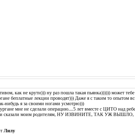
тивом, как не крути))) ну раз пошла такая пьянка)))))) может те
гане беплатные лекции проводят))) Даже я с таким то опытом все
ак-нибудь я за своими ногами усмотрю)))
ургане мне не сделали операцию....5 лет вместе с ЦИТО над ребе
ми и сказали моим родителям, НУ ИЗВИНИТЕ, ТАК УЖ ВЫШЛО
от
Лилу