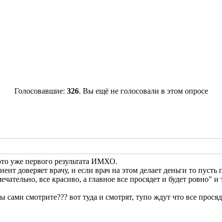
Голосовавшие:
326
. Вы ещё не голосовали в этом опросе
ото уже первого результата ИМХО.
иент доверяет врачу, и если врач на этом делает деньги то пуст
амечательно, все красиво, а главное все просядет и будет ровно" и
ы сами смотрите??? вот туда и смотрят, тупо ждут что все просяде