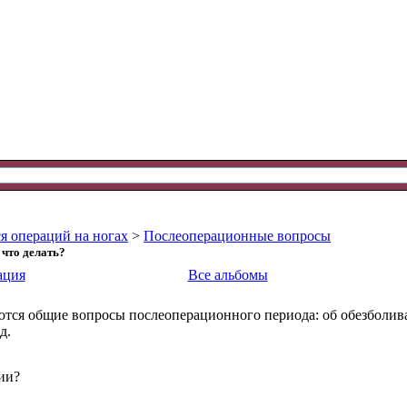
я операций на ногах
>
Послеоперационные вопросы
 что делать?
ация
Все альбомы
ются общие вопросы послеоперационного периода: об обезболива
д.
ии?