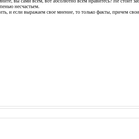
ите, вы сами всем, вот абсолютно всем нравитесь? Не стоит забы
пенью несчастьем.
ть, и если выражаем свое мнение, то только факты, причем сво