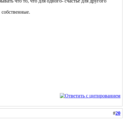
вать что то, что для одного- счастье для другого
и собственные.
#
20