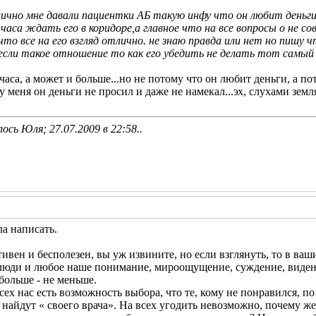
чно мне давали пациентки АБ такую инфу что он любит деньги,
 часа ждать его в коридоре,а главное что на все вопросы о не со
то все на его взгляд отлично. не знаю правда или нет но пишу 
если такое отношение то как его убедить не делать тот самый
часа, а может и больше...но не потому что он любит деньги, а по
у меня он деньги не просил и даже не намекал...эх, слухами земл
ось Юля; 27.07.2009 в
22:58
..
ла написать.
ивен и бесполезен, вы уж извините, но если взглянуть, то в ваш
ы люди и любое наше понимание, мироощущение, суждение, виде
больше - не меньше.
сех нас есть возможность выбора, что те, кому не понравился, п
не найдут « своего врача». На всех угодить невозможно, почему 