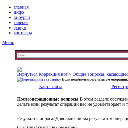
главная
инфо
хирурги
галерея
форум
контакты
Меню
Коррекция ног
>
Общие вопросы, касающиес
Если недоволен результатом операции,
Карта сайта
Регистр
Послеоперационные вопросы
В этом разделе обсужда
делать если результат операции вас не удовлетворяет и т
Результаты опроса
: Довольны ли вы результатом операц
Счастлив/ счастлива безмерно