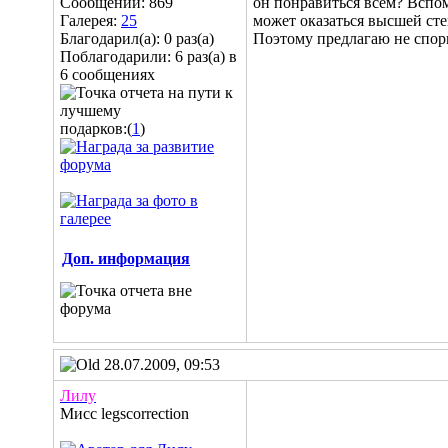
Сообщений: 869
он понравиться всем? Вспомн
Галерея:
25
может оказаться высшей сте
Благодарил(а): 0 раз(а)
Поэтому предлагаю не спори
Поблагодарили: 6 раз(а) в
6 сообщениях
подарков:(
1
)
Доп. информация
28.07.2009, 09:53
Лилу
Мисс legscorrection