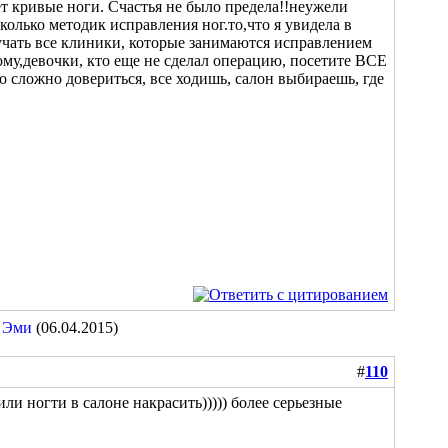
ет кривые ноги. Счастья не было предела!!неужели
сколько методик исправления ног.то,что я увидела в
изучать все клиники, которые занимаются исправлением
му,девочки, кто еще не сделал операцию, посетите ВСЕ
о сложно довериться, все ходишь, салон выбираешь, где
,
Эми
(06.04.2015)
#
110
и ногти в салоне накрасить))))) более серьезные