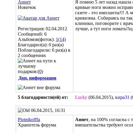
Аннет
Я помню 5 лет назад нашла 
Новичок
кривые ноги можно исправить
газете - это импланты!!! А
кривизны. Собираясь на та
клиники, поговорите с врач
Регистрация: 02.04.2012
лучше, а тут ноги ломать!!
Сообщений: 6
Альбомов(фоток):
1(14)
Благодарил(а): 0 раз(а)
Поблагодарили: 6 раз(а) в
2 сообщениях
подарков:(
0
)
Доп. информация
5 благодарности(ей) от:
Lucky
(06.04.2015),
кира31
(
06.04.2015, 16:31
Plotnikofffa
Аннет
, на 100% согласна с 
Хранитель форума
вмешательства требуют осо