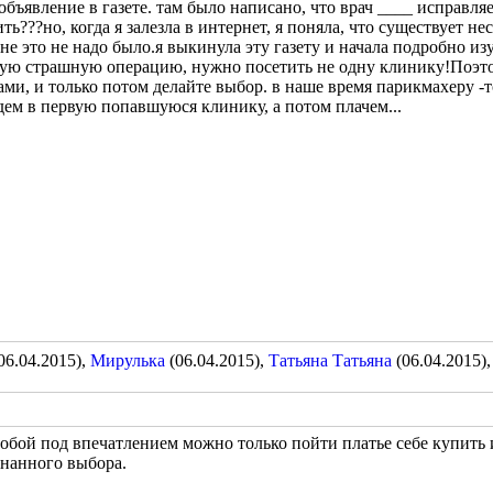
объявление в газете. там было написано, что врач ____ исправля
???но, когда я залезла в интернет, я поняла, что существует не
 мне это не надо было.я выкинула эту газету и начала подробно 
кую страшную операцию, нужно посетить не одну клинику!Поэто
ами, и только потом делайте выбор. в наше время парикмахеру -т
идем в первую попавшуюся клинику, а потом плачем...
06.04.2015),
Мирулька
(06.04.2015),
Татьяна Татьяна
(06.04.2015)
тобой
под впечатлением можно только пойти платье себе купить ил
знанного выбора.