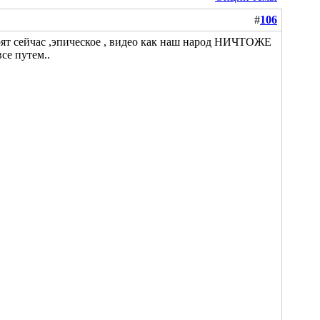
#
106
орят сейчас ,эпическое , видео как наш народ НИЧТОЖЕ
се путем..