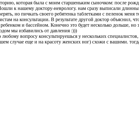
историю, которая была с моим старшеньким сыночком: после ро
ошли к нашему доктору-неврологу. нам сразу выписали длинный с
ерять, но пичкать своего ребятенка таблетками с пеленок меня т
истам на консультации. В результате другой доктор объяснил, 
ребенком и бассейном. Конечно это будет несколько дольше, но 
одом мы избавились от давления :)))
по любому вопросу консультируешься у нескольких специалистов,
ашем случае еще и на красоту женских ног) схожи с вашими. тог