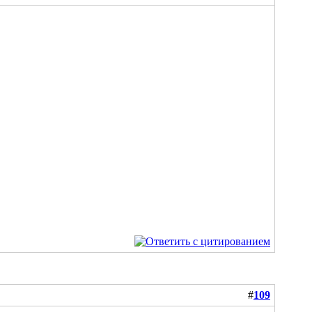
#
109