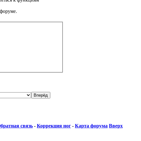
 форуме.
братная связь
-
Коррекция ног
-
Карта форума
Вверх