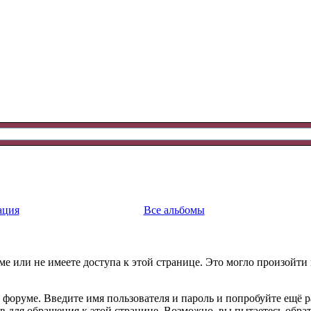
ация
Все альбомы
е или не имеете доступа к этой странице. Это могло произойти
 форуме. Введите имя пользователя и пароль и попробуйте ещё р
ав для обращения к этой странице. Возможно, вы пытаетесь обра