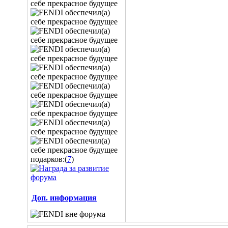
подарков:(
7
)
Доп. информация