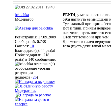
27.02.2011, 19:40
belochka
FENDI
, у меня палец не ви
Модератор
себя натянуть ее мышцами н
Тут главный принцип - "есл
Вот и тяни, причем непреры
пальчики, пусть они что ест
Регистрация: 17.09.2009
Отек тут точно ни при чем.
Сообщений: 6,738
Движения в палец вернулись 
Галерея:
10
тела (пусть даже такой мале
Благодарил(а): 44 раз(а)
Поблагодарили: 218
раз(а) в 140 сообщениях
подарков:(
26
)