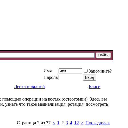
Имя
Запомнить?
Пароль
Лента новостей
Блоги
с помощью операции на костях (остеотомии). Здесь вы
 узнать что такое медиализация, ротация, посмотреть
Страница 2 из 37
<
1
2
3
4
12
>
Последняя
»