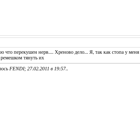
ю что перекушен нерв.... Хреново дело... Я, так как стопа у мен
 и ремешком тянуть их
лось FENDI; 27.02.2011 в
19:57
..