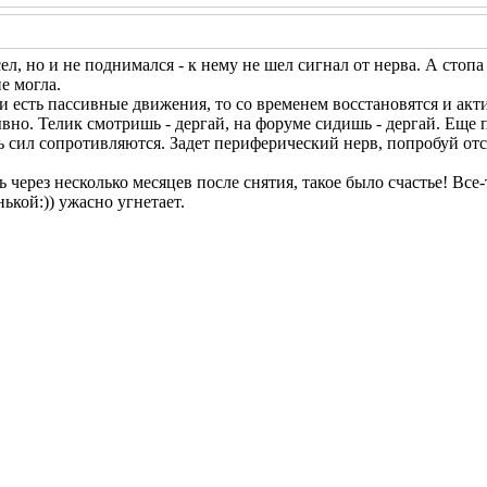
сел, но и не поднимался - к нему не шел сигнал от нерва. А стопа
е могла.
и есть пассивные движения, то со временем восстановятся и ак
вно. Телик смотришь - дергай, на форуме сидишь - дергай. Еще
ь сил сопротивляются. Задет периферический нерв, попробуй отсю
через несколько месяцев после снятия, такое было счастье! Все-
нькой:)) ужасно угнетает.