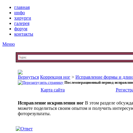
главная
инфо
хирурги
галерея
форум
контакты
Меню
Коррекция ног
>
Исправление формы и длин
Послеоперационный период исправляю
Карта сайта
Регистр
Исправление искривления ног
В этом разделе обсужд
можете поделиться своим опытом и получить интересую
фоторезультаты.