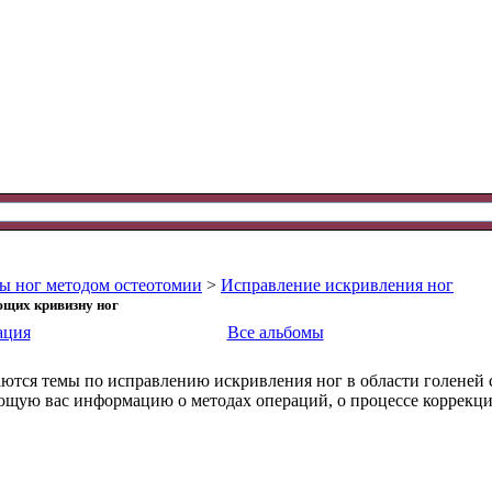
ы ног методом остеотомии
>
Исправление искривления ног
щих кривизну ног
ация
Все альбомы
аются темы по исправлению искривления ног в области голеней 
щую вас информацию о методах операций, о процессе коррекции,