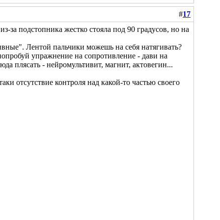
#
17
 из-за подстопника жестко стояла под 90 градусов, но на
тивные". Лентой пальчики можешь на себя натягивать?
 попробуй упражнение на сопротивление - дави на
да плясать - нейромультивит, магнит, актовегин...
таки отсутствие контроля над какой-то частью своего