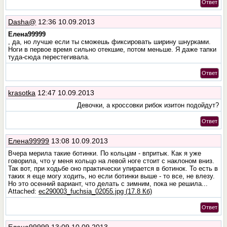
Ответ
Dasha@
12:36 10.09.2013
Елена99999
, да, но лучше если ты сможешь фиксировать ширину шнурками.
Ноги в первое время сильно отекшие, потом меньше. Я даже тапки
туда-сюда перестегивала.
Ответ
krasotka
12:47 10.09.2013
Девочки, а кроссовки рибок изитон подойдут?
Ответ
Елена99999
13:08 10.09.2013
Вчера мерила такие ботинки. По кольцам - впритык. Как я уже
говорила, что у меня кольцо на левой ноге стоит с наклоном вниз.
Так вот, при ходьбе оно практически упирается в ботинок. То есть в
таких я еще могу ходить, но если ботинки выше - то все, не влезу.
Но это осенний вариант, что делать с зимним, пока не решила...
Attached:
ec290003_fuchsia_02055.jpg (17.8 Кб)
Ответ
Елена99999
13:09 10.09.2013