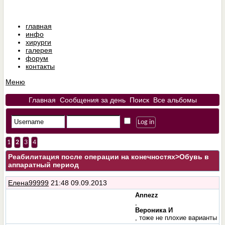
главная
инфо
хирурги
галерея
форум
контакты
Меню
Главная
Сообщения за день
Поиск
Все альбомы
1
2
3
4
Реабилитация после операции на конечностях
>Обувь в
аппаратный период
Елена99999
21:48 09.09.2013
Annezz
,
Вероника И
, тоже не плохие варианты