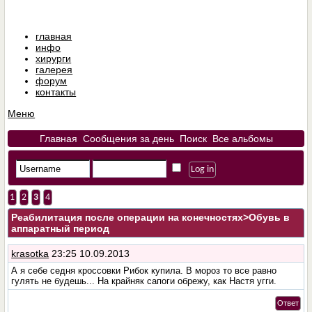
главная
инфо
хирурги
галерея
форум
контакты
Меню
Главная
Сообщения за день
Поиск
Все альбомы
1
2
3
4
Реабилитация после операции на конечностях
>Обувь в
аппаратный период
krasotka
23:25 10.09.2013
А я себе седня кроссовки Рибок купила. В мороз то все равно
гулять не будешь... На крайняк сапоги обрежу, как Настя угги.
Ответ