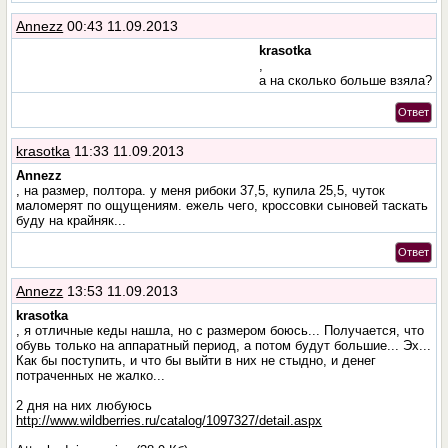
Annezz
00:43 11.09.2013
krasotka
,
а на сколько больше взяла?
Ответ
krasotka
11:33 11.09.2013
Annezz
, на размер, полтора. у меня рибоки 37,5, купила 25,5, чуток
маломерят по ощущениям. ежель чего, кроссовки сыновей таскать
буду на крайняк...
Ответ
Annezz
13:53 11.09.2013
krasotka
, я отличные кеды нашла, но с размером боюсь... Получается, что
обувь только на аппаратный период, а потом будут большие... Эх...
Как бы поступить, и что бы выйти в них не стыдно, и денег
потраченных не жалко...
2 дня на них любуюсь
http://www.wildberries.ru/catalog/1097327/detail.aspx