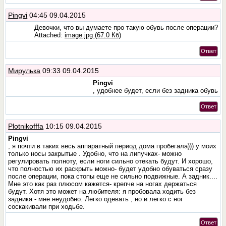
Pingvi
04:45 09.04.2015
Девочки, что вы думаете про такую обувь после операции?
Attached:
image.jpg (67.0 Кб)
Ответ
Мирулька
09:33 09.04.2015
Pingvi
, удобнее будет, если без задника обувь
Ответ
Plotnikofffa
10:15 09.04.2015
Pingvi
, я почти в таких весь аппаратный период дома пробегала))) у моих
только носы закрытые . Удобно, что на липучках- можно
регулировать полноту, если ноги сильно отекать будут. И хорошо,
что полностью их раскрыть можно- будет удобно обуваться сразу
после операции, пока стопы еще не сильно подвижные. А задник....
Мне это как раз плюсом кажется- крепче на ногах держаться
будут. Хотя это может на любителя: я пробовала ходить без
задника - мне неудобно. Легко одевать , но и легко с ног
соскакивали при ходьбе.
Ответ