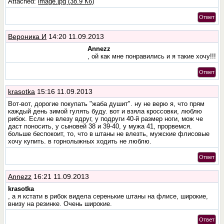
Attached:
image.jpg (38.9 Кб)
Ответ
Вероника И
14:20 11.09.2013
Annezz
, ой как мне понравились и я такие хочу!!!
Ответ
krasotka
15:16 11.09.2013
Вот-вот, дорогие покупать "жаба душит". ну не верю я, что прям
каждый день зимой гулять буду. вот и взяла кроссовки, люблю
рибок. Если не влезу вдруг, у подруги 40-й размер ноги, мож че
даст поносить, у сыновей 38 и 39-40, у мужа 41, прорвемся.
больше беспокоит, то, что в штаны не влезть, мужские флисовые
хочу купить. в горнолыжных ходить не люблю.
Ответ
Annezz
16:21 11.09.2013
krasotka
, а я кстати в рибок видела серенькие штаны на флисе, широкие,
внизу на резинке. Очень широкие.
Ответ