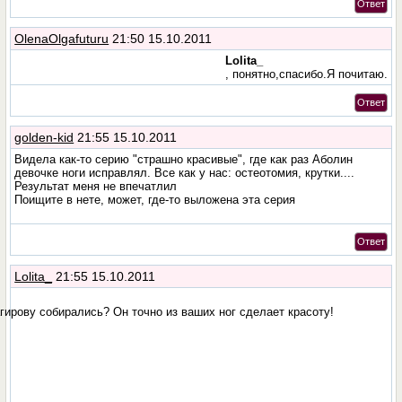
Ответ
OlenaOlgafuturu
21:50 15.10.2011
Lolita_
, понятно,спасибо.Я почитаю.
Ответ
golden-kid
21:55 15.10.2011
Видела как-то серию "страшно красивые", где как раз Аболин
девочке ноги исправлял. Все как у нас: остеотомия, крутки....
Результат меня не впечатлил
Поищите в нете, может, где-то выложена эта серия
Ответ
Lolita_
21:55 15.10.2011
агирову собирались? Он точно из ваших ног сделает красоту!