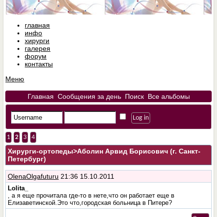
главная
инфо
хирурги
галерея
форум
контакты
Меню
Главная
Сообщения за день
Поиск
Все альбомы
1
2
3
4
Хирурги-ортопеды
>Аболин Арвид Борисович (г. Санкт-
Петербург)
OlenaOlgafuturu
21:36 15.10.2011
Lolita_
, а я еще прочитала где-то в нете,что он работает еще в
Елизаветинской.Это что,городская больница в Питере?