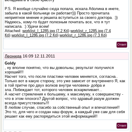
P.S. Я вообще случайно сюда попала, искала Аболина в инете,
забыла в какой больнице он работает))) Просто прочитала
неприятное мнение и решила вступиться за своего доктора. :))
Надеюсь, кому-то будет полезным почитать все, что я тут
написала. :) Удачи всем!
Attached:
worklist_l_1285.jpg (7.2 Кб)
worklist_r_1285.jpg (7.4
Кб)
worklist_l_1286.jpg (7.2 Кб)
worklist_r_1286.jpg (7.3 Кб)
Ответ
Леонида
16:09 12.11.2011
Goldy
, ну вполне понятно, что вы довольны, результат получился
хороший!!!
Насчет того, что после пластики человек меняется, согласна..
Только вот в какую сторону, это уже зависит от внутреннего Я, как
в той притче про двух волков внутри человека- добра и
зла..Побеждает тот, которого человек вскармливает...
А насчет стремления к большему, к максимуму, к совершенству -
что в этом плохого? Другой вопрос, что здравый разум должен
всегда присутствовать!!!
В любом случае, спасибо за собственный опыт и впечатления!!
Это то, для чего и создан наш форум, а каждый уже сам для себя
решает как ему распорядиться этой информацией!!
Ответ