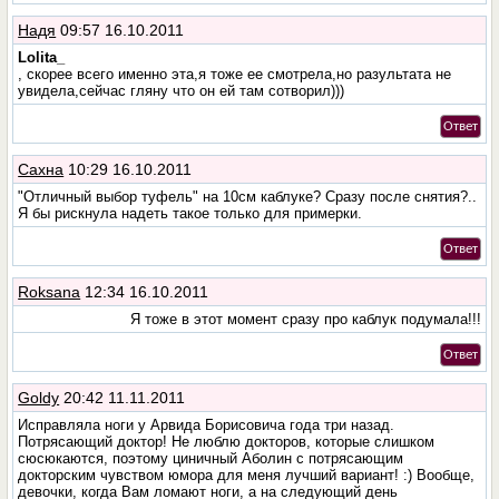
Надя
09:57 16.10.2011
Lolita_
, скорее всего именно эта,я тоже ее смотрела,но разультата не
увидела,сейчас гляну что он ей там сотворил)))
Ответ
Сахна
10:29 16.10.2011
"Отличный выбор туфель" на 10см каблуке? Сразу после снятия?..
Я бы рискнула надеть такое только для примерки.
Ответ
Roksana
12:34 16.10.2011
Я тоже в этот момент сразу про каблук подумала!!!
Ответ
Goldy
20:42 11.11.2011
Исправляла ноги у Арвида Борисовича года три назад.
Потрясающий доктор! Не люблю докторов, которые слишком
сюсюкаются, поэтому циничный Аболин с потрясающим
докторским чувством юмора для меня лучший вариант! :) Вообще,
девочки, когда Вам ломают ноги, а на следующий день