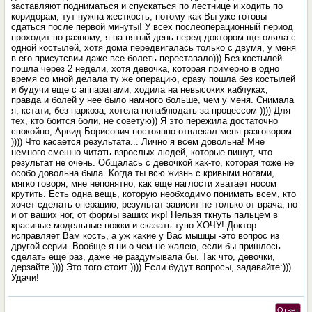
заставляют подниматься и спускаться по лестнице и ходить по
коридорам, тут нужна жесткость, потому как Вы уже готовы
сдаться после первой минуты! У всех послеоперационный период
проходит по-разному, я на пятый день перед доктором щеголяла с
одной костылей, хотя дома передвигалась только с двумя, у меня
в его присутсвии даже все болеть переставало))) Без костылей
пошла через 2 недели, хотя девочка, которая примерно в одно
время со мной делала ту же операцию, сразу пошла без костылей
и будучи еще с аппаратами, ходила на невысоких каблуках,
правда и болей у нее было намного больше, чем у меня. Снимала
я, кстати, без наркоза, хотела понаблюдать за процессом )))) Для
тех, кто боится боли, не советую)) Я это пережила достаточно
спокойно, Арвид Борисович постоянно отвлекал меня разговором
)))) Что касается результата... Лично я всем довольна! Мне
немного смешно читать взрослых людей, которые пишут, что
результат не очень. Общалась с девочкой как-то, которая тоже не
особо довольна была. Когда ты всю жизнь с кривыми ногами,
мягко говоря, мне непонятно, как еще наглости хватает носом
крутить. Есть одна вещь, которую необходимо понимать всем, кто
хочет сделать операцию, результат зависит не только от врача, но
и от ваших ног, от формы ваших икр! Нельзя ткнуть пальцем в
красивые модельные ножки и сказать тупо ХОЧУ! Доктор
исправляет Вам кость, а уж какие у Вас мышцы -это вопрос из
другой серии. Вообще я ни о чем не жалею, если бы пришлось
сделать еще раз, даже не раздумывала бы. Так что, девочки,
дерзайте )))) Это того стоит )))) Если будут вопросы, задавайте:)))
Удачи!
Ответ