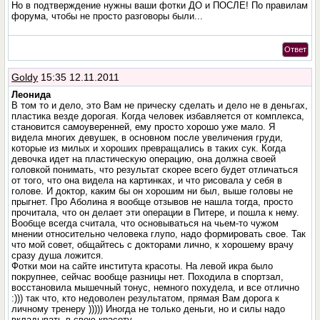
Но в подтверждение нужны ваши фотки ДО и ПОСЛЕ! По правилам
форума, чтобы не просто разговоры были...
Ответ
Goldy
15:35 12.11.2011
Леонида
В том то и дело, это Вам не прическу сделать и дело не в деньгах,
пластика везде дорогая. Когда человек избавляется от комплекса,
становится самоуверенней, ему просто хорошо уже мало. Я
видела многих девушек, в основном после увеличения груди,
которые из милых и хороших превращались в таких сук. Когда
девочка идет на пластическую операцию, она должна своей
головкой понимать, что результат скорее всего будет отличаться
от того, что она видела на картинках, и что рисовала у себя в
голове. И доктор, каким бы он хорошим ни был, выше головы не
прыгнет. Про Аболина я вообще отзывов не нашла тогда, просто
прочитала, что он делает эти операции в Питере, и пошла к нему.
Вообще всегда считала, что основываться на чьем-то чужом
мнении относительно человека глупо, надо формировать свое. Так
что мой совет, общайтесь с докторами лично, к хорошему врачу
сразу душа ложится.
Фотки мои на сайте института красоты. На левой икра было
покрупнее, сейчас вообще разницы нет. Походила в спортзал,
восстановила мышечный тонус, немного похудела, и все отлично
:))) так что, кто недоволен результатом, прямая Вам дорога к
личному тренеру ))))) Иногда не только деньги, но и силы надо
вкладывать в свою красоту