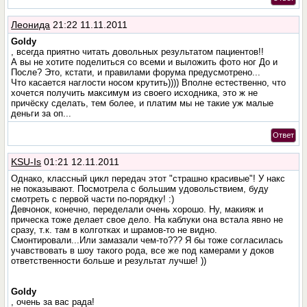
Леонида
21:22 11.11.2011
Goldy
, всегда приятно читать довольных результатом пациентов!!
А вы не хотите поделиться со всеми и выложить фото ног До и
После? Это, кстати, и правилами форума предусмотрено...
Что касается наглости носом крутить)))) Вполне естественно, что
хочется получить максимум из своего исходника, это ж не
причёску сделать, тем более, и платим мы не такие уж малые
деньги за оп...
Ответ
KSU-Is
01:21 12.11.2011
Однако, классный цикл передач этот "страшно красивые"! У накс
не показывают. Посмотрела с большим удовольствием, буду
смотреть с первой части по-порядку! :)
Девчонок, конечно, переделали очень хорошо. Ну, макияж и
прическа тоже делает свое дело. На каблуки она встала явно не
сразу, т.к. там в колготках и шрамов-то не видно.
Смонтировали...Или замазали чем-то??? Я бы тоже согласилась
учавствовать в шоу такого рода, все же под камерами у доков
ответственности больше и результат лучше! ))
Goldy
, очень за вас рада!