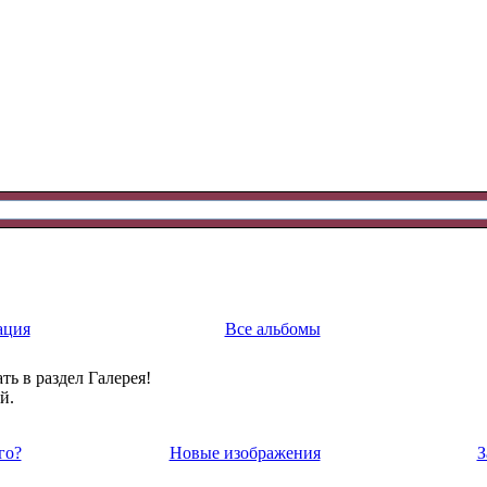
ация
Все альбомы
ть в раздел Галерея!
й.
го?
Новые изображения
З