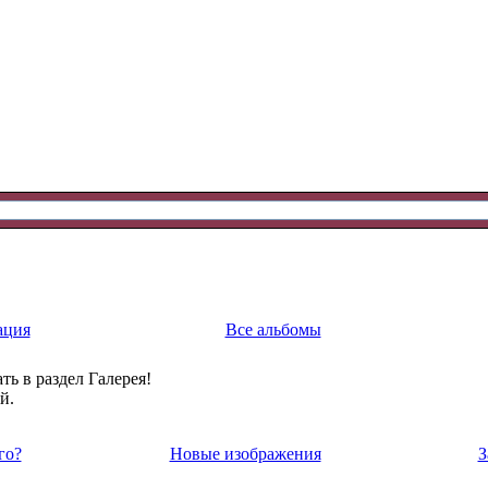
ация
Все альбомы
ть в раздел Галерея!
й.
го?
Новые изображения
З