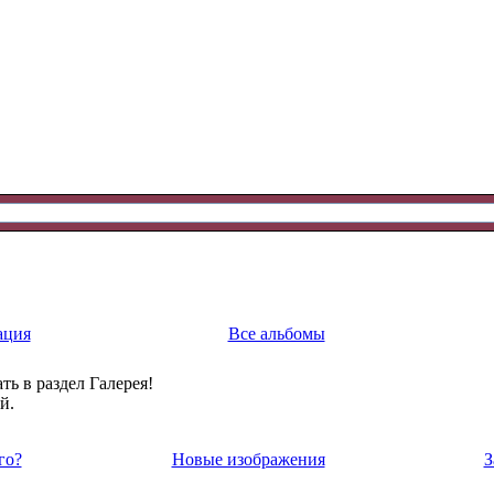
ация
Все альбомы
ть в раздел Галерея!
й.
го?
Новые изображения
З