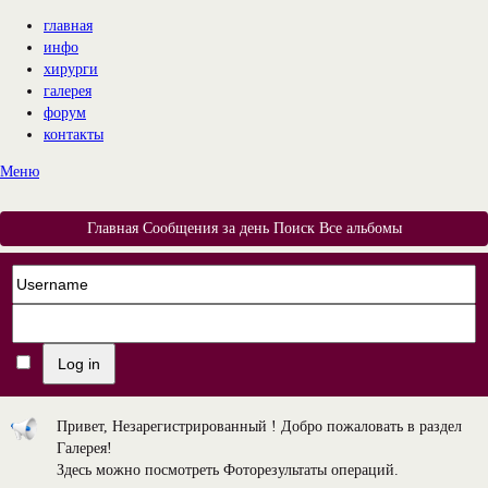
главная
инфо
хирурги
галерея
форум
контакты
Меню
Главная
Сообщения за день
Поиск
Все альбомы
Привет, Незарегистрированный ! Добро пожаловать в раздел
Галерея!
Здесь можно посмотреть Фоторезультаты операций.