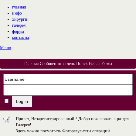
главная
инфо
хирурги
галерея
форум
контакты
Меню
Главная
Сообщения за день
Поиск
Все альбомы
Привет, Незарегистрированный ! Добро пожаловать в раздел
Галерея!
Здесь можно посмотреть Фоторезультаты операций.