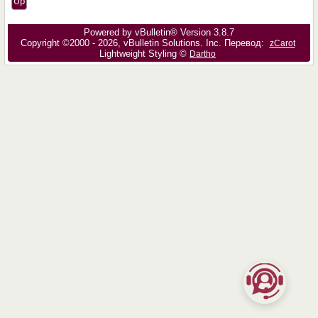
Up
Powered by vBulletin® Version 3.8.7
Copyright ©2000 - 2026, vBulletin Solutions, Inc. Перевод:
zCarot
Lightweight Styling ©
Dartho