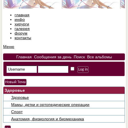
главная
инфо
хирурги
галерея
форум
контакты
Меню
Главная
Сообщения за день
Поиск
Все альбомы
Новый Тема
Здоровье
Здоровье
Мамы, детки и ортопедические операции
Спорт
Анатомия, физиология и биомеханика