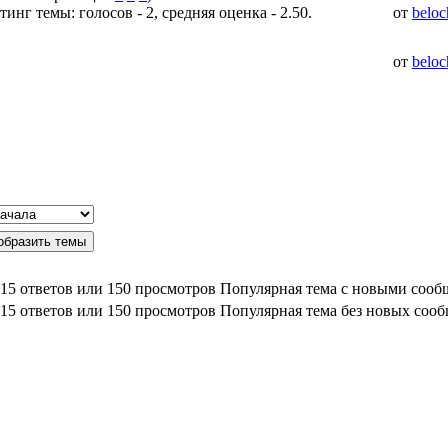
от
beloc
от
beloc
Популярная тема с новыми соо
Популярная тема без новых соо