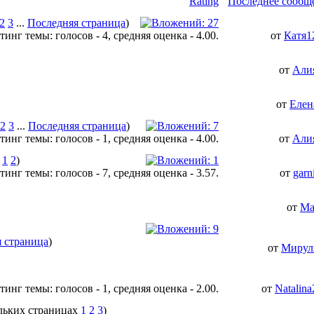
Rating
Последнее сообщ
2
3
...
Последняя страница
)
от
Катя1
от
Али
от
Елен
2
3
...
Последняя страница
)
от
Али
1
2
)
от
garn
от
Ma
 страница
)
от
Мирул
от
Natalina
1
2
3
)