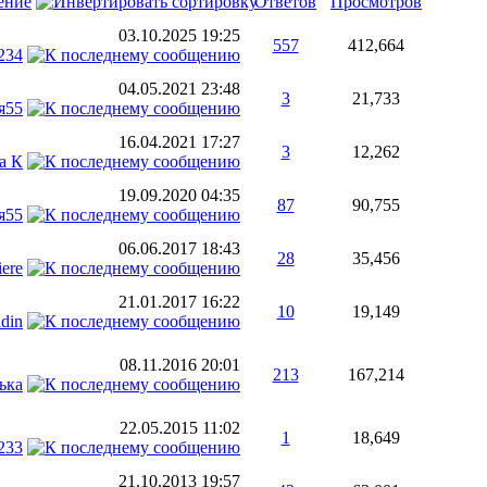
ение
Ответов
Просмотров
03.10.2025
19:25
557
412,664
234
04.05.2021
23:48
3
21,733
я55
16.04.2021
17:27
3
12,262
а К
19.09.2020
04:35
87
90,755
я55
06.06.2017
18:43
28
35,456
iere
21.01.2017
16:22
10
19,149
din
08.11.2016
20:01
213
167,214
ька
22.05.2015
11:02
1
18,649
233
21.10.2013
19:57