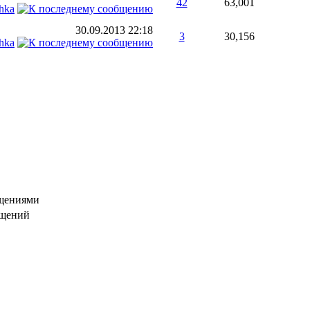
42
63,001
hka
30.09.2013
22:18
3
30,156
hka
бщениями
бщений