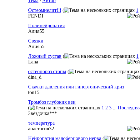
Тема
/
Автор
Остеомиелит!!!
(
1
FENDI
Полинейропатия
Алия55
Связки
Алия55
Ложный сустав
(
1
Lana
остеопороз стопы
(
dina_d
Скачки давления или гипертонический криз
ton15
Тромбоз глубоких вен
(
1
2
3
...
Последняя
Звёздочка***
температура
анастасия32
Нейропатия малоберцового нерва
(