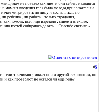
им женщинам не повезло как мне- и они сейчас находятся
я на момент введения геля была молода,привлекательна
ь начал мигрировать по лицу и воспаляться, по
 ни ребенка , ни работы...только страдания,
т как помочь, все лицо изрезано , синее и отекшее,
лению костей собираюсь делать ... Спасибо светиле -
#
5
 то гели закачивают, может они и другой технологии, но
и и как проверяют не остался ли еще гель?