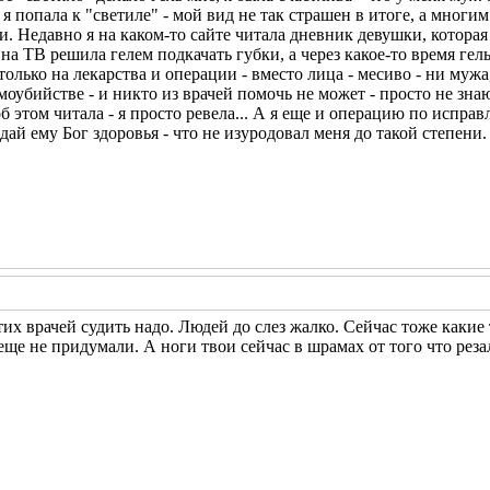
 я попала к "светиле" - мой вид не так страшен в итоге, а мног
и. Недавно я на каком-то сайте читала дневник девушки, котора
на ТВ решила гелем подкачать губки, а через какое-то время гел
олько на лекарства и операции - вместо лица - месиво - ни мужа,
оубийстве - и никто из врачей помочь не может - просто не знаю
б этом читала - я просто ревела... А я еще и операцию по исправ
ай ему Бог здоровья - что не изуродовал меня до такой степени.
тих врачей судить надо. Людей до слез жалко. Сейчас тоже какие
е не придумали. А ноги твои сейчас в шрамах от того что резал