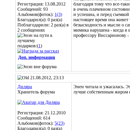
Регистрация: 13.08.2012
благодаря тому что все-таки
Сообщений: 93
в очень плачевном состояни
Альбомов(фоток):
1(3)
и успешна, и перед съемкой 
Благодарил(а): 0 раз(а)
настоящее время она живет т
Поблагодарили: 2 раз(а) в
безысходность и мысли о сам
2 сообщениях
мимика нарушена - когда я о
профессору Виссарионову - д
подарков:(
1
)
Доп. информация
21.08.2012, 23:13
Диляра
Энен читала и ужасалась. Э
Хранитель форума
лучше собственным жиром ещ
Регистрация: 21.12.2010
Сообщений: 614
Альбомов(фоток):
5(23)
Благодарил(а): 0 раз(а)