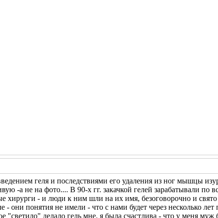
.. введением геля и последствиями его удаления из ног мышцы из
ивую -а не на фото.... В 90-х гг. закачкой гелей зарабатывали по 
е хирурги - и люди к ним шли на их имя, безоговорочно и свято 
е - они понятия не имели - что с нами будет через несколько лет 
е "светило" делало гель мне, я была счастлива - что у меня муж