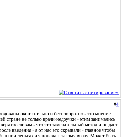
#
4
уродованы окончательно и бесповоротно - это мнение
всей стране не только врачи-недоучки - этим занимались
веря их словам - что это замечательный метод и не дает
после введения - а от нас это скрывали - главное чтобы
 был при деньгах а я попала к такому врачу. Может быть