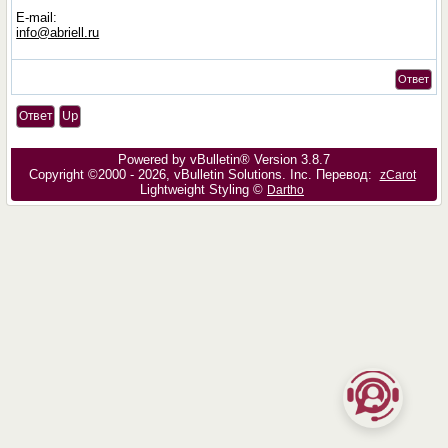
E-mail:
info@abriell.ru
Ответ
Ответ
Up
Powered by vBulletin® Version 3.8.7
Copyright ©2000 - 2026, vBulletin Solutions, Inc. Перевод:
zCarot
Lightweight Styling ©
Dartho