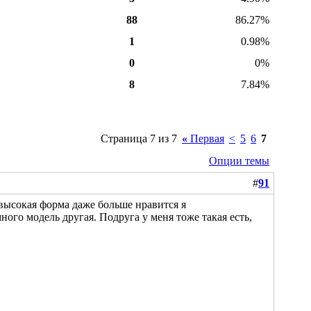
88
86.27%
1
0.98%
0
0%
8
7.84%
Страница 7 из 7
«
Первая
<
5
6
7
Опции темы
#
91
а высокая форма даже больше нравится я
ного модель другая. Подруга у меня тоже такая есть,