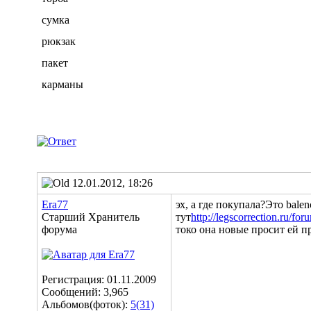
сумка
рюкзак
пакет
карманы
12.01.2012, 18:26
Era77
эх, а где покупала?Это bale
Старший Хранитель
тут
http://legscorrection.ru/f
форума
токо она новые просит ей п
Регистрация: 01.11.2009
Сообщений: 3,965
Альбомов(фоток):
5(31)