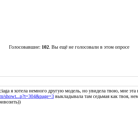
Голосовавшие:
102
. Вы ещё не голосовали в этом опросе
nciaga я хотела немного другую модель, но увидела твою, мне эт
orum/showt...p?t=304&page=3
выкладывала там седьмая как твоя, нем
ривозить))