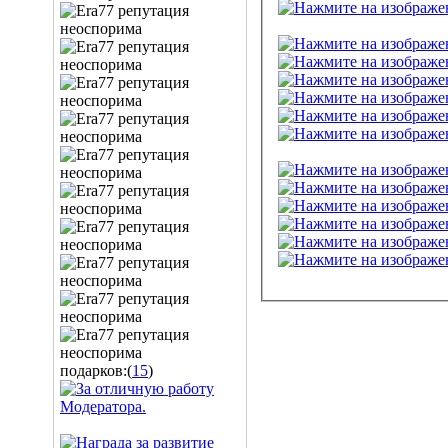
подарков:(
15
)