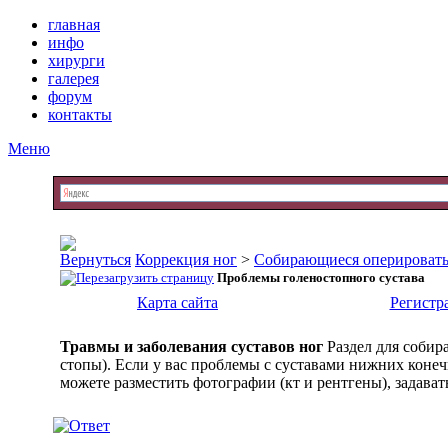
главная
инфо
хирурги
галерея
форум
контакты
Меню
Коррекция ног
>
Собирающиеся оперировать
Проблемы голеностопного сустава
Карта сайта
Регистр
Травмы и заболевания суставов ног
Раздел для собир
стопы). Если у вас проблемы с суставами нижних конечн
можете разместить фотографии (кт и рентгены), задават