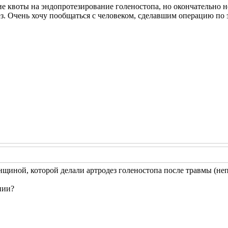
е квоты на эндопротезирование голеностопа, но окончательно не
ез. Очень хочу пообщаться с человеком, сделавшим операцию по 
нщиной, которой делали артродез голеностопа после травмы (не
нии?