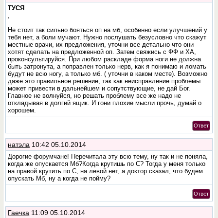
ТУСЯ
,
Не стоит так сильно бояться оп на мб, особенно если улучшений у
тебя нет, а боли мучают. Нужно послушать безусловно что скажут
местные врачи, их предложения, уточни все детально что они
хотят сделать на предложенной оп. Затем свяжись с ФФ и ХА,
проконсультируйся. При любом раскладе форма ноги не должна
быть затронута, а поправлен только нерв, как я понимаю и ломать
будут не всю ногу, а только мб. ( уточни в каком месте). Возможно
даже это правильное решение, так как неисправление проблемы
может привести в дальнейшем и сопутствующие, не дай Бог.
Главное не волнуйся, но решать проблему все же надо не
откладывая в долгий ящик. И гони плохие мысли прочь, думай о
хорошем.
Ответ
натэла
10:42 05.10.2014
Дорогие форумчане! Перечитала эту всю тему, ну так и не поняла,
когда же опускается Мб?Когда крутишь по С? Тогда у меня только
на правой крутить по С, на левой нет, а доктор сказал, что будем
опускать Мб, ну а когда не пойму?
Ответ
Гаечка
11:09 05.10.2014