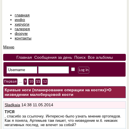
главная
инфо
хирурги
галерея
форум
контакты
Меню
Главная
Сообщения за день
Поиск
Все альбомы
...
Первая
9
10
11
12
Кривые ноги (планирование операции на костях)
>О
низведении малоберцовой кости
Sladkaia
14:38 11.05.2014
ТУСЯ
, спасибо за ссылочку. Интересно было узнать мнение ортопедов.
Как я поняла, Артемьев там пишет, что низведение м.б. никаких
негативных послед. не влечет за собой?