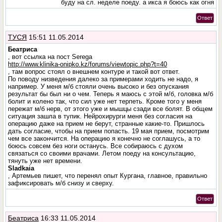
буду на сл. неделе поеду. а икса я боюсь как огня
Ответ
ТУСЯ
15:51 11.05.2014
Беатриса
, вот ссылка на пост Serega
http://www.klinika-onipko.kz/forums/viewtopic.php?t=40
, там вопрос стоял о внешнем контуре и такой вот ответ.
По поводу низведения далеко за примерами ходить не надо, я
например. У меня м/б стояли очень высоко и без опускания
результат бы был ни о чем. Теперь я маюсь с этой м/б, головка м/б
болит и колено так, что сил уже нет терпеть. Кроме того у меня
пережат м/б нерв, от этого уже и мышцы сзади все болят. В общем
ситуация зашла в тупик. Нейрохирурги меня без согласия на
операцию даже на прием не берут, странные какие-то. Пришлось
дать согласие, чтобы на прием попасть. 19 мая прием, посмотрим
чем все закончится. На операцию я конечно не соглашусь, а то
боюсь совсем без ноги останусь. Все собираюсь с духом
связаться со своими врачами. Летом поеду на консультацию,
тянуть уже нет времени.
Sladkaia
, Артемьев пишет, что перенял опыт Кургана, главное, правильно
зафиксировать м/б снизу и сверху.
Ответ
Беатриса
16:33 11.05.2014