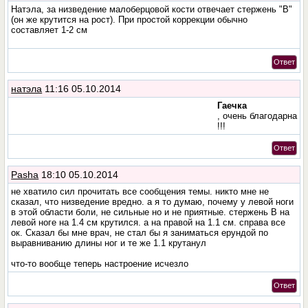
Натэла, за низведение малоберцовой кости отвечает стержень "В"
(он же крутится на рост). При простой коррекции обычно
составляет 1-2 см
Ответ
натэла
11:16 05.10.2014
Гаечка
, очень благодарна
!!!
Ответ
Pasha
18:10 05.10.2014
не хватило сил прочитать все сообщения темы. никто мне не
сказал, что низведение вредно. а я то думаю, почему у левой ноги
в этой области боли, не сильные но и не приятные. стержень B на
левой ноге на 1.4 см крутился. а на правой на 1.1 см. справа все
ок. Сказал бы мне врач, не стал бы я заниматься ерундой по
выравниванию длины ног и те же 1.1 крутанул
что-то вообще теперь настроение исчезло
Ответ