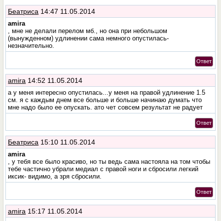
Беатриса
14:47 11.05.2014
amira
, мне не делали перелом мб., но она при небольшом
(вынужденном) удлинении сама немного опустилась-
незначительно.
Ответ
amira
14:52 11.05.2014
а у меня интересно опустилась...у меня на правой удлинение 1.5
см. я с каждым днем все больше и больше начинаю думать что
мне надо было ее опускать. ато чет совсем результат не радует
Ответ
Беатриса
15:10 11.05.2014
amira
, у тебя все было красиво, но ты ведь сама настояла на том чтобы
тебе частично убрали медиал с правой ноги и сбросили легкий
иксик- видимо, а зря сбросили.
Ответ
amira
15:17 11.05.2014