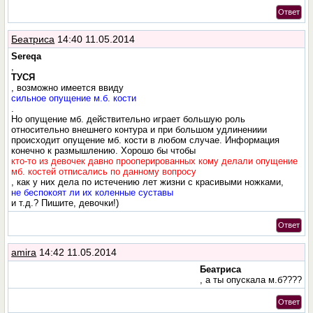
Ответ
Беатриса
14:40 11.05.2014
Sereqa
,
ТУСЯ
, возможно имеется ввиду
сильное опущение м.б. кости
.
Но опущение мб. действительно играет большую роль
относительно внешнего контура и при большом удлинениии
происходит опущение мб. кости в любом случае. Информация
конечно к размышлению. Хорошо бы чтобы
кто-то из девочек давно прооперированных кому делали опущение
мб. костей отписались по данному вопросу
, как у них дела по истечению лет жизни с красивыми ножками,
не беспокоят ли их коленные суставы
и т.д.? Пишите, девочки!)
Ответ
amira
14:42 11.05.2014
Беатриса
, а ты опускала м.б????
Ответ