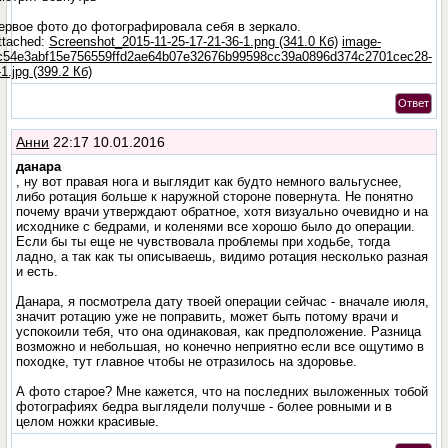
ервое фото до фотографировала себя в зеркало.
ttached:
Screenshot_2015-11-25-17-21-36-1.png (341.0 Кб)
image-
c54e3abf15e756559ffd2ae64b07e32676b99598cc39a0896d374c2701cec28-
-1.jpg (399.2 Кб)
Ответ
Анни
22:17 10.01.2016
данара
, ну вот правая нога и выглядит как будто немного вальгуснее,
либо ротация больше к наружной стороне повернута. Не понятно
почему врачи утверждают обратное, хотя визуально очевидно и на
исходнике с бедрами, и коленями все хорошо было до операции.
Если бы ты еще не чувствовала проблемы при ходьбе, тогда
ладно, а так как ты описываешь, видимо ротация несколько разная
и есть.
Данара, я посмотрела дату твоей операции сейчас - вначале июля,
значит ротацию уже не поправить, может быть потому врачи и
успокоили тебя, что она одинаковая, как предположение. Разница
возможно и небольшая, но конечно неприятно если все ощутимо в
походке, тут главное чтобы не отразилось на здоровье.
А фото старое? Мне кажется, что на последних выложенных тобой
фотографиях бедра выглядели получше - более ровными и в
целом ножки красивые.