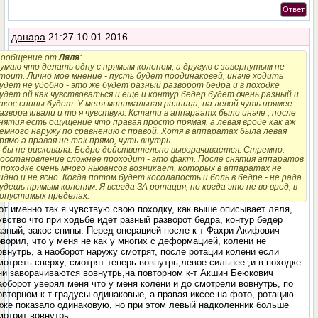
Ответ
данара
21:27 10.01.2016
ообщение от
Ляля
:
умаю что делать одну с прямым коленом, а другую с завернутым не
тоит. Лично мое мнение - пусть будет поодинаковей, иначе ходить
удет не удобно - это же будет разный разворот бедра и в походке
удет ой как чувствоваться и еще и контур бедер будет очень разный и
акос спины будет. У меня минимальная разница, на левой чуть прямее
азворачивали и то я чувствую. Кстати в аппараатх было иначе , после
нятия есть ощущение что правая просто прямая, а левая вроде как аж
емного наружу по сравнению с правой. Хотя в аппаратах была левая
рямо а правая не так прямо, чуть внутрь.
 бы не рисковала. Бедро действительно выворачивается. Стремно.
осстановление сложнее проходит - это факт. После снятия аппаратов
 походке очень много ньюансов возникает, которых в аппаратах не
идно и не ясно. Когда потом будет косолапость и боль в бедре - не рада
удешь прямым коленям. Я всегда ЗА ротация, но когда это не во вред, в
опустимых пределах.
от именно так я чувствую свою походку, как выше описывает ляля,
увство что при ходьбе идет разный разворот бедра, контур бедер
азный, закос спины. Перед операцией после к-т Фахри Акифович
оворил, что у меня не как у многих с деформацией, колени не
овнутрь, а наоборот наружу смотрят, после ротации колени если
мотреть сверху, смотрят теперь вовнутрь,левое сильнее ,и в походке
ни заворачиваются вовнутрь,на повторном к-т Акшин Беюкович
аоборот уверял меня что у меня колени и до смотрели вовнутрь, по
овторном к-т градусы одинаковые, а правая иксее на фото, ротацию
оже показало одинаковую, но при этом левый надколенник больше
мотрит вовнутрь