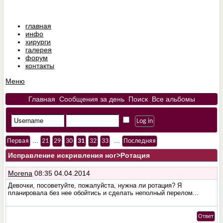
главная
инфо
хирурги
галерея
форум
контакты
Меню
Главная
Сообщения за день
Поиск
Все альбомы
...
...
Первая
21
29
30
31
32
33
Последняя
Исправление искривления ног
>Pотация
Morena
08:35 04.04.2014
Девочки, посоветуйте, пожалуйста, нужна ли ротация? Я
планировала без нее обойтись и сделать неполный перелом...
Ответ