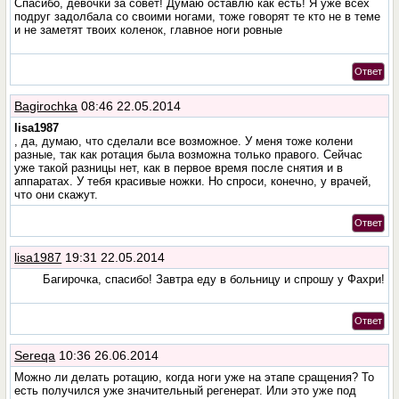
Спасибо, девочки за совет! Думаю оставлю как есть! Я уже всех
подруг задолбала со своими ногами, тоже говорят те кто не в теме
и не заметят твоих коленок, главное ноги ровные
Ответ
Bagirochka
08:46 22.05.2014
lisa1987
, да, думаю, что сделали все возможное. У меня тоже колени
разные, так как ротация была возможна только правого. Сейчас
уже такой разницы нет, как в первое время после снятия и в
аппаратах. У тебя красивые ножки. Но спроси, конечно, у врачей,
что они скажут.
Ответ
lisa1987
19:31 22.05.2014
Багирочка, спасибо! Завтра еду в больницу и спрошу у Фахри!
Ответ
Sereqa
10:36 26.06.2014
Можно ли делать ротацию, когда ноги уже на этапе сращения? То
есть получился уже значительный регенерат. Или это уже под