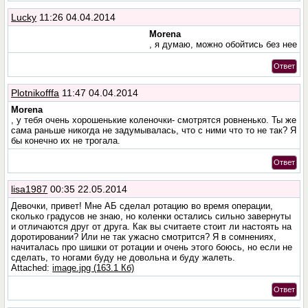
Lucky
11:26 04.04.2014
Morena
, я думаю, можно обойтись без нее
Ответ
Plotnikofffa
11:47 04.04.2014
Morena
, у тебя очень хорошенькие коленочки- смотрятся ровненько. Ты же
сама раньше никогда не задумывалась, что с ними что то не так? Я
бы конечно их не трогала.
Ответ
lisa1987
00:35 22.05.2014
Девочки, привет! Мне АБ сделал ротацию во время операции,
сколько градусов не знаю, но коленки остались сильно завернуты
и отличаются друг от друга. Как вы считаете стоит ли настоять на
доротировании? Или не так ужасно смотрится? Я в сомнениях,
начиталась про шишки от ротации и очень этого боюсь, но если не
сделать, то ногами буду не довольна и буду жалеть.
Attached:
image.jpg (163.1 Кб)
Ответ