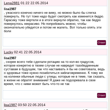
Lena2881
01:22 22.05.2014
lisa1987
, ужасного конечно ничего не вижу, но можно было бы слегка
повернуть. Но тут тоже надо будет смотреть как изменится бедро.
Гарасику тоже вертели и в итоге вернули обратно, так как бедро
повернулось некрасиво. Но попробовать можно, чтобы
окончательно убедится и потом не жалеть. Вот только опять эти
боли
Ответ
Lucky
02:41 22.05.2014
lisa1987
, скорее всего тебе сделали ротацию на то кол-во градусов,
которое конкретно в твоем случае не навредит тазобедренным
суставам в будущем, так что настаивать я бы не советовала, ведь
о здоровье тоже нужно позаботиться заблаговременно. К тому же
на коленки обычные люди с улицы, которые не в теме, так сказать,
в жизни не обратят внимание! Я даже не подозревала в свое
время, что с ними может быть что-то не так
Ответ
lisa1987
03:50 22.05.2014