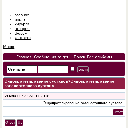
главная
инфо
хирурги
галерея
форум
контакты
Меню
Главная
Сообщения за день
Поиск
Все альбомы
Эндопротезирование суставов
>Эндопротезирование
голеностопного сустава
ksenia
07:29 24.09.2008
Эндопротезирование голеностопного сустава.
Ответ
Ответ
Up