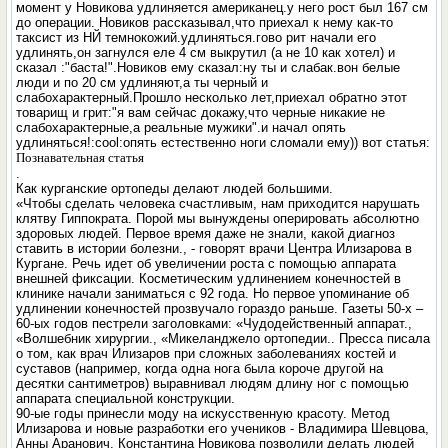
момент у Новикова удлиняется американец.у него рост был 167 см
до операции. Новиков рассказывал,что приехал к нему как-то
таксист из НЙ темнокожий.удлиняться.гово рит начали его
удлинять,он загнулся еле 4 см выкрутил (а не 10 как хотел) и
сказал :"баста!".Новиков ему сказал:ну ты и слабак.вон белые
люди и по 20 см удлиняют,а ты черный и
слабохарактерный.Прошло несколько лет,приехал обратно этот
товарищ и грит:"я вам сейчас докажу,что черные никакие не
слабохарактерные,а реальные мужики".и начал опять
удлиняться!:cool:опять естественно ноги сломали ему)) вот статья:
Познавательная статья
.
Как курганские ортопеды делают людей большими.
«Чтобы сделать человека счастливым, нам приходится нарушать
клятву Гиппократа. Порой мы вынуждены оперировать абсолютно
здоровых людей. Первое время даже не знали, какой диагноз
ставить в истории болезни., - говорят врачи Центра Илизарова в
Кургане. Речь идет об увеличении роста с помощью аппарата
внешней фиксации. Косметическим удлинением конечностей в
клинике начали заниматься с 92 года. Но первое упоминание об
удлинении конечностей прозвучало гораздо раньше. Газеты 50-х –
60-ых годов пестрели заголовками: «Чудодейственный аппарат.,
«Волшебник хирургии., «Микеланджело ортопедии.. Пресса писала
о том, как врач Илизаров при сложных заболеваниях костей и
суставов (например, когда одна нога была короче другой на
десятки сантиметров) выравнивал людям длину ног с помощью
аппарата специальной конструкции.
90-ые годы принесли моду на искусственную красоту. Метод
Илизарова и новые разработки его учеников - Владимира Шевцова,
Анны Аранович, Константина Новикова позволили делать людей