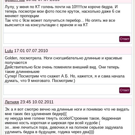
Лулу, у меня по КТ голень почти на 10!!!!!см короче бедра. И
теперь посмотри мои фото после круток, насколько даже 6 см
меняют пропорции
Так что с 9см может получиться перебор... Но опять же все
выяснится на консультации с врачом и на КТ
Ответ
Lulu
17:01 07.07.2010
Golden, посмотрела. Ноги сногшибательно длинные и красивые
получаются
Действительно 6см очень поменяли внешний вид. Они теперь
такие длинненькие
Супер! Посмотрим что скажет А.Б. Но, кажется, я и сама начала
думать, что 9 многовато. Посмотрим:)
Ответ
Летняя
23:45 10.02.2011
Эх а я вот смотрю вечно на длинные ноги и понимаю что не видать
мне таких без удлинения бедер(((
ну некуда мне голени тянуть особо!Строение такое, бедренная
именно кость короткая и широкая при всей худобе (
эх...мне лечиться пора, девочки,я на полном серьезе задумала
удлинить бедра в будущем, годика через два))))