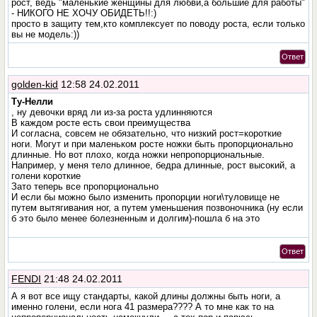
рост, ведь "маленькие женщины для любви,а большие для работы"
- НИКОГО НЕ ХОЧУ ОБИДЕТЬ!!:)
просто в защиту тем,кто комплексует по поводу роста, если только
вы не модель:))
Ответ
golden-kid
12:58 24.02.2011
Ту-Нелли
, ну девочки вряд ли из-за роста удлинняются
В каждом росте есть свои преимущества
И согласна, совсем не обязательно, что низкий рост=короткие
ноги. Могут и при маленьком росте ножки быть пропорционально
длинные. Но вот плохо, когда ножки непропорциональные.
Например, у меня тело длинное, бедра длинные, рост высокий, а
голени короткие
Зато теперь все пропорционально
И если бы можно было изменить пропорции ноги\туловище не
путем вытягивания ног, а путем уменьшения позвоночника (ну если
б это было менее болезненным и долгим)-пошла б на это
Ответ
FENDI
21:48 24.02.2011
А я вот все ищу стандарты, какой длины должны быть ноги, а
именно голени, если нога 41 размера???? А то мне как то на