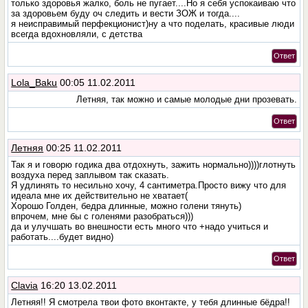
только здоровья жалко, боль не пугает....Но я себя успокаиваю что
за здоровьем буду оч следить и вести ЗОЖ и тогда....
я неисправимый перфекционист)ну а что поделать, красивые люди
всегда вдохновляли, с детства
Ответ
Lola_Baku
00:05 11.02.2011
Летняя, так можно и самые молодые дни прозевать.
Ответ
Летняя
00:25 11.02.2011
Так я и говорю годика два отдохнуть, зажить нормально))))глотнуть
воздуха перед заплывом так сказать.
Я удлинять то несильно хочу, 4 сантиметра.Просто вижу что для
идеала мне их действительно не хватает(
Хорошо Голден, бедра длинные, можно голени тянуть)
впрочем, мне бы с голенями разобраться)))
да и улучшать во внешности есть много что +надо учиться и
работать....будет видно)
Ответ
Clavia
16:20 13.02.2011
Летняя!! Я смотрела твои фото вконтакте, у тебя длинные бёдра!!