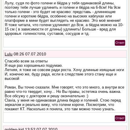
Лулу, судя по фото голени и бёдра у тебя одинаковой длины,
поэтому тебе лучше удлинить и голени и бёдра на 6-8см! На 9см
только голени - это будет не красиво: представь - длиннющие
голени и короткие бёдра, особенно на высоких каблуках или
платформе в мини будет выглядеть не красиво. Это моё мнение!
Я тоже читала, что голени удлиняют до 8см, а бёдра можно на 10-
15 см ( в зависимости от длины) удлинить! Больше - вред для
здоровья: голеностопа, суставов, сосудов и тд.
Ответ
Lulu
08:26 07.07.2010
Спасибо всем за ответы
Я еще раз хорошенько подумаю.
Летняя, я тоже не совсем ради роста. Хочу длинные изящные ноги
И, конечно же, буду рада, если в следствие этого стану еще и
высокой
Роман, Вы точно сказали. Мне говорят, что это много, а внутри все
равно что-то твердит, хочу... Но Вы правы, эстетика очень важна.
Все обсужу с доктором и решу окончательно :)
Clavia, у меня не одинаковая длина бедер и голеней. Стою перед
зеркалом и реально вижу, что голени короче. Посмотрим, что
покажет КТ. Насколько я поняла, это там можно точно узнать.
Ответ
golden-kid
13:52 07.07.2010