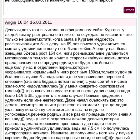
непропорциональность намекнули.... с тех пор и парюсь
Ответ
Angie
16:04 16.03.2011
Девочки,вот что я вычитала на официальном сайте Кургана. у
людей крышу рвет реально.я никого не осуждаю.но извините чего
только не бывает.кстати,когда была в Кургане медсестры
рассказывали,что был дедушка 69 лет приехал удлиняться,ел
сметану,удлинился и все у него было окейно.А еще у нас была
женщина 52-года рост 164 см, ноги ровные.желание удлиниться
мотивировала тем,что не хочет в старости каблуки носить,потом
орала,почему ее не предупредили,что будет так больно
еще был у нас в отделении парень,который
укорачивался.нормальный у него рост был 189см,только худой он
был очень.лучше бы подкачался,а не укорачивался.перенес 4
операции (сначала бедра,а потом голени).с ума сойти! я и сама
жалею,что недоудлинялась(((( у меня конкретно коротковатые
голени((((( терь конечно получше стало после удлинения,но надо
было БОЛЬШЕ удлинять в моем случае.Новиков предложил
удлинять если мне невтерпеж. Даже начал объяснять как это
делать,несмотря на то что регенерат схватился.я грю:да ладно
уж.я пошутила.Он:ну смотри.знаю я вас.ты ведь не
успокоешься.ребенка родишь,и все равно приедешь потом.знаю я
ваш вид))) ведь у нас в отделении лежала девочка,которая
сначала сделала коррекцию,проплакала два года,а потом
приехала удлиняться.удлинилась ведь на 7.5 см.Но получилась
диспропорция нехилая. Извините,но получились ноги как у паука и
короткие бедра.Видно что нарощенные ноги,не свои))))))в данный