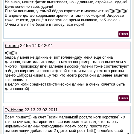
Не знаю, может фотик вытягивает, но - длинные, стройные, худые!
Дело конечно твоё, удачи!
Я тебя понимаю, у самой бёдра короткие и мускулистые((((((((((((((((
В апреле делаю коррекцию зрения, а там - посмотрим! Здоровье
тоже не ахти, да ещё в последнее время выпиваю, забываюсь..
О чём это я? Не берите в голову, всё норм!
Ответ
Летняя
22:55 14.02.2011
=))))))))
бедра у меня не длинные, вот голени-да)у меня еще спина
длинная, заметила что сидя в метро например голова выше чем у
многих, произвожу впечатление высокой)голени тоже соотвествуют
а бедра широкие и короткие)такой же длины как у тех кто ростом
где-то 160)сравнивала...у тех кто моего роста они длиннее заметно
как правило...
в целом ноги среднестатистической длины, а очень хочется быть
длинноногой)
Ответ
Ту-Нелли
22:13 23.02.2011
Всем привет:)) на счет "если маленький рост,то ноги короткие" - я
так не считаю, Багиров мне все измерил и сказал, что голень
нормальной длины,подходящей моему росту, просто при
выпрямлении добавлю см 2 гдето. мой рост 156:)) я люблю свой