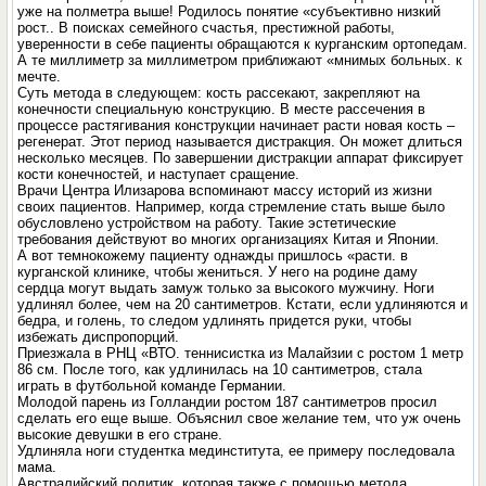
уже на полметра выше! Родилось понятие «субъективно низкий
рост.. В поисках семейного счастья, престижной работы,
уверенности в себе пациенты обращаются к курганским ортопедам.
А те миллиметр за миллиметром приближают «мнимых больных. к
мечте.
Суть метода в следующем: кость рассекают, закрепляют на
конечности специальную конструкцию. В месте рассечения в
процессе растягивания конструкции начинает расти новая кость –
регенерат. Этот период называется дистракция. Он может длиться
несколько месяцев. По завершении дистракции аппарат фиксирует
кости конечностей, и наступает сращение.
Врачи Центра Илизарова вспоминают массу историй из жизни
своих пациентов. Например, когда стремление стать выше было
обусловлено устройством на работу. Такие эстетические
требования действуют во многих организациях Китая и Японии.
А вот темнокожему пациенту однажды пришлось «расти. в
курганской клинике, чтобы жениться. У него на родине даму
сердца могут выдать замуж только за высокого мужчину. Ноги
удлинял более, чем на 20 сантиметров. Кстати, если удлиняются и
бедра, и голень, то следом удлинять придется руки, чтобы
избежать диспропорций.
Приезжала в РНЦ «ВТО. теннисистка из Малайзии с ростом 1 метр
86 см. После того, как удлинилась на 10 сантиметров, стала
играть в футбольной команде Германии.
Молодой парень из Голландии ростом 187 сантиметров просил
сделать его еще выше. Объяснил свое желание тем, что уж очень
высокие девушки в его стране.
Удлиняла ноги студентка мединститута, ее примеру последовала
мама.
Австралийский политик, которая также с помощью метода