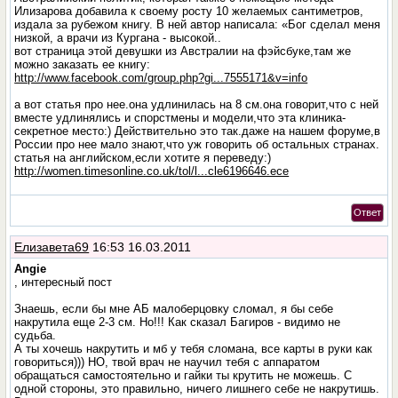
Илизарова добавила к своему росту 10 желаемых сантиметров,
издала за рубежом книгу. В ней автор написала: «Бог сделал меня
низкой, а врачи из Кургана - высокой..
вот страница этой девушки из Австралии на фэйсбуке,там же
можно заказать ее книгу:
http://www.facebook.com/group.php?gi...7555171&v=info
а вот статья про нее.она удлинилась на 8 см.она говорит,что с ней
вместе удлинялись и спорстмены и модели,что эта клиника-
секретное место:) Действительно это так.даже на нашем форуме,в
России про нее мало знают,что уж говорить об остальных странах.
статья на английском,если хотите я переведу:)
http://women.timesonline.co.uk/tol/l...cle6196646.ece
Ответ
Елизавета69
16:53 16.03.2011
Angie
, интересный пост
Знаешь, если бы мне АБ малоберцовку сломал, я бы себе
накрутила еще 2-3 см. Но!!! Как сказал Багиров - видимо не
судьба.
А ты хочешь накрутить и мб у тебя сломана, все карты в руки как
говориться))) НО, твой врач не научил тебя с аппаратом
обращаться самостоятельно и гайки ты крутить не можешь. С
одной стороны, это правильно, ничего лишнего себе не накрутишь.