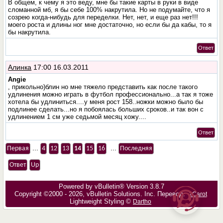
В общем, к чему я это веду, мне бы такие карты в руки в виде
сломанной мб, я бы себе 100% накрутила. Но не подумайте, что я
созрею когда-нибудь для переделки. Нет, нет, и еще раз нет!!!
моего роста и длины ног мне достаточно, но если бы да кабы, то я
бы накрутила.
Ответ
Алинка
17:00 16.03.2011
Angie
, прикольно)блин но мне тяжело представить как после такого
удлинения можно играть в футбол профессионально...а так я тоже
хотела бы удлиниться....у меня рост 158..ножки можно было бы
подлинее сделать...но я побоялась больших сроков..и так вон с
удлинением 1 см уже седьмой месяц хожу....
Ответ
...
...
Первая
4
12
13
14
15
16
Последняя
Ответ
Up
Powered by vBulletin® Version 3.8.7
Copyright ©2000 - 2026, vBulletin Solutions, Inc. Перевод:
zCarot
Lightweight Styling ©
Dartho