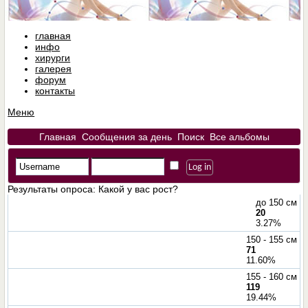
главная
инфо
хирурги
галерея
форум
контакты
Меню
Главная
Сообщения за день
Поиск
Все альбомы
Результаты опроса
: Какой у вас рост?
до 150 см
20
3.27%
150 - 155 см
71
11.60%
155 - 160 см
119
19.44%