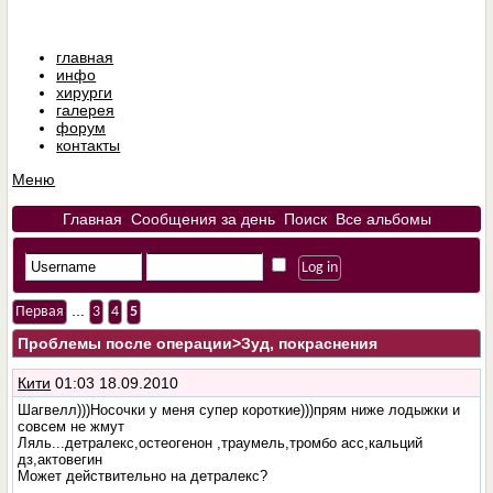
главная
инфо
хирурги
галерея
форум
контакты
Меню
Главная
Сообщения за день
Поиск
Все альбомы
...
Первая
3
4
5
Проблемы после операции
>Зуд, покраснения
Кити
01:03 18.09.2010
Шагвелл)))Носочки у меня супер короткие)))прям ниже лодыжки и
совсем не жмут
Ляль...детралекс,остеогенон ,траумель,тромбо асс,кальций
дз,актовегин
Может действительно на детралекс?