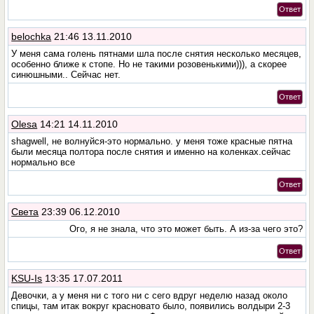
Ответ
belochka
21:46 13.11.2010
У меня сама голень пятнами шла после снятия несколько месяцев,
особенно ближе к стопе. Но не такими розовенькими))), а скорее
синюшными.. Сейчас нет.
Ответ
Olesa
14:21 14.11.2010
shagwell, не волнуйся-это нормально. у меня тоже красные пятна
были месяца полтора после снятия и именно на коленках.сейчас
нормально все
Ответ
Света
23:39 06.12.2010
Ого, я не знала, что это может быть. А из-за чего это?
Ответ
KSU-Is
13:35 17.07.2011
Девочки, а у меня ни с того ни с сего вдруг неделю назад около
спицы, там итак вокруг красновато было, появились волдыри 2-3