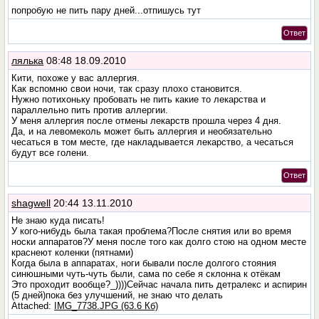
попробую не пить пару дней...отпишусь тут
Ответ
лялька
08:48 18.09.2010
Кити, похоже у вас аллергия.
Как вспомню свои ночи, так сразу плохо становится.
Нужно потихоньку пробовать не пить какие то лекарства и
параллельно пить против аллергии.
У меня аллергия после отмены лекарств прошла через 4 дня.
Да, и на левомеколь может быть аллергия и необязательно
чесаться в том месте, где накладывается лекарство, а чесаться
будут все голени.
Ответ
shagwell
20:44 13.11.2010
Не знаю куда писать!
У кого-нибудь была такая проблема?После снятия или во время
носки аппаратов?У меня после того как долго стою на одном месте
краснеют коленки (пятнами)
Когда была в аппаратах, ноги бывали после долгого стояния
синюшными чуть-чуть были, сама по себе я склонна к отёкам
Это проходит вообще?_))))Сейчас начала пить детралекс и аспирин
(5 дней)пока без улучшений, не знаю что делать
Attached:
IMG_7738.JPG (63.6 Кб)