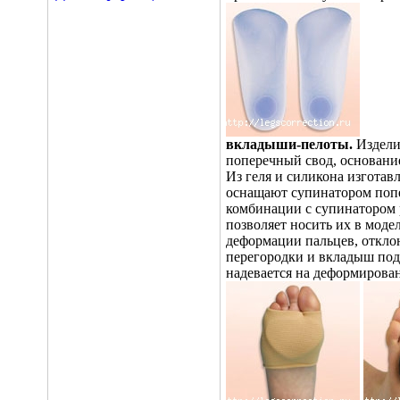
вкладыши-пелоты.
Издели
поперечный свод, основани
Из геля и силикона изгота
оснащают супинатором попер
комбинации с супинатором 
позволяет носить их в моде
деформации пальцев, откл
перегородки и вкладыш под
надевается на деформирова