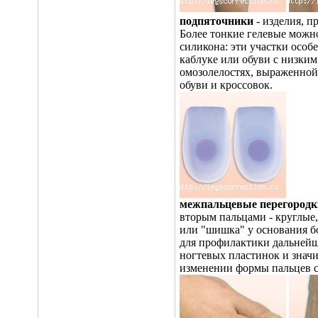
подпяточники
- изделия, п
Более тонкие гелевые можно
силикона: эти участки осо
каблуке или обуви с низки
омозолелостях, выраженной 
обуви и кроссовок.
межпальцевые перегородк
вторым пальцами - круглые
или "шишка" у основания бо
для профилактики дальнейш
ногтевых пластинок и значи
изменении формы пальцев с