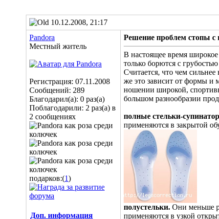
10.12.2008, 21:17
Pandora
Решение проблем стопы с 
Местный житель
В настоящее время широкое
только борются с грубостью
Считается, что чем сильнее
же это зависит от формы и
Регистрация: 07.11.2008
ношении широкой, спортивно
Сообщений: 289
большом разнообразии прод
Благодарил(а): 0 раз(а)
Поблагодарили: 2 раз(а) в
полные стельки-супинато
2 сообщениях
применяются в закрытой об
подарков:(
1
)
полустельки.
Они меньше ра
Доп. информация
применяются в узкой откры