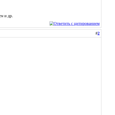
ен
и др.
#
2