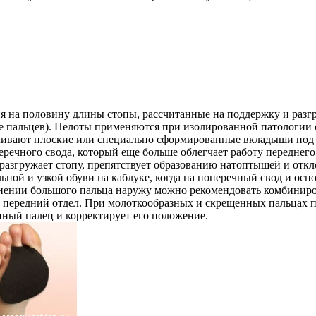
я на половину длины стопы, рассчитанные на поддержку и разг
е пальцев). Пелоты применяются при изолированной патологии 
вливают плоские или специально сформированные вкладыши под
ечного свода, который еще больше облегчает работу переднего
разгружает стопу, препятствует образованию натоптышей и отк
льной и узкой обуви на каблуке, когда на поперечный свод и ос
онении большого пальца наружу можно рекомендовать комбинир
 передний отдел. При молоткообразных и скрещенных пальцах п
нный палец и корректирует его положение.