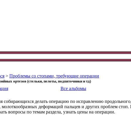
ся
>
Проблемы со стопами, требующие операции
йных ортезов (стельки, пелоты, подпяточники и тд)
ация
Все альбомы
ля собирающихся делать операцию по исправлению продольного,
us), молоткообразных деформаций пальцев и других проблем стоп.
ать вопросы по темам раздела, узнать цены на операции.