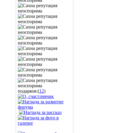
подарков:(
12
)