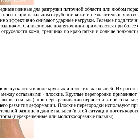
редназначенные для разгрузки пяточной области или любом пора
 носить при начальном огрубении кожи и незначительных мозоля
бенно эффективно снимают ударные нагрузки. Гелевые подпяточн
м задником. Силиконовые подпяточники применяются при более 
огрубелости кожи, трещинах по краю пятки и больше подходят 
и
выпускаются в виде круглых и плоских вкладышей. Их распол
, между остальными - плоские. Круглые перегородки применяют
льшого пальца), при перекрещивании первого и второго пальце
его развития деформации. Плоские перегородки используют пр
тельной разнице в длине пальцев (в этой ситуации ноготь коротк
топы (перекрещенные или молоткообразные пальцы).