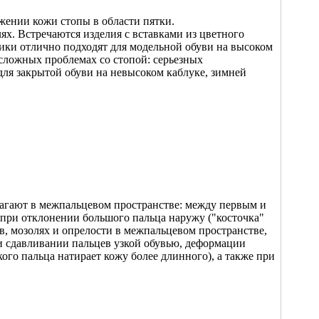
жении кожи стопы в области пятки.
х. Встречаются изделия с вставками из цветного
ики отлично подходят для модельной обуви на высоком
сложных проблемах со стопой: серьезных
для закрытой обуви на невысоком каблуке, зимней
агают в межпальцевом пространстве: между первым и
 при отклонении большого пальца наружу ("косточка"
в, мозолях и опрелости в межпальцевом пространстве,
и сдавливании пальцев узкой обувью, деформации
ого пальца натирает кожу более длинного), а также при