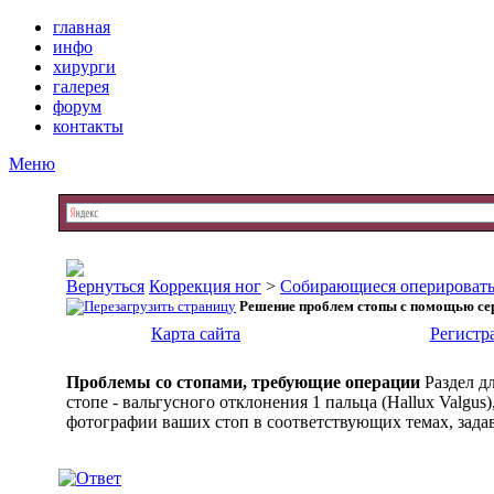
главная
инфо
хирурги
галерея
форум
контакты
Меню
Коррекция ног
>
Собирающиеся оперировать
Решение проблем стопы с помощью сери
Карта сайта
Регистр
Проблемы со стопами, требующие операции
Раздел д
стопе - вальгусного отклонения 1 пальца (Hallux Valg
фотографии ваших стоп в соответствующих темах, задав