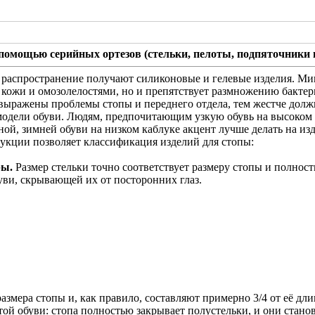
помощью серийных ортезов (стельки, пелоты, подпяточники и
 распространение получают силиконовые и гелевые изделия. Мин
 кожи и омозолелостями, но и препятствует размножению бактер
 выражены проблемы стопы и переднего отдела, тем жестче долж
 модели обуви. Людям, предпочитающим узкую обувь на высоком
й, зимней обуви на низком каблуке акцент лучше делать на изд
укции позволяет классификация изделий для стопы:
ры.
Размер стельки точно соответствует размеру стопы и полност
уви, скрывающей их от посторонних глаз.
змера стопы и, как правило, составляют примерно 3/4 от её дл
той обуви: стопа полностью закрывает полустельки, и они ста