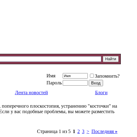
Имя
Запомнить?
Пароль
Лента новостей
Блоги
 поперечного плоскостопия, устранению "косточки" на
 Если у вас подобные проблемы, вы можете разместить
Страница 1 из 5
1
2
3
>
Последняя
»