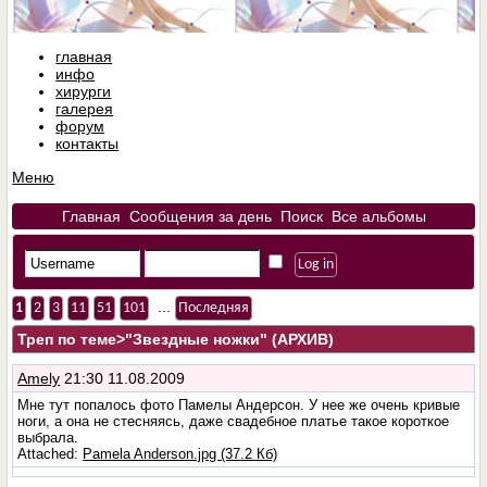
главная
инфо
хирурги
галерея
форум
контакты
Меню
Главная
Сообщения за день
Поиск
Все альбомы
...
1
2
3
11
51
101
Последняя
Треп по теме
>"Звездные ножки" (АРХИВ)
Amely
21:30 11.08.2009
Мне тут попалось фото Памелы Андерсон. У нее же очень кривые
ноги, а она не стесняясь, даже свадебное платье такое короткое
выбрала.
Attached:
Pamela Anderson.jpg (37.2 Кб)