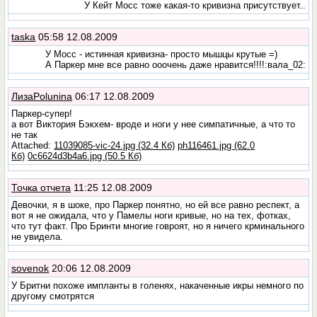
У Кейт Мосс тоже какая-то кривизна присутствует..
taska
05:58 12.08.2009
У Мосс - истинная кривизна- просто мышцы крутые =)
А Паркер мне все равно ооочень даже нравится!!!!:вала_02:
ЛизаPolunina
06:17 12.08.2009
Паркер-супер!
а вот Виктория Бэкхем- вроде и ноги у нее симпатичные, а что то
не так
Attached:
11039085-vic-24.jpg (32.4 Кб)
ph116461.jpg (62.0
Кб)
0c6624d3b4a6.jpg (50.5 Кб)
Точка отчета
11:25 12.08.2009
Девочки, я в шоке, про Паркер понятно, но ей все равно респект, а
вот я не ожидала, что у Памелы ноги кривые, но на тех, фотках,
что тут факт. Про Бринти многие говроят, но я ничего крминального
не увидела.
sovenok
20:06 12.08.2009
У Бритни похоже импланты в голенях, накаченные икры немного по
другому смотрятся