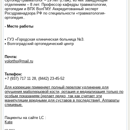
Ортопед-травматолог – 29 лет (стаж), из них заведующий
отделением – 8 лет. Профессор кафедры травматологии,
ортопедии и ВПХ ВолГМУ. Аккредитованный эксперт
Росздравнадзора РФ по специальности «травматология-
ортопедия..
- Место работы
• ГУЗ «Городская клиническая больница №3.
• Волгоградский ортопедический центр
Почта:
volortho@mail.ru
Телефон:
+7 (937) 717 11 28, (8442) 23-45-52
Для коррекции применяет полный перелом;удлинение для
опущения маболерцовой кости, ротация и медиализация только по
особым показаниям (делает редко, так как считает эти
манипуляции вредными для суставов в последствии). Аппараты
спицевые.
Пациенты на сайте LC :
Kate