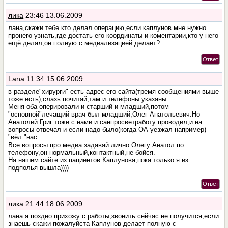
лика
23:46 13.06.2009
лана,скажи тебе кто делал операцию,если каплунов мне нужно
пронего узнать,где достать его координаты и коментарии,кто у него
ещё делал,он полную с медиализацией делает?
Ответ
Lana
11:34 15.06.2009
в разделе"хирурги" есть адрес его сайта(тремя сообщениями выше
тоже есть),слазь почитай,там и телефоны указаны.
Меня оба оперировали и старший и младший,потом
"основной"лечащий врач был младший,Олег Анатольевич.Но
Анатолий Григ тоже с нами и санпросветработу проводил,и на
вопросы отвечал и если надо было(когда ОА уезжал например)
"вёл "нас.
Все вопросы про медиа задавай лично Олегу Анатол по
телефону,он нормальный,контактный,не бойся.
На нашем сайте из пациентов Каплунова,пока только я из
подполья вышла))))
Ответ
лика
21:44 18.06.2009
лана я поздно прихожу с работы,звонить сейчас не получится,если
знаешь скажи пожалуйста Каплунов делает полную с