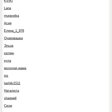
KVIKI
Lana
muraveika
Асия
Елена_1_978
Очаровашка
Эльза
катрин
кула
молодая мама
iris
tashiki1511
Наталюта
shagwell
Сюзи