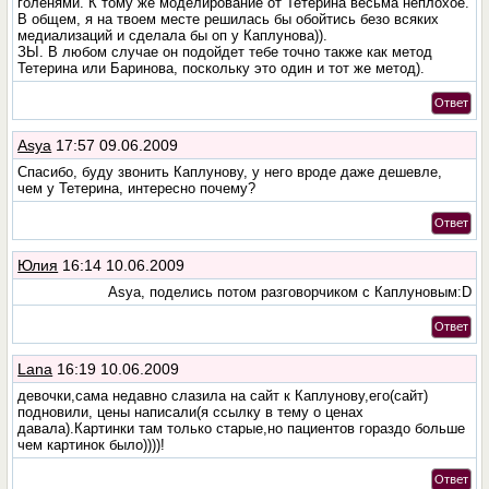
голенями. К тому же моделирование от Тетерина весьма неплохое.
В общем, я на твоем месте решилась бы обойтись безо всяких
медиализаций и сделала бы оп у Каплунова)).
ЗЫ. В любом случае он подойдет тебе точно также как метод
Тетерина или Баринова, поскольку это один и тот же метод).
Ответ
Asya
17:57 09.06.2009
Спасибо, буду звонить Каплунову, у него вроде даже дешевле,
чем у Тетерина, интересно почему?
Ответ
Юлия
16:14 10.06.2009
Asya, поделись потом разговорчиком с Каплуновым:D
Ответ
Lana
16:19 10.06.2009
девочки,сама недавно слазила на сайт к Каплунову,его(сайт)
подновили, цены написали(я ссылку в тему о ценах
давала).Картинки там только старые,но пациентов гораздо больше
чем картинок было))))!
Ответ