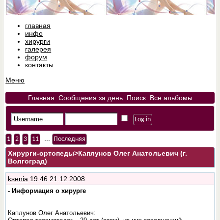
главная
инфо
хирурги
галерея
форум
контакты
Меню
Главная
Сообщения за день
Поиск
Все альбомы
...
1
2
3
11
Последняя
Хирурги-ортопеды
>Каплунов Олег Анатольевич (г.
Волгоград)
ksenia
19:46 21.12.2008
- Информация о хирурге
Каплунов Олег Анатольевич: