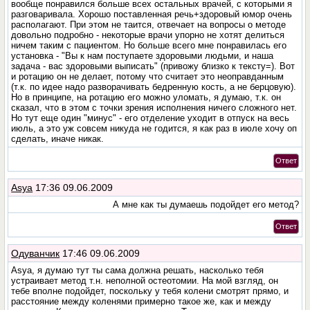
вообще понравился больше всех остальных врачей, с которыми я
разговаривала. Хорошо поставленная речь+здоровый юмор очень
располагают. При этом не таится, отвечает на вопросы о методе
довольно подробно - некоторые врачи упорно не хотят делиться
ничем таким с пациентом. Но больше всего мне понравилась его
установка - "Вы к нам поступаете здоровыми людьми, и наша
задача - вас здоровыми выписать" (привожу близко к тексту=). Вот
и ротацию он не делает, потому что считает это неоправданным
(т.к. по идее надо разворачивать бедренную кость, а не берцовую).
Но в принципе, на ротацию его можно уломать, я думаю, т.к. он
сказал, что в этом с точки зрения исполнения ничего сложного нет.
Но тут еще один "минус" - его отделение уходит в отпуск на весь
июль, а это уж совсем никуда не годится, я как раз в июле хочу оп
сделать, иначе никак.
Ответ
Asya
17:36 09.06.2009
А мне как ты думаешь подойдет его метод?
Ответ
Одуванчик
17:46 09.06.2009
Asya, я думаю тут ты сама должна решать, насколько тебя
устраивает метод т.н. неполной остеотомии. На мой взгляд, он
тебе вполне подойдет, поскольку у тебя колени смотрят прямо, и
расстояние между коленями примерно такое же, как и между