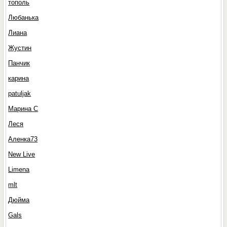
тополь
Любанька
Лиана
Жустин
Панчик
карина
patuljak
Марина С
Леся
Аленка73
New Live
Limena
mlt
Дюйма
Gals