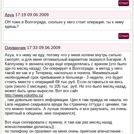
Ответ
Asya
17:19 09.06.2009
ОН тоже в Волгограде, сколько у него стоит операция, ты к нему
едешь?
Ответ
Одуванчик
17:33 09.06.2009
Asya, я к нему не еду, потому что у меня колени внутрь сильно
смотрят, и для меня оптимальный вариантом оказался Багиров. А
Каплунову я звонила когда еще определялась с врачом (это было
где-то месяц назад). Он оперирует в Волгограде, и метод у него
такой же как и у Тетерина, насколько я поняла. Минимальный
необходимый срок пребывания в больнице - 3 недели, это будет
стоить вместе с операцией 69 тыс.руб. Если оставаться на весь
срок (около 2 месяцев), то 105 тыс. руб. Но это было месяц назад,
может быть цены выросли. Вот его сайт
http://www.volortho.ru/
, там довольно много информации. Цен я там правда не нашла, но
Lana недавно скидывала вроде бы страничку оттуда с ценами, так
что можно поискать. А лучше позвонить и все разузнать, он очень
приятный в общении, мне понравился).
Вот еще скопировала с вумена, я там как раз месяц назад
впечатлениями делилась)) :
по телефону он произвел на меня очень приятное впечатление -