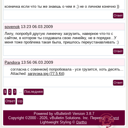
ксеничка если что ты же знаешь о чем я ;) не о личном конечно ))
Ответ
sovenok
13:23 06.03.2009
Лилу, попробуй другую линеечку загрузить, наверное что-то с
сайтом, в котором ты создавала свою линейку, не в порядке...У
меня тоже проблема такая была, пришлось переустанавливать :)
Ответ
Pandora
13:56 06.03.2009
согласна с совенком) попробовала - усе грузится, хоть десять...
Attached:
загрузка.jpg (77.5 Кб)
Ответ
...
1
2
3
Последняя
Ответ
Up
Powered by vBulletin® Version 3.8.7
Copyright ©2000 - 2026, vBulletin Solutions, Inc. Перевод:
zCarot
Lightweight Styling ©
Dartho