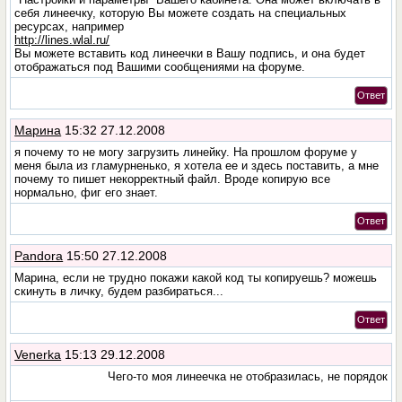
себя линеечку, которую Вы можете создать на специальных
ресурсах, например
http://lines.wlal.ru/
Вы можете вставить код линеечки в Вашу подпись, и она будет
отображаться под Вашими сообщениями на форуме.
Ответ
Марина
15:32 27.12.2008
я почему то не могу загрузить линейку. На прошлом форуме у
меня была из гламурненько, я хотела ее и здесь поставить, а мне
почему то пишет некорректный файл. Вроде копирую все
нормально, фиг его знает.
Ответ
Pandora
15:50 27.12.2008
Марина, если не трудно покажи какой код ты копируешь? можешь
скинуть в личку, будем разбираться...
Ответ
Venerka
15:13 29.12.2008
Чего-то моя линеечка не отобразилась, не порядок