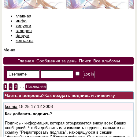
главная
инфо
хирурги
галерея
форум
контакты
Меню
Главная
Сообщения за день
Поиск
Все альбомы
...
1
2
3
Последняя
Частые вопросы
>Как создать подпись и линеечку
ksenia
18:25 17.12.2008
Как добавить подпись?
Подпись - информация, которая отображается внизу всех Ваших
сообщений. Чтобы добавить или изменить подпись, нажмите на
ссылку "Редактировать подпись", находящуюся в секции
"Настройки и параметры" Вашего кабинета. Она может включать в