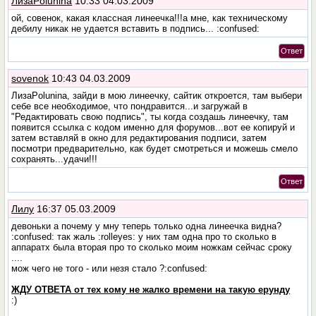
ЛизаPolunina
10:33 04.03.2009
ой, совенок, какая классная линеечка!!!а мне, как техническому
дебилу никак не удается вставить в подпись... :confused:
Ответ
sovenok
10:43 04.03.2009
ЛизаPolunina, зайди в мою линеечку, сайтик откроется, там выбери
себе все необходимое, что пондравится...и загружай в
"Редактировать свою подпись", ты когда создашь линеечку, там
появится ссылка с кодом именно для форумов...вот ее копируй и
затем вставляй в окно для редактирования подписи, затем
посмотри предварительно, как будет смотреться и можешь смело
сохранять...удачи!!!
Ответ
Лилу
16:37 05.03.2009
девоньки а почему у мну теперь только одна линеечка видна?
:confused: так жаль :rolleyes: у них там одна про то сколько в
аппаратх была вторая про то сколько моим ножкам сейчас сроку
....
мож чего не того - или незя стало ?:confused:
ЖДУ ОТВЕТА от тех кому не жалко времени на такую ерунду
:)