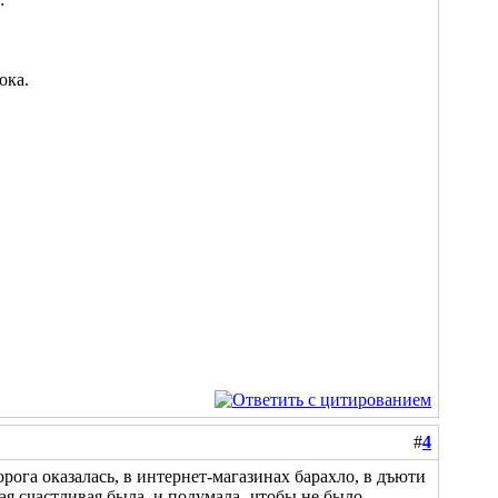
ока.
#
4
орога оказалась, в интернет-магазинах барахло, в дъюти
кая счастливая была..и подумала- чтобы не было