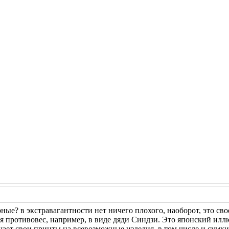
ные? в экстравагантности нет ничего плохого, наоборот, это сво
 противовес, например, в виде дяди Синдзи. Это японский иллюс
щает свои принты на всевозможные изделия, в том числе и сумки