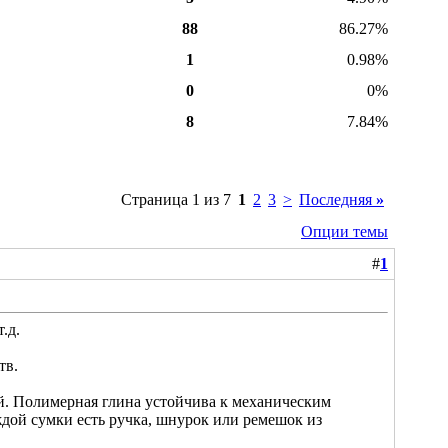
88
86.27%
1
0.98%
0
0%
8
7.84%
Страница 1 из 7
1
2
3
>
Последняя
»
Опции темы
#
1
.д.
тв.
й. Полимерная глина устойчива к механическим
ждой сумки есть ручка, шнурок или ремешок из