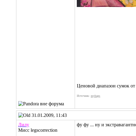
Ценовой диапазон сумок от 
Источник:
mybags
31.01.2009, 11:43
Лилу
фу фу ... ну и экстравагантно
Мисс legscorrection