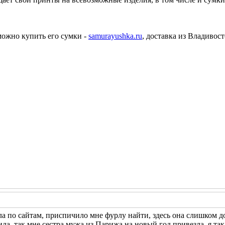
 можно купить его сумки -
samurayushka.ru
, доставка из Владивост
ала по сайтам, приспичило мне фурлу найти, здесь она слишком д
ила, так мне сестра мужа из Парижа на новый год привезла. я та