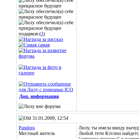
подарков:(
3
)
Доп. информация
31.01.2009, 12:54
Pandora
Лилу, ты имела ввиду вычур
Местный житель
Любой тети Кэтлин найдется
"детского рисунка" и разме