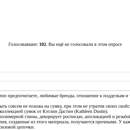
Голосовавшие:
102
. Вы ещё не голосовали в этом опросе
тип предпочитаете, любимые бренды, отношение к подделкам и т
ыть совсем не похожа на сумку, при этом не утратив своих свойс
ллекцией сумок от Кэтлин Дастин (Kathleen Dustin).
 полимерной глины, декорирует росписью, аппликацией и резьбо
лия, созданные из этого материала, получаются прочными. У ка
онзовой цепочки.