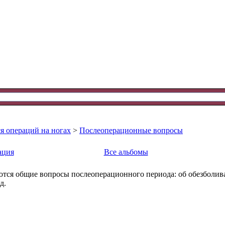
я операций на ногах
>
Послеоперационные вопросы
ация
Все альбомы
ются общие вопросы послеоперационного периода: об обезболива
д.