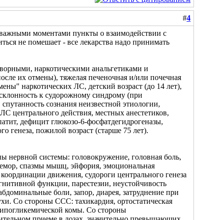
#
4
ь важными моментами пункты о взаимодействии с
ться не помешает - все лекарства надо принимать
творными, наркотическими анальгетиками и
сле их отмены), тяжелая печеночная и/или почечная
ены" наркотических ЛС, детский возраст (до 14 лет),
 склонность к судорожному синдрому (при
 спутанность сознания неизвестной этиологии,
ЛС центрального действия, местных анестетиков,
атит, дефицит глюкозо-6-фосфатдегидрогеназы,
о генеза, пожилой возраст (старше 75 лет).
оны нервной системы: головокружение, головная боль,
ремор, спазмы мышц, эйфория, эмоциональная
 координации движения, судороги центрального генеза
гнитивной функции, парестезии, неустойчивость
абдоминальные боли, запор, диарея, затруднение при
хи. Со стороны ССС: тахикардия, ортостатическая
 гипогликемической комы. Со стороны
лительном приеме в дозах, значительно превышающих