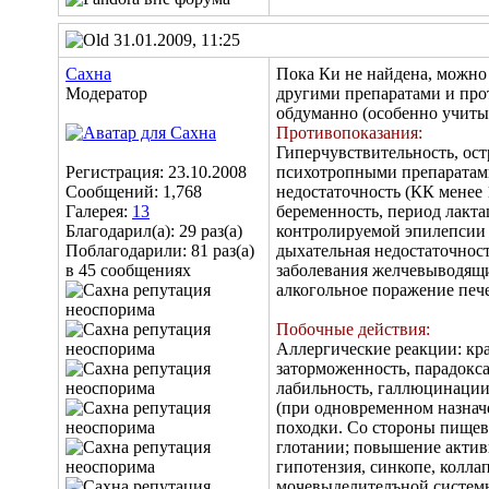
31.01.2009, 11:25
Сахна
Пока Ки не найдена, можно
Модератор
другими препаратами и прот
обдуманно (особенно учитыв
Противопоказания:
Гиперчувствительность, ос
Регистрация: 23.10.2008
психотропными препаратами
Сообщений: 1,768
недостаточность (КК менее 
Галерея:
13
беременность, период лакт
Благодарил(а): 29 раз(а)
контролируемой эпилепсии 
Поблагодарили: 81 раз(а)
дыхательная недостаточнос
в 45 сообщениях
заболевания желчевыводящи
алкогольное поражение пече
Побочные действия:
Аллергические реакции: кра
заторможенность, парадокс
лабильность, галлюцинации)
(при одновременном назнач
походки. Со стороны пищева
глотании; повышение активн
гипотензия, синкопе, колла
мочевыделителъной системы