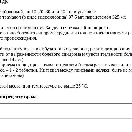
 др.
оболочкой, по 10, 20, 30 или 50 шт. в упаковке.
 трамадол (в виде гидрохлорида) 37,5 мг;
парацетамол
325 мг.
ического применения Залдиара чрезвычайно широка.
рованию болевого синдрома средней и сильной интенсивности ра
го происхождения.
:
аблюдением врача в амбулаторных условиях, режим дозирования
ти от выраженности болевого синдрома и чувствительности бол
рше 14 лет).
 приема пищи, проглатывают целиком (нельзя разламывать или ж
за – 1 - 2 таблетки. Интервал между приемами должен быть не ме
арацетамола).
етей месте, при температуре не выше 25 °C.
 по рецепту врача.