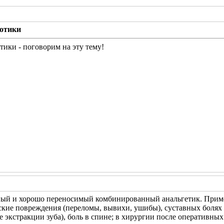
отики
ики - поговорим на эту тему!
ый и хорошо переносимый комбинированный анальгетик. Приме
кие повреждения (переломы, вывихи, ушибы), суставных болях (р
осле экстракции зуба), боль в спине; в хирургии после оператив