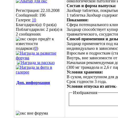
онкологической патологии и
Состав и форма выпуска:
Регистрация: 22.10.2008
Залдиар
таблетки, покрытые 
Сообщений: 196
1 таблетка
Залдиар
содержит
Галерея:
10
Показания:
Благодарил(а): 0 раз(а)
Сфера потенциального клин
Поблагодарили: 2 раз(а) в
Залдиар способствует купи
2 сообщениях
травматического, сосудисто
Способ применения и дозы
Залдиар применяется под н
подарков:(
0
)
индивидуально в зависимос
Взрослым и подросткам (ста
Внутрь, вне зависимости от
Начальная рекомендуемая до
(300 мг трамадола и 2,6 г п
Условия хранения:
В сухом, недоступном для д
Срок годности 3 года.
Доп. информация
Условия отпуска из аптек-
Изображения