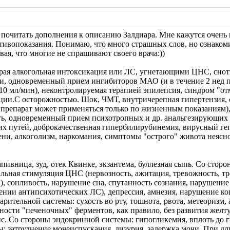
 почитать дополнения к описанию Залдиара. Мне кажутся очен
ивопоказания. Понимаю, что много страшных слов, но ознакоми
ая, что многие не спрашивают своего врача:))
трая алкогольная интоксикация или ЛС, угнетающими ЦНС, сно
, одновременный прием ингибиторов МАО (и в течение 2 нед по
10 мл/мин), неконтролируемая терапией эпилепсия, синдром "отм
ации.C осторожностью. Шок, ЧМТ, внутричерепная гипертензия,
препарат может применяться только по жизненным показаниям),
ть, одновременный прием психотропных и др. анальгезирующих 
х путей, доброкачественная гипербилирубинемия, вирусный геп
ни, алкоголизм, наркомания, симптомы "острого" живота неясног
пивница, зуд, отек Квинке, экзантема, буллезная сыпь. Со стор
альная стимуляция ЦНС (нервозность, ажитация, тревожность, т
, сонливость, нарушение сна, спутанность сознания, нарушение
ении антипсихотических ЛС), депрессия, амнезия, нарушение ко
рительной системы: сухость во рту, тошнота, рвота, метеоризм, 
ости "печеночных" ферментов, как правило, без развития желту
пс. Со стороны эндокринной системы: гипогликемия, вплоть до
: затруднение мочеиспускания, дизурия, задержка мочи. При д