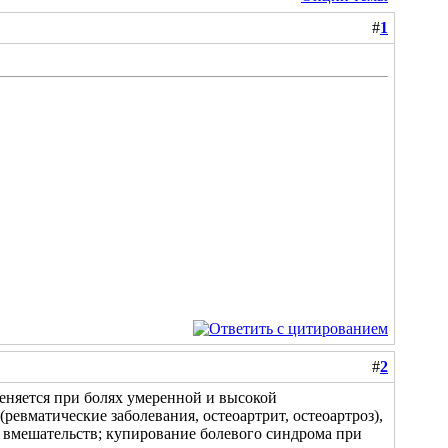
#
1
#
2
няется при болях умеренной и высокой
евматические заболевания, остеоартрит, остеоартроз),
ных вмешательств; купирование болевого синдрома при