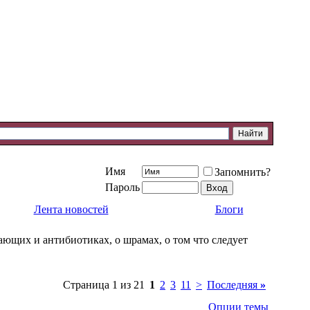
Имя
Запомнить?
Пароль
Лента новостей
Блоги
ющих и антибиотиках, о шрамах, о том что следует
Страница 1 из 21
1
2
3
11
>
Последняя
»
Опции темы